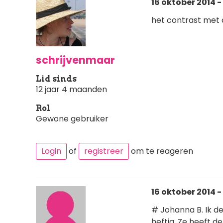
16 oktober 2014 - 
het contrast met 
schrijvenmaar
Lid sinds
12 jaar 4 maanden
Rol
Gewone gebruiker
Login
of
registreer
om te reageren
16 oktober 2014 - 
# Johanna B. Ik de
heftig. Ze heeft de