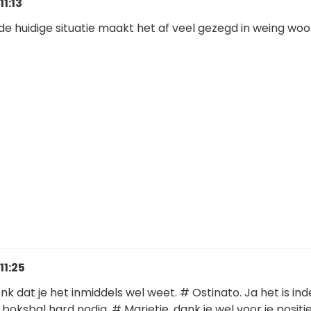
11:13
de huidige situatie maakt het af veel gezegd in weing wo
11:25
nk dat je het inmiddels wel weet. # Ostinato. Ja het is in
 boksbal hard nodig. # Marietje, dank je wel voor je positi