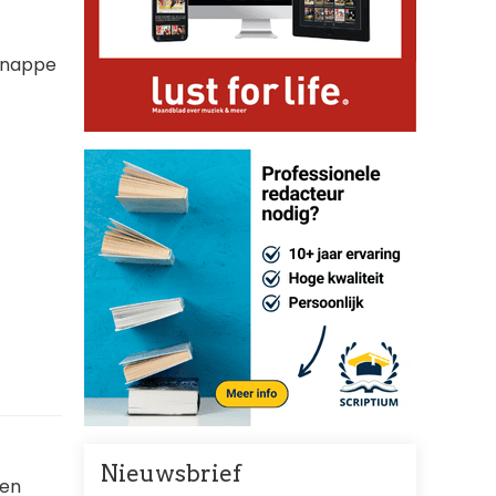
 knappe
Nieuwsbrief
ken