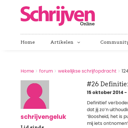
Home
Artikelen
Communit
BREADCRUMBS
Home
forum
wekelijkse schrijfopdracht
12
You
are
#26 Definiti
here:
15 oktober 2014 - 
Definitief verboden 
dat jij zo’n uithou
schrijvengeluk
‘Boosheid, het is 
mij iets ontnomen’
Lid sinds