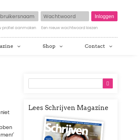
ruikersnaam
Wachtwoord
w profiel aanmaken
Een nieuw wachtwoord kiezen
azine
Shop
Contact
Lees Schrijven Magazine
 niet
Afbeelding
’
hebben
omen!'