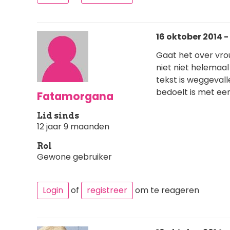
16 oktober 2014 - 
Gaat het over vro
niet niet helemaal
tekst is weggevalle
bedoelt is met een
Fatamorgana
Lid sinds
12 jaar 9 maanden
Rol
Gewone gebruiker
Login
of
registreer
om te reageren