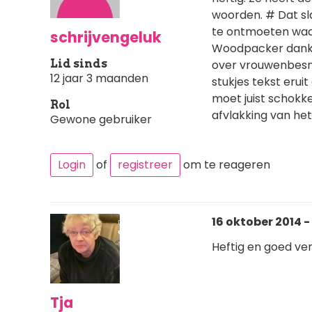
woorden. # Dat sla
te ontmoeten waar
schrijvengeluk
Woodpacker dank 
Lid sinds
over vrouwenbesni
12 jaar 3 maanden
stukjes tekst eru
moet juist schokke
Rol
afvlakking van het
Gewone gebruiker
Login
of
registreer
om te reageren
16 oktober 2014 - 
Heftig en goed ver
Tja