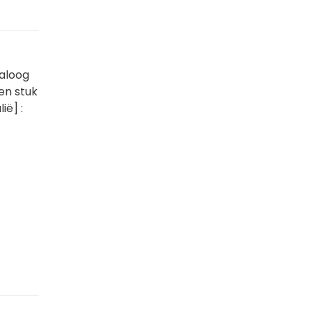
ialoog
een stuk
ië] :