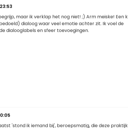
 23:53
 begrijp, maar ik verklap het nog niet! ;) Arm meiske! Een
f bedoeld) dialoog waar veel emotie achter zit. Ik voel de
de dialooglabels en sfeer toevoegingen.
 0:05
aatst 'stond ik iemand bij', beroepsmatig, die deze praktij