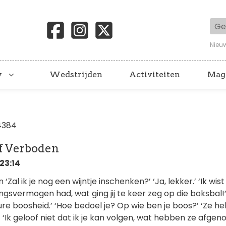
Geb
Nieu
y
Wedstrijden
Activiteiten
Mag
4384
ef Verboden
23:14
‘Zal ik je nog een wijntje inschenken?’ ‘Ja, lekker.’ ‘Ik wist
dingsvermogen had, wat ging jij te keer zeg op die boksbal!
pure boosheid.’ ‘Hoe bedoel je? Op wie ben je boos?’ ‘Ze 
 ‘Ik geloof niet dat ik je kan volgen, wat hebben ze afgen