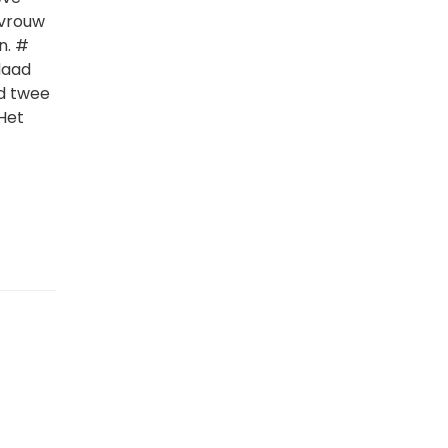
 vrouw
n. #
daad
ad twee
Het