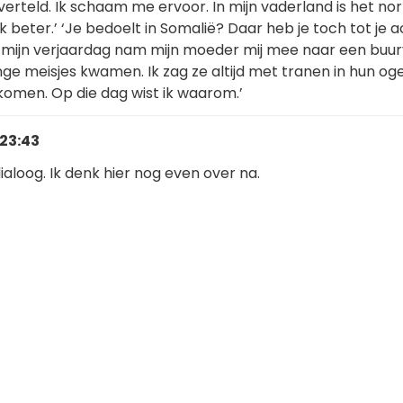
t verteld. Ik schaam me ervoor. In mijn vaderland is het no
k beter.’ ‘Je bedoelt in Somalië? Daar heb je toch tot je 
 mijn verjaardag nam mijn moeder mij mee naar een buur
ge meisjes kwamen. Ik zag ze altijd met tranen in hun og
komen. Op die dag wist ik waarom.’
 23:43
dialoog. Ik denk hier nog even over na.