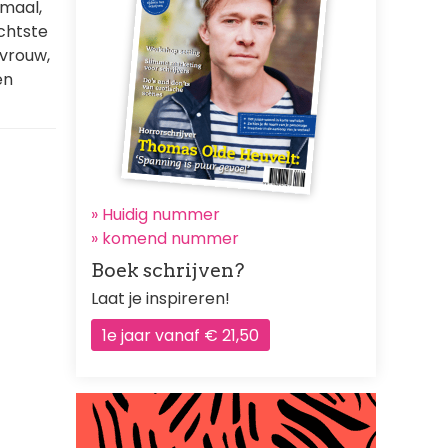
rmaal,
achtste
vrouw,
en
» Huidig nummer
»
komend nummer
Boek schrijven?
Laat je inspireren!
1e jaar vanaf € 21,50