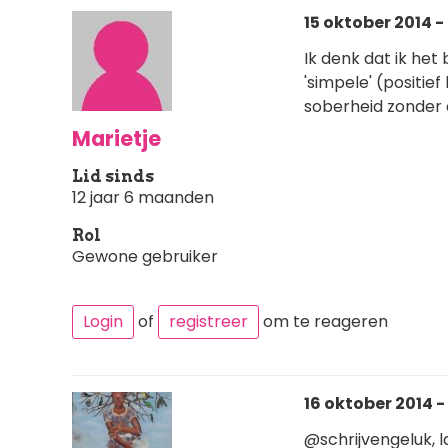
15 oktober 2014 -
Ik denk dat ik het
'simpele' (positie
soberheid zonder 
Marietje
Lid sinds
12 jaar 6 maanden
Rol
Gewone gebruiker
Login
of
registreer
om te reageren
16 oktober 2014 -
@schrijvengeluk, l