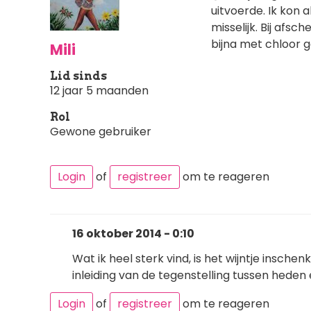
uitvoerde. Ik kon 
misselijk. Bij afsc
bijna met chloor 
Mili
Lid sinds
12 jaar 5 maanden
Rol
Gewone gebruiker
Login
of
registreer
om te reageren
16 oktober 2014 - 0:10
Wat ik heel sterk vind, is het wijntje inschenk
inleiding van de tegenstelling tussen heden
Login
of
registreer
om te reageren