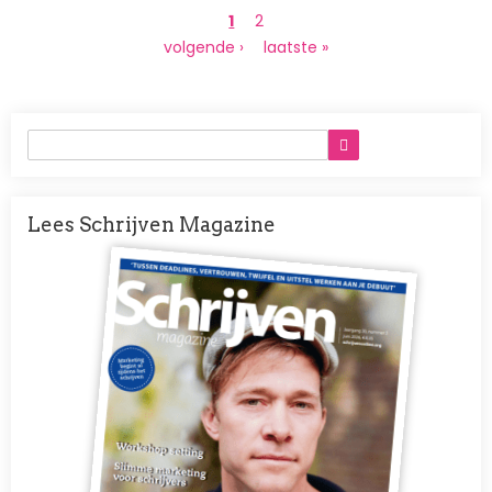
Paginering
Huidige
1
Page
2
pagina
Volgende
volgende ›
Laatste
laatste »
pagina
pagina
Lees Schrijven Magazine
Afbeelding