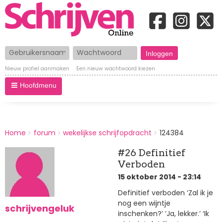
Gebruikersnaam
Wachtwoord
Nieuw profiel aanmaken
Een nieuw wachtwoord kiezen
Hoofdmenu
BREADCRUMBS
Home
forum
wekelijkse schrijfopdracht
124384
You
are
#26 Definitief
here:
Verboden
15 oktober 2014 - 23:14
Definitief verboden ‘Zal ik je
nog een wijntje
schrijvengeluk
inschenken?’ ‘Ja, lekker.’ ‘Ik