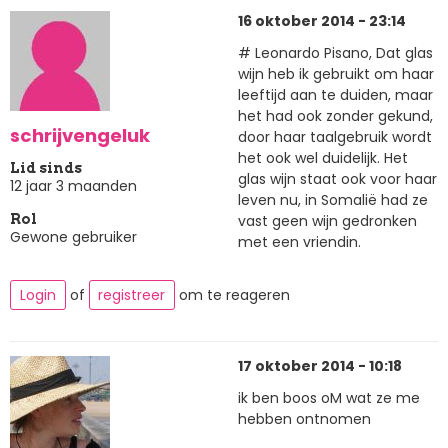
16 oktober 2014 - 23:14
# Leonardo Pisano, Dat glas
wijn heb ik gebruikt om haar
leeftijd aan te duiden, maar
het had ook zonder gekund,
schrijvengeluk
door haar taalgebruik wordt
het ook wel duidelijk. Het
Lid sinds
glas wijn staat ook voor haar
12 jaar 3 maanden
leven nu, in Somalië had ze
vast geen wijn gedronken
Rol
Gewone gebruiker
met een vriendin.
Login
of
registreer
om te reageren
17 oktober 2014 - 10:18
ik ben boos oM wat ze me
hebben ontnomen