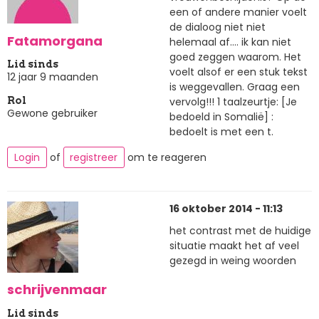
een of andere manier voelt
de dialoog niet niet
Fatamorgana
helemaal af.... ik kan niet
goed zeggen waarom. Het
Lid sinds
voelt alsof er een stuk tekst
12 jaar 9 maanden
is weggevallen. Graag een
vervolg!!! 1 taalzeurtje: [Je
Rol
Gewone gebruiker
bedoeld in Somalië] :
bedoelt is met een t.
Login
of
registreer
om te reageren
16 oktober 2014 - 11:13
het contrast met de huidige
situatie maakt het af veel
gezegd in weing woorden
schrijvenmaar
Lid sinds