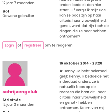
12 jaar 7 maanden
anders bedoelt dan hier
staat. Of vergis ik mij? Hoe
Rol
kan ze boos zijn op haar
Gewone gebruiker
clitoris, haar vrouwelijkheid,
genot, want dat zijn toch de
dingen die ze haar hebben
ontnomen?
Login
of
registreer
om te reageren
16 oktober 2014 - 23:28
# Henny. Je hebt helemaal
gelijk Henny, ik bedoelde het
inderdaad anders, ze is
natuurlijk boos op de
schrijvengeluk
mensen die haar dit- haar
clitoris, haar vrouwelijkheid
Lid sinds
en genot- hebben
12 jaar 3 maanden
ontnomen. Neem van mij