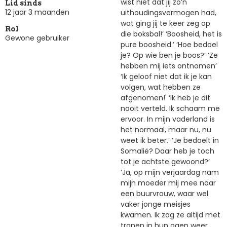
wist niet dat jij zo’n
Lid sinds
12 jaar 3 maanden
uithoudingsvermogen had,
wat ging jij te keer zeg op
Rol
die boksbal!’ ‘Boosheid, het is
Gewone gebruiker
pure boosheid.’ ‘Hoe bedoel
je? Op wie ben je boos?’ ‘Ze
hebben mij iets ontnomen’
‘Ik geloof niet dat ik je kan
volgen, wat hebben ze
afgenomen!' ‘Ik heb je dit
nooit verteld. Ik schaam me
ervoor. In mijn vaderland is
het normaal, maar nu, nu
weet ik beter.’ ‘Je bedoelt in
Somalië? Daar heb je toch
tot je achtste gewoond?’
‘Ja, op mijn verjaardag nam
mijn moeder mij mee naar
een buurvrouw, waar wel
vaker jonge meisjes
kwamen. Ik zag ze altijd met
tranen in hun ogen weer