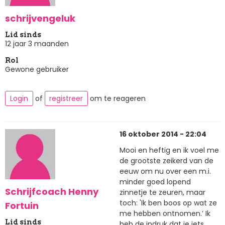
schrijvengeluk
Lid sinds
12 jaar 3 maanden
Rol
Gewone gebruiker
Login
of
registreer
om te reageren
16 oktober 2014 - 22:04
Mooi en heftig en ik voel me
de grootste zeikerd van de
eeuw om nu over een m.i.
minder goed lopend
Schrijfcoach Henny
zinnetje te zeuren, maar
toch: 'Ik ben boos op wat ze
Fortuin
me hebben ontnomen.’ Ik
Lid sinds
heb de indruk dat je iets