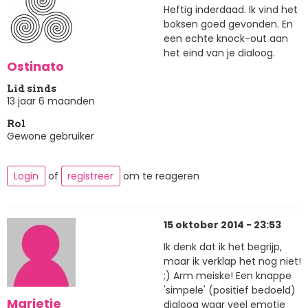
Heftig inderdaad. Ik vind het
boksen goed gevonden. En
een echte knock-out aan
het eind van je dialoog.
Ostinato
Lid sinds
13 jaar 6 maanden
Rol
Gewone gebruiker
Login
of
registreer
om te reageren
15 oktober 2014 - 23:53
Ik denk dat ik het begrijp,
maar ik verklap het nog niet!
;) Arm meiske! Een knappe
'simpele' (positief bedoeld)
Marietje
dialoog waar veel emotie