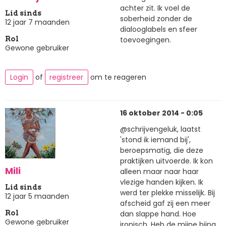
achter zit. Ik voel de
Lid sinds
soberheid zonder de
12 jaar 7 maanden
dialooglabels en sfeer
toevoegingen.
Rol
Gewone gebruiker
Login
of
registreer
om te reageren
16 oktober 2014 - 0:05
@schrijvengeluk, laatst
'stond ik iemand bij',
beroepsmatig, die deze
praktijken uitvoerde. Ik kon
Mili
alleen maar naar haar
vlezige handen kijken. Ik
Lid sinds
werd ter plekke misselijk. Bij
12 jaar 5 maanden
afscheid gaf zij een meer
dan slappe hand. Hoe
Rol
Gewone gebruiker
ironisch. Heb de mijne bijna