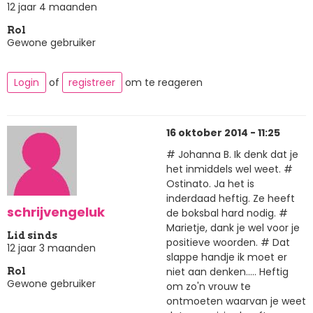
12 jaar 4 maanden
Rol
Gewone gebruiker
Login
of
registreer
om te reageren
16 oktober 2014 - 11:25
# Johanna B. Ik denk dat je
het inmiddels wel weet. #
Ostinato. Ja het is
inderdaad heftig. Ze heeft
schrijvengeluk
de boksbal hard nodig. #
Marietje, dank je wel voor je
Lid sinds
positieve woorden. # Dat
12 jaar 3 maanden
slappe handje ik moet er
niet aan denken..... Heftig
Rol
Gewone gebruiker
om zo'n vrouw te
ontmoeten waarvan je weet