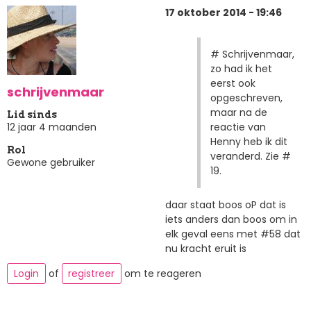
17 oktober 2014 - 19:46
# Schrijvenmaar,
zo had ik het
eerst ook
schrijvenmaar
opgeschreven,
maar na de
Lid sinds
reactie van
12 jaar 4 maanden
Henny heb ik dit
Rol
veranderd. Zie #
Gewone gebruiker
19.
daar staat boos oP dat is
iets anders dan boos om in
elk geval eens met #58 dat
nu kracht eruit is
Login
of
registreer
om te reageren