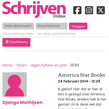
Gebruikersnaam
Wachtwoord
Nieuw profiel aanmaken
Een nieuw wachtwoord kiezen
Hoofdmenu
BREADCRUMBS
Home
forum
eigen beheer en pod
121313
You
are
America Star Books
here:
24 februari 2014 - 12:26
Ik geloof niet dat er hier al
iets is gezegd over America
Star Books. Anders heb ik het
Django Mathijsen
gemist. En ik denk wel dat