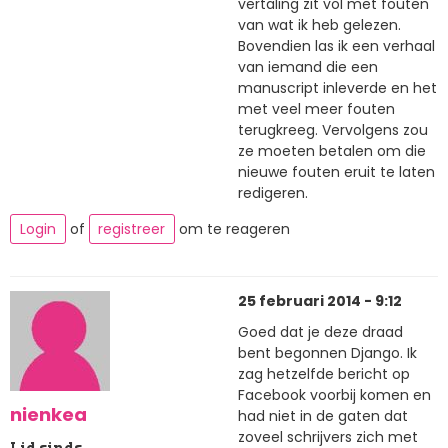
vertaling zit vol met fouten
van wat ik heb gelezen.
Bovendien las ik een verhaal
van iemand die een
manuscript inleverde en het
met veel meer fouten
terugkreeg. Vervolgens zou
ze moeten betalen om die
nieuwe fouten eruit te laten
redigeren.
Login
of
registreer
om te reageren
25 februari 2014 - 9:12
Goed dat je deze draad
bent begonnen Django. Ik
zag hetzelfde bericht op
Facebook voorbij komen en
nienkea
had niet in de gaten dat
zoveel schrijvers zich met
Lid sinds