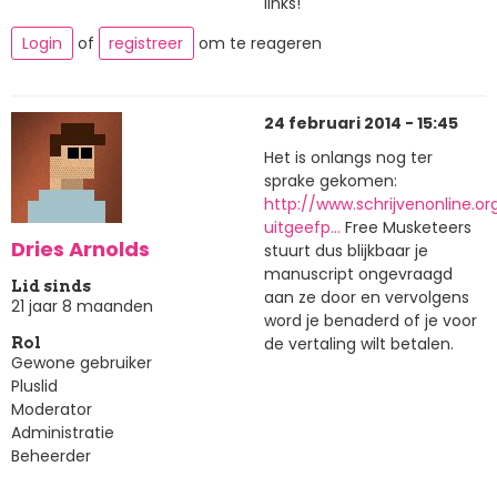
links!
Login
of
registreer
om te reageren
24 februari 2014 - 15:45
Het is onlangs nog ter
sprake gekomen:
http://www.schrijvenonline.o
uitgeefp…
Free Musketeers
Dries Arnolds
stuurt dus blijkbaar je
manuscript ongevraagd
Lid sinds
aan ze door en vervolgens
21 jaar 8 maanden
word je benaderd of je voor
de vertaling wilt betalen.
Rol
Gewone gebruiker
Pluslid
Moderator
Administratie
Beheerder