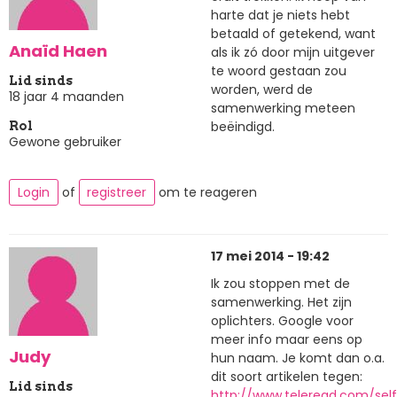
harte dat je niets hebt
betaald of getekend, want
Anaïd Haen
als ik zó door mijn uitgever
te woord gestaan zou
Lid sinds
worden, werd de
18 jaar 4 maanden
samenwerking meteen
beëindigd.
Rol
Gewone gebruiker
Login
of
registreer
om te reageren
17 mei 2014 - 19:42
Ik zou stoppen met de
samenwerking. Het zijn
oplichters. Google voor
meer info maar eens op
Judy
hun naam. Je komt dan o.a.
dit soort artikelen tegen:
Lid sinds
http://www.teleread.com/sel