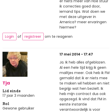
er niets meer van Hoe stuur
ik correcties goed door,
iemand tips. Wat doen we
met deze uitgever in
America? meer ervaringen
hiermee?
Login
of
registreer
om te reageren
17 mei 2014 - 17:47
Ja. Ik heb alles afgeblazen.
Al een hele tijd krijg ik geen
mailtjes meer. Ook heb ik FM
gemaild dat ik er niets mee
Tja
te maken wil hebben en niet
begrijp wat hen bezielt. Ik
Lid sinds
heb mijn contract dus ook
17 jaar 3 maanden
opgezegd. Ik vind dat FM in
eerste instantie
Rol
Gewone gebruiker
verantwoordelijk is voor