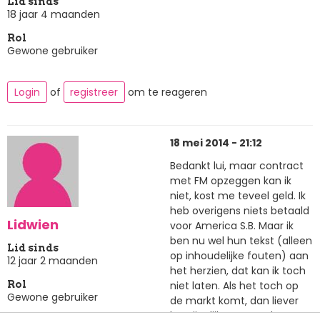
Lid sinds
18 jaar 4 maanden
Rol
Gewone gebruiker
Login
of
registreer
om te reageren
18 mei 2014 - 21:12
Bedankt lui, maar contract
met FM opzeggen kan ik
niet, kost me teveel geld. Ik
heb overigens niets betaald
Lidwien
voor America S.B. Maar ik
ben nu wel hun tekst (alleen
Lid sinds
op inhoudelijke fouten) aan
12 jaar 2 maanden
het herzien, dat kan ik toch
niet laten. Als het toch op
Rol
Gewone gebruiker
de markt komt, dan liever
begrijpelijk. Free Musketeers