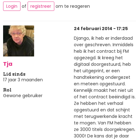
Login
of
registreer
om te reageren
24 februari 2014 - 17:25
Django, ik heb er inderdaad
over geschreven. Inmiddels
heb ik het contract bij FM
opgezegd. Ik kreeg het
Tja
digitaal doorgestuurd, heb
het uitgeprint, er een
Lid sinds
handtekening ondergezet
17 jaar 3 maanden
en meteen opgestuurd.
Kennelijk maakt het niet uit
Rol
Gewone gebruiker
of het contract beëindigd is.
Ze hebben het verhaal
opgestuurd en dat schijnt
met terugwerkende kracht
te mogen. Van FM hebben
ze 3000 titels doorgekregen.
3000! De kans dat je daar