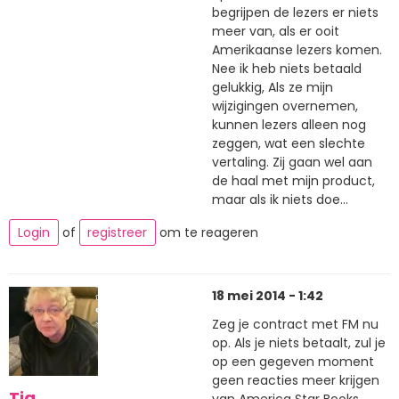
begrijpen de lezers er niets
meer van, als er ooit
Amerikaanse lezers komen.
Nee ik heb niets betaald
gelukkig, Als ze mijn
wijzigingen overnemen,
kunnen lezers alleen nog
zeggen, wat een slechte
vertaling. Zij gaan wel aan
de haal met mijn product,
maar als ik niets doe...
Login
of
registreer
om te reageren
18 mei 2014 - 1:42
Zeg je contract met FM nu
op. Als je niets betaalt, zul je
op een gegeven moment
geen reacties meer krijgen
Tja
van America Star Books.