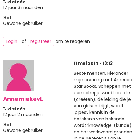
Lid sinds
17 jaar 3 maanden
Rol
Gewone gebruiker
Login
of
registreer
om te reageren
11 mei 2014 - 18:13
Beste mensen, Hieronder
mijn ervaring met America
Star Books. Scheppen met
een schepje wordt create
AnnemiekevL
(creëren), de leiding die je
van gidsen krijgt, wordt
Lid sinds
‘pipes’, kennis in de
12 jaar 2 maanden
betekenis van bekende
wordt ‘knowledge’ (kunde),
Rol
Gewone gebruiker
en het werkwoord gronden
in de betekenis van je