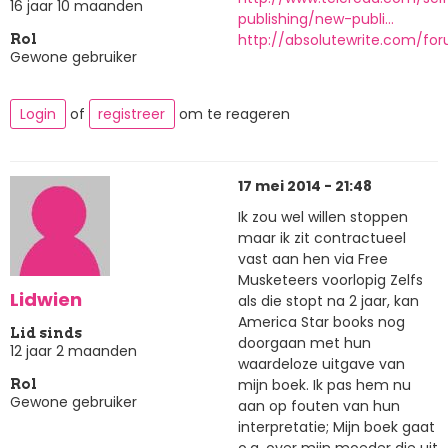
16 jaar 10 maanden
publishing/new-publi…
http://absolutewrite.com/fo
Rol
Gewone gebruiker
Login
of
registreer
om te reageren
17 mei 2014 - 21:48
Ik zou wel willen stoppen
maar ik zit contractueel
vast aan hen via Free
Musketeers voorlopig Zelfs
Lidwien
als die stopt na 2 jaar, kan
America Star books nog
Lid sinds
doorgaan met hun
12 jaar 2 maanden
waardeloze uitgave van
mijn boek. Ik pas hem nu
Rol
Gewone gebruiker
aan op fouten van hun
interpretatie; Mijn boek gaat