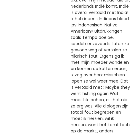
o.a. over mijn moeder die uit
Nederlands Indië komt, Indië
is overal vertaald met India!
Ik heb ineens Indiaans bloed
ipv Indonesisch. Native
American? Uitdrukkingen
zoals Tempo doeloe,
soedah enzovoorts. laten ze
gewoon weg of vertalen ze
hilarisch fout. Ergens ga ik
met mijn moeder wandelen
en komen de katten eraan,
ik zeg over hen: misschien
lopen ze wel weer mee. Dat
is vertaald met : Maybe they
went fishing again Wat
moest ik lachen, als het niet
zo erg was. Alle dialogen zijn
totaal fout begrepen en
moet ik herzien, wil ik
herzien, want het komt toch
op de markt., anders