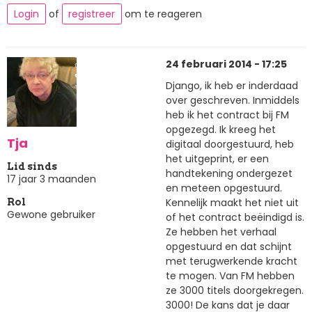
Login
of
registreer
om te reageren
24 februari 2014 - 17:25
Django, ik heb er inderdaad
over geschreven. Inmiddels
heb ik het contract bij FM
opgezegd. Ik kreeg het
Tja
digitaal doorgestuurd, heb
het uitgeprint, er een
Lid sinds
handtekening ondergezet
17 jaar 3 maanden
en meteen opgestuurd.
Kennelijk maakt het niet uit
Rol
Gewone gebruiker
of het contract beëindigd is.
Ze hebben het verhaal
opgestuurd en dat schijnt
met terugwerkende kracht
te mogen. Van FM hebben
ze 3000 titels doorgekregen.
3000! De kans dat je daar