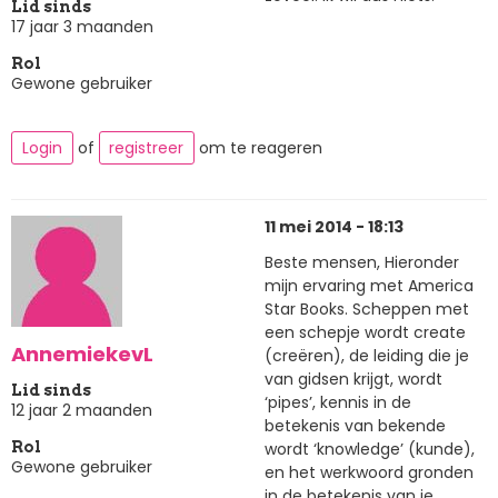
Lid sinds
17 jaar 3 maanden
Rol
Gewone gebruiker
Login
of
registreer
om te reageren
11 mei 2014 - 18:13
Beste mensen, Hieronder
mijn ervaring met America
Star Books. Scheppen met
een schepje wordt create
AnnemiekevL
(creëren), de leiding die je
van gidsen krijgt, wordt
Lid sinds
‘pipes’, kennis in de
12 jaar 2 maanden
betekenis van bekende
wordt ‘knowledge’ (kunde),
Rol
Gewone gebruiker
en het werkwoord gronden
in de betekenis van je