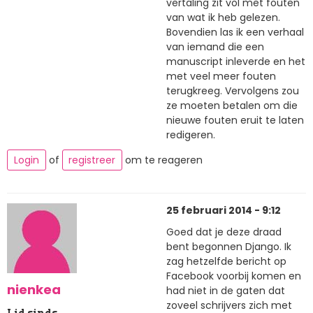
vertaling zit vol met fouten
van wat ik heb gelezen.
Bovendien las ik een verhaal
van iemand die een
manuscript inleverde en het
met veel meer fouten
terugkreeg. Vervolgens zou
ze moeten betalen om die
nieuwe fouten eruit te laten
redigeren.
Login
of
registreer
om te reageren
25 februari 2014 - 9:12
Goed dat je deze draad
bent begonnen Django. Ik
zag hetzelfde bericht op
Facebook voorbij komen en
nienkea
had niet in de gaten dat
zoveel schrijvers zich met
Lid sinds