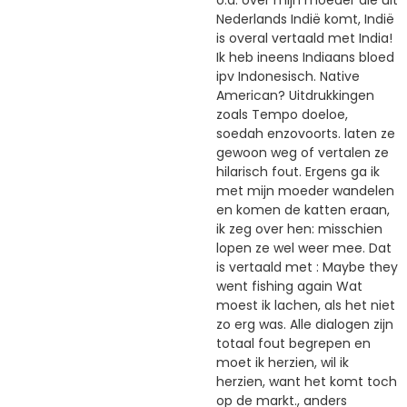
o.a. over mijn moeder die uit
Nederlands Indië komt, Indië
is overal vertaald met India!
Ik heb ineens Indiaans bloed
ipv Indonesisch. Native
American? Uitdrukkingen
zoals Tempo doeloe,
soedah enzovoorts. laten ze
gewoon weg of vertalen ze
hilarisch fout. Ergens ga ik
met mijn moeder wandelen
en komen de katten eraan,
ik zeg over hen: misschien
lopen ze wel weer mee. Dat
is vertaald met : Maybe they
went fishing again Wat
moest ik lachen, als het niet
zo erg was. Alle dialogen zijn
totaal fout begrepen en
moet ik herzien, wil ik
herzien, want het komt toch
op de markt., anders