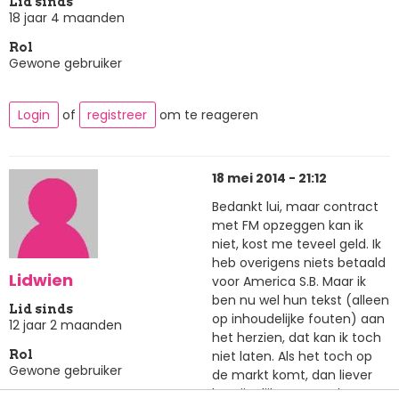
Lid sinds
18 jaar 4 maanden
Rol
Gewone gebruiker
Login
of
registreer
om te reageren
18 mei 2014 - 21:12
Bedankt lui, maar contract
met FM opzeggen kan ik
niet, kost me teveel geld. Ik
heb overigens niets betaald
Lidwien
voor America S.B. Maar ik
ben nu wel hun tekst (alleen
Lid sinds
op inhoudelijke fouten) aan
12 jaar 2 maanden
het herzien, dat kan ik toch
niet laten. Als het toch op
Rol
Gewone gebruiker
de markt komt, dan liever
begrijpelijk. Free Musketeers