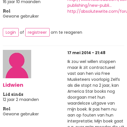
16 jaar 10 maanden
publishing/new-publi…
http://absolutewrite.com/fo
Rol
Gewone gebruiker
Login
of
registreer
om te reageren
17 mei 2014 - 21:48
Ik zou wel willen stoppen
maar ik zit contractueel
vast aan hen via Free
Musketeers voorlopig Zelfs
Lidwien
als die stopt na 2 jaar, kan
America Star books nog
Lid sinds
doorgaan met hun
12 jaar 2 maanden
waardeloze uitgave van
mijn boek. Ik pas hem nu
Rol
Gewone gebruiker
aan op fouten van hun
interpretatie; Mijn boek gaat