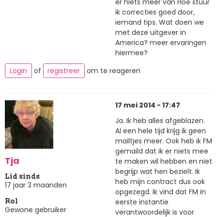
er niets meer van Hoe stuur
ik correcties goed door,
iemand tips. Wat doen we
met deze uitgever in
America? meer ervaringen
hiermee?
Login
of
registreer
om te reageren
17 mei 2014 - 17:47
Ja. Ik heb alles afgeblazen.
Al een hele tijd krijg ik geen
mailtjes meer. Ook heb ik FM
gemaild dat ik er niets mee
Tja
te maken wil hebben en niet
begrijp wat hen bezielt. Ik
Lid sinds
heb mijn contract dus ook
17 jaar 3 maanden
opgezegd. Ik vind dat FM in
eerste instantie
Rol
Gewone gebruiker
verantwoordelijk is voor