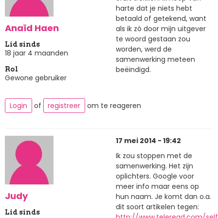
harte dat je niets hebt
betaald of getekend, want
Anaïd Haen
als ik zó door mijn uitgever
te woord gestaan zou
Lid sinds
worden, werd de
18 jaar 4 maanden
samenwerking meteen
beëindigd.
Rol
Gewone gebruiker
Login
of
registreer
om te reageren
17 mei 2014 - 19:42
Ik zou stoppen met de
samenwerking. Het zijn
oplichters. Google voor
meer info maar eens op
Judy
hun naam. Je komt dan o.a.
dit soort artikelen tegen:
Lid sinds
http://www.teleread.com/sel