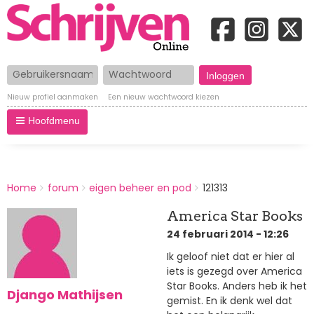
Gebruikersnaam
Wachtwoord
Nieuw profiel aanmaken
Een nieuw wachtwoord kiezen
Hoofdmenu
BREADCRUMBS
Home
forum
eigen beheer en pod
121313
You
are
America Star Books
here:
24 februari 2014 - 12:26
Ik geloof niet dat er hier al
iets is gezegd over America
Star Books. Anders heb ik het
Django Mathijsen
gemist. En ik denk wel dat