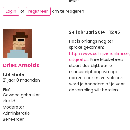
links!
Login
of
registreer
om te reageren
24 februari 2014 - 15:45
Het is onlangs nog ter
sprake gekomen:
http://www.schrijvenonline.o
uitgeefp…
Free Musketeers
Dries Arnolds
stuurt dus blijkbaar je
manuscript ongevraagd
Lid sinds
aan ze door en vervolgens
21 jaar 8 maanden
word je benaderd of je voor
de vertaling wilt betalen.
Rol
Gewone gebruiker
Pluslid
Moderator
Administratie
Beheerder