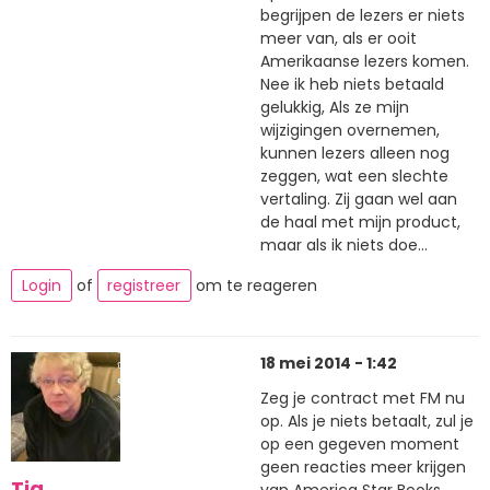
begrijpen de lezers er niets
meer van, als er ooit
Amerikaanse lezers komen.
Nee ik heb niets betaald
gelukkig, Als ze mijn
wijzigingen overnemen,
kunnen lezers alleen nog
zeggen, wat een slechte
vertaling. Zij gaan wel aan
de haal met mijn product,
maar als ik niets doe...
Login
of
registreer
om te reageren
18 mei 2014 - 1:42
Zeg je contract met FM nu
op. Als je niets betaalt, zul je
op een gegeven moment
geen reacties meer krijgen
Tja
van America Star Books.