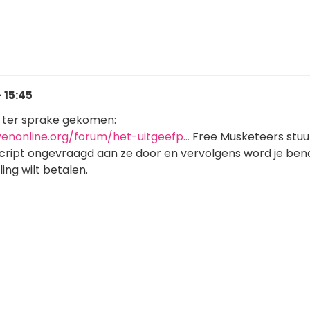
 15:45
g ter sprake gekomen:
venonline.org/forum/het-uitgeefp…
Free Musketeers stuu
script ongevraagd aan ze door en vervolgens word je be
ling wilt betalen.