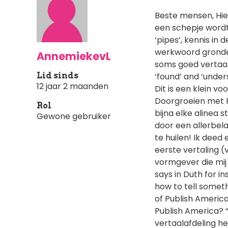
Beste mensen, Hie
een schepje wordt 
‘pipes’, kennis in
werkwoord gronden
AnnemiekevL
soms goed vertaald
Lid sinds
‘found’ and ‘unders
12 jaar 2 maanden
Dit is een klein v
Doorgroeien met R
Rol
bijna elke alinea s
Gewone gebruiker
door een allerbel
te huilen! Ik deed
eerste vertaling 
vormgever die mij 
says in Duth for 
how to tell somethi
of Publish America
Publish America? “
vertaalafdeling he