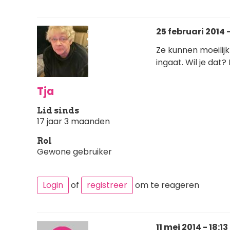
25 februari 2014 -
Ze kunnen moeilij
ingaat. Wil je dat? 
Tja
Lid sinds
17 jaar 3 maanden
Rol
Gewone gebruiker
Login
of
registreer
om te reageren
11 mei 2014 - 18:13