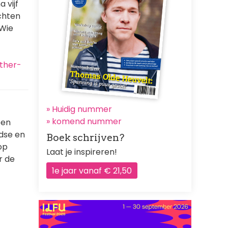
 vijf
ichten
 Wie
ther-
» Huidig nummer
»
komend nummer
ben
ndse en
Boek schrijven?
op
Laat je inspireren!
r de
1e jaar vanaf € 21,50