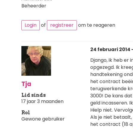
Beheerder
Login
of
registreer
om te reageren
24 februari 2014 -
Django, ik heb er 
opgezegd. Ik kreeg
handtekening onde
het contract beëi
Tja
terugwerkende kr
Lid sinds
3000! De kans dat 
17 jaar 3 maanden
geld incasseren. Ik
Hielp niet. Vervol
Rol
Als je niet betaalt
Gewone gebruiker
het contract (18 a