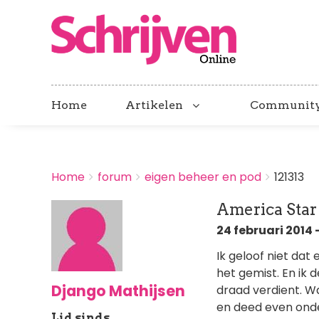
Home
Artikelen
Communit
BREADCRUMBS
Home
forum
eigen beheer en pod
121313
You
are
America Star
here:
24 februari 2014 -
Ik geloof niet dat 
het gemist. En ik 
Django Mathijsen
draad verdient. W
en deed even onde
Lid sinds