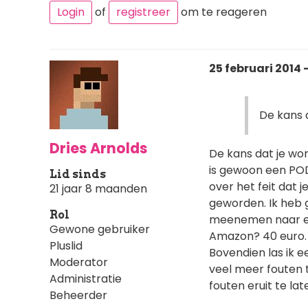
Login
of
registreer
om te reageren
25 februari 2014 
De kans d
Dries Arnolds
De kans dat je wor
is gewoon een POD-
Lid sinds
over het feit dat 
21 jaar 8 maanden
geworden. Ik heb 
Rol
meenemen naar een
Gewone gebruiker
Amazon? 40 euro. E
Pluslid
Bovendien las ik 
Moderator
veel meer fouten 
Administratie
fouten eruit te lat
Beheerder