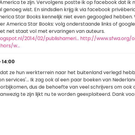
merica te zijn. Vervolgens postte ik op facebook dat ik na
 genoeg wist. En sindsdien krijg ik via facebook privéber
merica Star Books kennelijk niet even gegoogled hebben.
er America Star Books: volg onderstaande links of google
et net staat vol met ervaringen van auteurs.
blogspot.nl/2014/02/publishameri…
http://www.sfwa.org/o
thors/w…
- 14:00
at ze hun werkterrein naar het buitenland verlegd heb
on services'... Ik zag ook al een paar boeken van Nederla
oorbijkomen, dus de behoefte van veel schrijvers om ook 
wezig te zijn lijkt nu te worden geexploiteerd. Dank voo