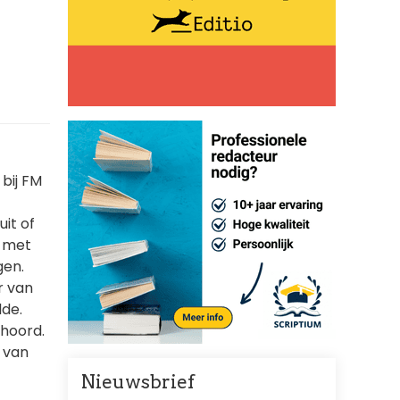
bij FM
it of
t met
gen.
r van
lde.
ehoord.
g van
Nieuwsbrief