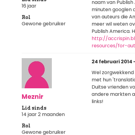
naam van Publish A
16 jaar
minuten googlen al
van auteurs die A
Rol
Gewone gebruiker
meer wil weten ov
Publish America. H
http://accrispin.
resources/for-au
24 februari 2014 
Wel zorgwekkend d
met hun 'translati
Duitse vrienden v
andere markten aan
Meznir
links!
Lid sinds
14 jaar 2 maanden
Rol
Gewone gebruiker