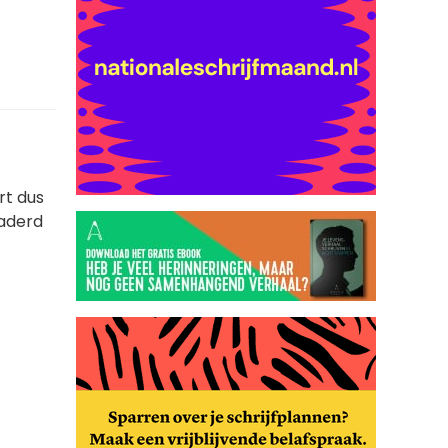
rt dus
naderd