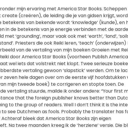
ronder mijn ervaring met America Star Books. Scheppen
create (creëren), de leiding die je van gidsen krijgt, word
 de betekenis van bekende wordt ‘knowledge’ (kunde), en 
 in de betekenis van je energie verbinden met de aarde
 met ‘grounding’, maar vaak ook met ‘earth’, ‘land’, ‘soils
tand’. Priesters die ook Reiki leren, ‘teach’ (onderwijzen) R
oorbeeld van de vertaling van mijn boeken Groeien met Rei
eiki door America Star Books (voorheen Publish America)
taat wel iets dat volstrekt niet klopt. Twee serieuze boeke
abberdste vertaling gewoon ‘slapstick’ werden. Om te la
 er zeven hele dagen over om de eerste vijf hoofdstukken
(van mijn tweede boek) te corrigeren en stopte toen. De
de vertaling stuurde, mailde ik onder andere: “Your first m
instance that the foreign publisher knows better than Du
ng to the group of readers. Well I don’t think it is the int
 to see Dutchmen as fools. Probably the translater has f
 Achteraf bleek dat America Star Books zijn eigen
eft. Na twee maanden kreeg ik de ‘herziene’ versie. Die b