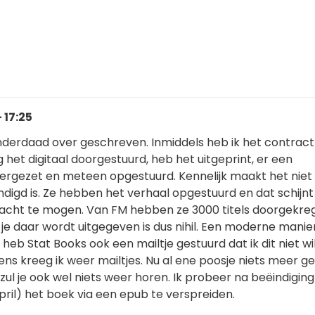
 17:25
inderdaad over geschreven. Inmiddels heb ik het contract 
 het digitaal doorgestuurd, heb het uitgeprint, er een
rgezet en meteen opgestuurd. Kennelijk maakt het niet u
ndigd is. Ze hebben het verhaal opgestuurd en dat schijn
acht te mogen. Van FM hebben ze 3000 titels doorgekre
je daar wordt uitgegeven is dus nihil. Een moderne manie
 heb Stat Books ook een mailtje gestuurd dat ik dit niet wi
gens kreeg ik weer mailtjes. Nu al ene poosje niets meer g
, zul je ook wel niets weer horen. Ik probeer na beëindigin
pril) het boek via een epub te verspreiden.