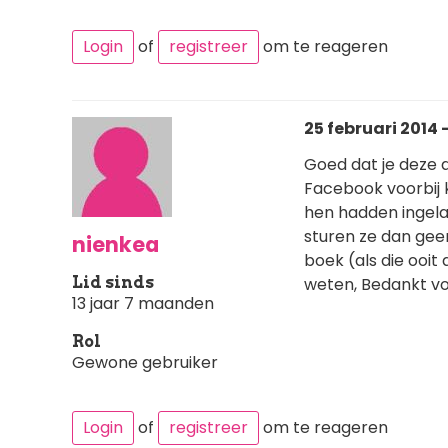
Login
of
registreer
om te reageren
25 februari 2014 -
Goed dat je deze 
Facebook voorbij k
hen hadden ingelat
sturen ze dan gee
nienkea
boek (als die ooit
Lid sinds
weten, Bedankt voo
13 jaar 7 maanden
Rol
Gewone gebruiker
Login
of
registreer
om te reageren