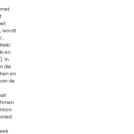
 met
t
het
, wordt
’,
eiki.
ki en
. In
n die
chen en
 van de
ail
tchmen
ention
ooled
leek