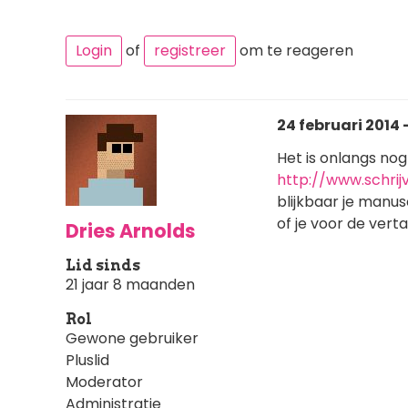
Login
of
registreer
om te reageren
24 februari 2014 -
Het is onlangs no
http://www.schrij
blijkbaar je manu
of je voor de verta
Dries Arnolds
Lid sinds
21 jaar 8 maanden
Rol
Gewone gebruiker
Pluslid
Moderator
Administratie