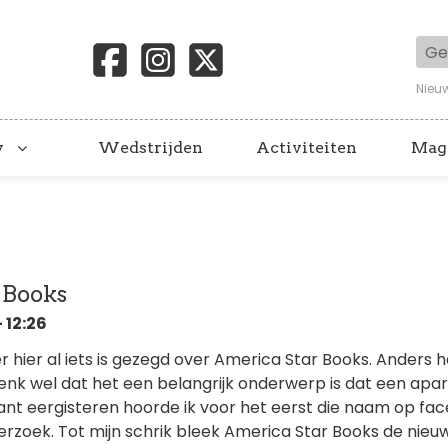
Geb
Nieu
y
Wedstrijden
Activiteiten
Mag
 Books
 12:26
er hier al iets is gezegd over America Star Books. Anders h
denk wel dat het een belangrijk onderwerp is dat een apa
ant eergisteren hoorde ik voor het eerst die naam op fa
rzoek. Tot mijn schrik bleek America Star Books de nieu