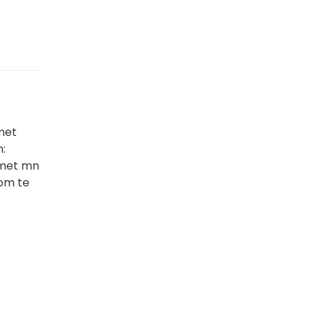
met
n:
 met mn
 om te