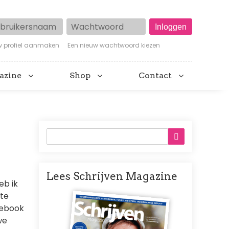
ruikersnaam
Wachtwoord
w profiel aanmaken
Een nieuw wachtwoord kiezen
azine
Shop
Contact
Lees Schrijven Magazine
eb ik
Afbeelding
rte
cebook
we