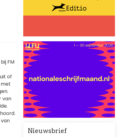
bij FM
it of
t met
gen.
r van
lde.
ehoord.
g van
Nieuwsbrief