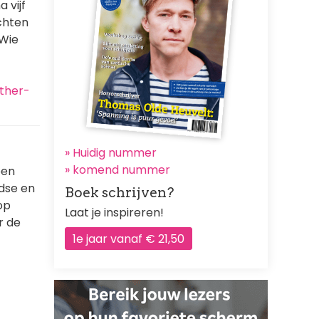
 vijf
ichten
 Wie
ther-
» Huidig nummer
»
komend nummer
ben
ndse en
Boek schrijven?
op
Laat je inspireren!
r de
1e jaar vanaf € 21,50