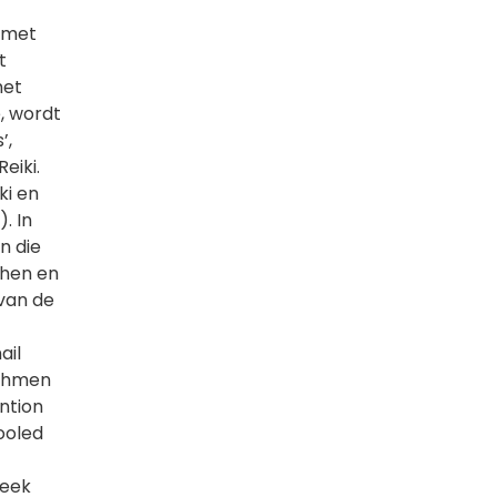
 met
t
het
, wordt
’,
eiki.
ki en
. In
n die
chen en
 van de
ail
tchmen
ention
ooled
leek