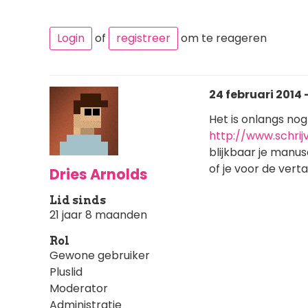
Login
of
registreer
om te reageren
24 februari 2014 -
Het is onlangs no
http://www.schrij
blijkbaar je manu
of je voor de verta
Dries Arnolds
Lid sinds
21 jaar 8 maanden
Rol
Gewone gebruiker
Pluslid
Moderator
Administratie