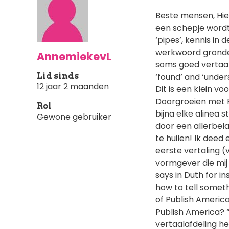
Beste mensen, Hie
een schepje wordt 
‘pipes’, kennis in
werkwoord gronden
AnnemiekevL
soms goed vertaald
Lid sinds
‘found’ and ‘unders
12 jaar 2 maanden
Dit is een klein v
Doorgroeien met R
Rol
bijna elke alinea s
Gewone gebruiker
door een allerbel
te huilen! Ik deed
eerste vertaling 
vormgever die mij 
says in Duth for 
how to tell somethi
of Publish America
Publish America? “
vertaalafdeling he