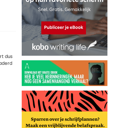
rt dus
naderd