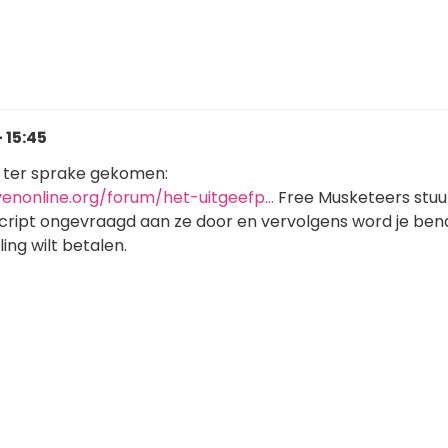
 15:45
g ter sprake gekomen:
venonline.org/forum/het-uitgeefp…
Free Musketeers stuu
script ongevraagd aan ze door en vervolgens word je be
ling wilt betalen.