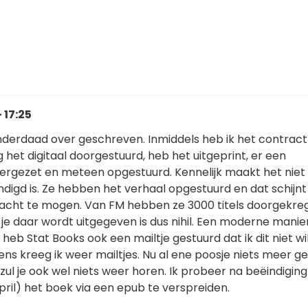
 17:25
inderdaad over geschreven. Inmiddels heb ik het contract 
 het digitaal doorgestuurd, heb het uitgeprint, er een
rgezet en meteen opgestuurd. Kennelijk maakt het niet u
ndigd is. Ze hebben het verhaal opgestuurd en dat schijn
acht te mogen. Van FM hebben ze 3000 titels doorgekre
je daar wordt uitgegeven is dus nihil. Een moderne manie
 heb Stat Books ook een mailtje gestuurd dat ik dit niet wi
gens kreeg ik weer mailtjes. Nu al ene poosje niets meer g
, zul je ook wel niets weer horen. Ik probeer na beëindigin
pril) het boek via een epub te verspreiden.