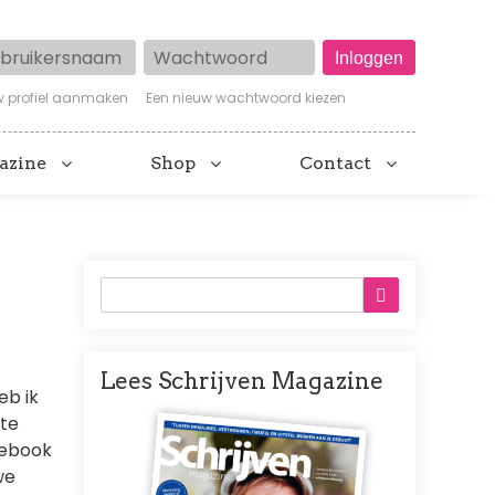
ruikersnaam
Wachtwoord
w profiel aanmaken
Een nieuw wachtwoord kiezen
azine
Shop
Contact
Lees Schrijven Magazine
eb ik
Afbeelding
rte
cebook
we