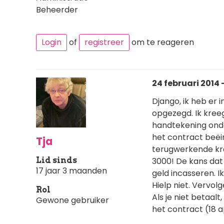
Beheerder
Login
of
registreer
om te reageren
24 februari 2014 -
Django, ik heb er 
opgezegd. Ik kreeg
handtekening onde
het contract beëi
Tja
terugwerkende kr
Lid sinds
3000! De kans dat 
17 jaar 3 maanden
geld incasseren. Ik
Hielp niet. Vervol
Rol
Als je niet betaalt
Gewone gebruiker
het contract (18 a