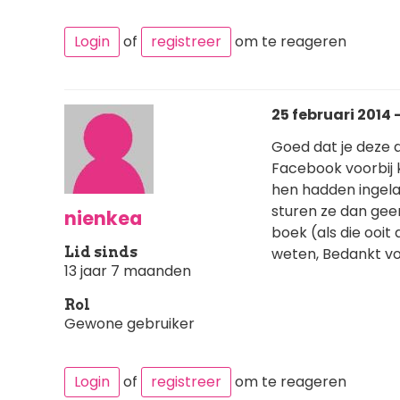
Login
of
registreer
om te reageren
25 februari 2014 -
Goed dat je deze 
Facebook voorbij k
hen hadden ingelat
sturen ze dan gee
nienkea
boek (als die ooit
Lid sinds
weten, Bedankt voo
13 jaar 7 maanden
Rol
Gewone gebruiker
Login
of
registreer
om te reageren