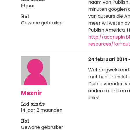
naam van Publish A
16 jaar
minuten googlen al
van auteurs die A
Rol
Gewone gebruiker
meer wil weten ov
Publish America. H
http://accrispin.
resources/for-au
24 februari 2014 
Wel zorgwekkend d
met hun 'translati
Duitse vrienden v
andere markten aan
Meznir
links!
Lid sinds
14 jaar 2 maanden
Rol
Gewone gebruiker