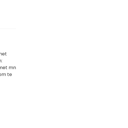
met
n:
 met mn
 om te