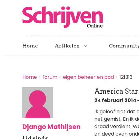
Home
Artikelen
Communit
BREADCRUMBS
Home
forum
eigen beheer en pod
121313
You
are
America Star
here:
24 februari 2014 -
Ik geloof niet dat 
het gemist. En ik 
Django Mathijsen
draad verdient. W
en deed even onde
Lid sinds