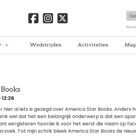
Geb
Nieu
y
Wedstrijden
Activiteiten
Mag
 Books
 12:26
er hier al iets is gezegd over America Star Books. Anders h
denk wel dat het een belangrijk onderwerp is dat een apa
ant eergisteren hoorde ik voor het eerst die naam op fa
rzoek. Tot mijn schrik bleek America Star Books de nieu