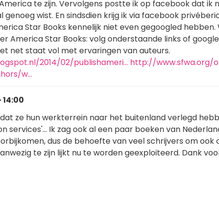
merica te zijn. Vervolgens postte ik op facebook dat ik na
 genoeg wist. En sindsdien krijg ik via facebook privéber
merica Star Books kennelijk niet even gegoogled hebben.
er America Star Books: volg onderstaande links of google
et net staat vol met ervaringen van auteurs.
blogspot.nl/2014/02/publishameri…
http://www.sfwa.org/o
thors/w…
- 14:00
at ze hun werkterrein naar het buitenland verlegd heb
on services'... Ik zag ook al een paar boeken van Nederla
oorbijkomen, dus de behoefte van veel schrijvers om ook 
wezig te zijn lijkt nu te worden geexploiteerd. Dank voo