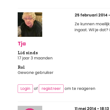
25 februari 2014 -
Ze kunnen moeilij
ingaat. Wil je dat? 
Tja
Lid sinds
17 jaar 3 maanden
Rol
Gewone gebruiker
Login
of
registreer
om te reageren
11 mei 2014 - 18:13