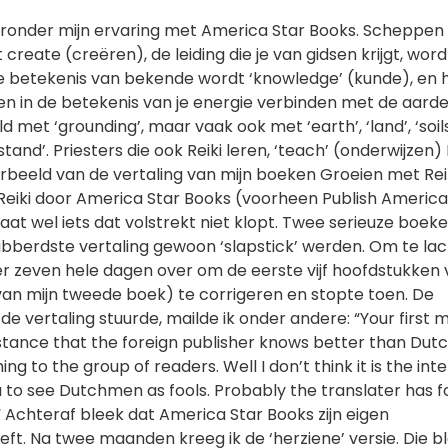
ronder mijn ervaring met America Star Books. Scheppen
create (creëren), de leiding die je van gidsen krijgt, word
 de betekenis van bekende wordt ‘knowledge’ (kunde), en 
 in de betekenis van je energie verbinden met de aarde
 met ‘grounding’, maar vaak ook met ‘earth’, ‘land’, ‘soils
tand’. Priesters die ook Reiki leren, ‘teach’ (onderwijzen) R
oorbeeld van de vertaling van mijn boeken Groeien met Rei
eiki door America Star Books (voorheen Publish America)
taat wel iets dat volstrekt niet klopt. Twee serieuze boeke
abberdste vertaling gewoon ‘slapstick’ werden. Om te la
 er zeven hele dagen over om de eerste vijf hoofdstukken
(van mijn tweede boek) te corrigeren en stopte toen. De
de vertaling stuurde, mailde ik onder andere: “Your first m
instance that the foreign publisher knows better than Du
ng to the group of readers. Well I don’t think it is the int
 to see Dutchmen as fools. Probably the translater has f
 Achteraf bleek dat America Star Books zijn eigen
eft. Na twee maanden kreeg ik de ‘herziene’ versie. Die b