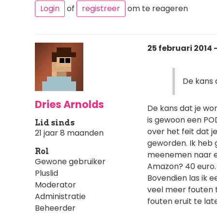
Login
of
registreer
om te reageren
25 februari 2014 
De kans d
Dries Arnolds
De kans dat je wor
is gewoon een POD-
Lid sinds
over het feit dat 
21 jaar 8 maanden
geworden. Ik heb 
Rol
meenemen naar een
Gewone gebruiker
Amazon? 40 euro. E
Pluslid
Bovendien las ik 
Moderator
veel meer fouten 
Administratie
fouten eruit te lat
Beheerder