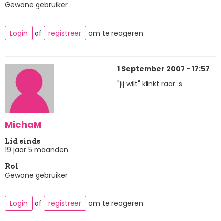
Gewone gebruiker
Login
of
registreer
om te reageren
1 September 2007 - 17:57
"jij wilt" klinkt raar :s
MichaM
Lid sinds
19 jaar 5 maanden
Rol
Gewone gebruiker
Login
of
registreer
om te reageren