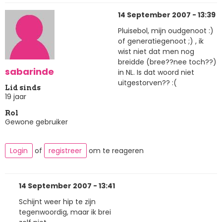
14 September 2007 - 13:39
Pluisebol, mijn oudgenoot :)
of generatiegenoot ;) , ik
wist niet dat men nog
breidde (bree??nee toch??)
sabarinde
in NL. Is dat woord niet
uitgestorven?? :(
Lid sinds
19 jaar
Rol
Gewone gebruiker
Login
of
registreer
om te reageren
14 September 2007 - 13:41
Schijnt weer hip te zijn
tegenwoordig, maar ik brei