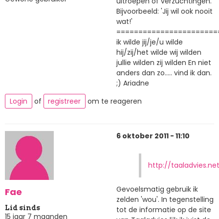
uitroepen of verzuchtingen.
Bijvoorbeeld: 'Jij wil ook nooit
wat!'
=======================
ik wilde jij/je/u wilde
hij/zij/het wilde wij wilden
jullie wilden zij wilden En niet
anders dan zo..... vind ik dan.
;) Ariadne
Login
of
registreer
om te reageren
6 oktober 2011 - 11:10
http://taaladvies.ne
Gevoelsmatig gebruik ik
Fae
zelden 'wou'. In tegenstelling
Lid sinds
tot de informatie op de site
15 jaar 7 maanden