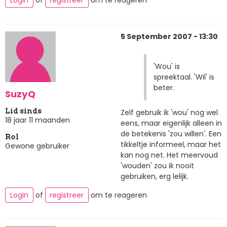
Login
of
registreer
om te reageren
5 September 2007 - 13:30
'Wou' is
spreektaal. 'Wil' is
beter.
SuzyQ
Lid sinds
Zelf gebruik ik 'wou' nog wel
18 jaar 11 maanden
eens, maar eigenlijk alleen in
de betekenis 'zou willen'. Een
Rol
tikkeltje informeel, maar het
Gewone gebruiker
kan nog net. Het meervoud
'wouden' zou ik nooit
gebruiken, erg lelijk.
Login
of
registreer
om te reageren