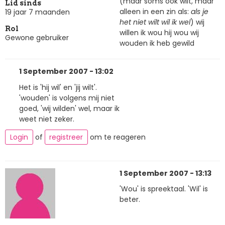
(maar soms ook wilt, maar
Lid sinds
alleen in een zin als:
als je
19 jaar 7 maanden
het niet wilt wil ik wel
) wij
Rol
willen ik wou hij wou wij
Gewone gebruiker
wouden ik heb gewild
1 September 2007 - 13:02
Het is 'hij wil' en 'jij wilt'.
'wouden' is volgens mij niet
goed, 'wij wilden' wel, maar ik
weet niet zeker.
Login
of
registreer
om te reageren
1 September 2007 - 13:13
'Wou' is spreektaal. 'Wil' is
beter.