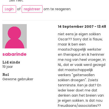
zelf niet.
Login
of
registreer
om te reageren
14 September 2007 - 13:48
niet eens je eigen sokken
Oscar?? Sorry dat is flauw,
maar ik ben een
maatschappelijk werkster
sabarinde
en therapeut en ik herinner
me nog van heel vroeger, in
Lid sinds
NL, dat er vaak werd gezegd
19 jaar
dat maatschappelijk
werkers "geitenwollen
Rol
Gewone gebruiker
sokken droegen". Zoiets
tenminste. Ken je dat? En
ieder keer doet me dat
denken aan het breien van
je eigen sokken. Is dat nou
Freudiaans/associaties??