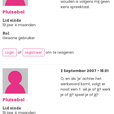
wouden is volgens mij geen
eens spreektaal.
Pluisebol
Lid sinds
19 jaar 4 maanden
Rol
Gewone gebruiker
Login
of
registreer
om te reageren
2 September 2007 - 16:01
O, en als 'je' achter het
werkwoord komt, volgt er
nooit een T. wil je of jij? werk
je of jij? speel je of jij?
Pluisebol
Lid sinds
19 jaar 4 maanden