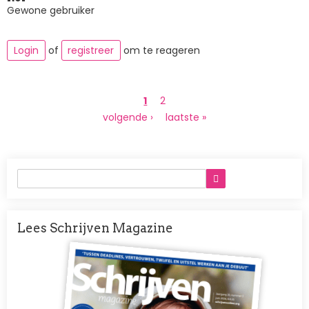
Gewone gebruiker
Login
of
registreer
om te reageren
Paginering
Huidige
1
Page
2
pagina
Volgende
volgende ›
Laatste
laatste »
pagina
pagina
Lees Schrijven Magazine
Afbeelding