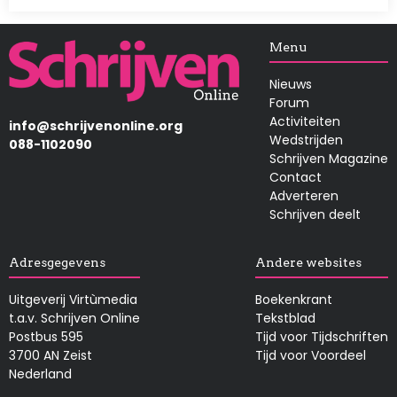
Afbeelding
Menu
Nieuws
Forum
Activiteiten
info@schrijvenonline.org
Wedstrijden
088-1102090
Schrijven Magazine
Contact
Adverteren
Schrijven deelt
Adresgegevens
Andere websites
Uitgeverij Virtùmedia
Boekenkrant
t.a.v. Schrijven Online
Tekstblad
Postbus 595
Tijd voor Tijdschriften
3700 AN Zeist
Tijd voor Voordeel
Nederland