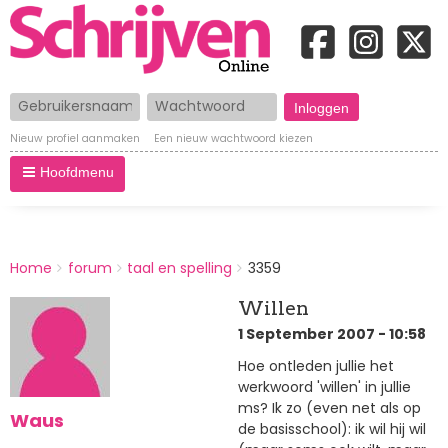
Gebruikersnaam
Wachtwoord
Nieuw profiel aanmaken
Een nieuw wachtwoord kiezen
Hoofdmenu
BREADCRUMBS
Home
forum
taal en spelling
3359
You
are
Willen
here:
1 September 2007 - 10:58
Hoe ontleden jullie het
werkwoord 'willen' in jullie
ms? Ik zo (even net als op
Waus
de basisschool): ik wil hij wil