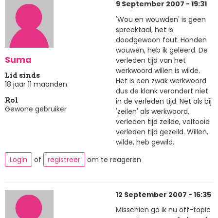
9 September 2007 - 19:31
'Wou en wouwden' is geen
spreektaal, het is
doodgewoon fout. Honden
wouwen, heb ik geleerd. De
Suma
verleden tijd van het
werkwoord willen is wilde.
Lid sinds
Het is een zwak werkwoord
18 jaar 11 maanden
dus de klank verandert niet
in de verleden tijd. Net als bij
Rol
Gewone gebruiker
'zeilen' als werkwoord,
verleden tijd zeilde, voltooid
verleden tijd gezeild. Willen,
wilde, heb gewild.
Login
of
registreer
om te reageren
12 September 2007 - 16:35
Misschien ga ik nu off-topic