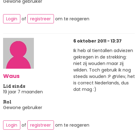
Gewone gebruiker
Login
of
registreer
om te reageren
6 oktober 2011 - 13:37
Ik heb al tientallen adviezen
gekregen in de strekking:
niet zij wouden maar zij
wilden. Toch gebruik ik nog
Waus
steeds wouden :P @Viev, het
is correct Nederlands, dus
Lid sinds
dat mag :)
19 jaar 7 maanden
Rol
Gewone gebruiker
Login
of
registreer
om te reageren