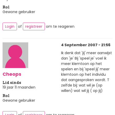
Rol
Gewone gebruiker
Login
of
registreer
om te reageren
4 September 2007 - 21:56
Ik denk dat 'jij' meer aanwijst
dan 'je' Bij 'speel je' voel ik
meer klemtoon op het
spelen en bij 'speel jij' meer
Cheops
klemtoon op het individu
dat aangesproken wordt. T
Lid sinds
zelfde bij: wat wil je (op
19 jaar 11 maanden
willen) wat wil jij ( op jij)
Rol
Gewone gebruiker