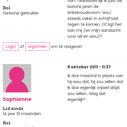
van Taaladvies lijk ik juist de
laatste jaren de
Rol
enkelvoudsvorm 'wou'
Gewone gebruiker
steeds vaker in schrijftaal
tegen te komen. Of ligt het
aan mij (en mijn aandacht
voor wil en wou)?
Login
of
registreer
om te reageren
6 oktober 2011 - 11:37
Ik doe meestal in plaats van
hij wou dat, hij zou willen dat.
Ik doe eigenlijk vrijwel altijd
zou willen.. Mag dat
Sophienne
eigenlijk?
Lid sinds
14 jaar 10 maanden
Rol