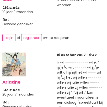
lidwoorden en dat soort
woorden.
Lid sinds
19 jaar 3 maanden
Rol
Gewone gebruiker
Login
of
registreer
om te reageren
16 oktober 2007 - 9:42
ik wil ------------ wil ik *
jij/je/u wilt ------ wil jij/je;
wilt u hij/zij/het wil ---- wil
hij/zij het wij willen -------
Ariadne
willen wij jullie willen -----
willen jullie zij willen -------
Lid sinds
willen zij * "Jij wil..." kan
20 jaar 7 maanden
eventueel, maar alleen in
een dialoog (spreektaal) bij
Rol
Gewone gebruiker