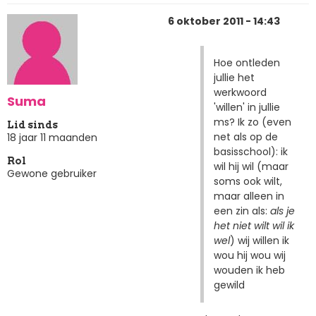
6 oktober 2011 - 14:43
Hoe ontleden
jullie het
werkwoord
Suma
'willen' in jullie
ms? Ik zo (even
Lid sinds
net als op de
18 jaar 11 maanden
basisschool): ik
Rol
wil hij wil (maar
Gewone gebruiker
soms ook wilt,
maar alleen in
een zin als:
als je
het niet wilt wil ik
wel
) wij willen ik
wou hij wou wij
wouden ik heb
gewild