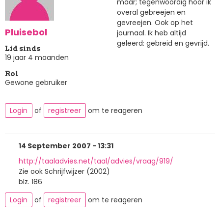
maar; tegenwoordig hoor ik
overal gebreejen en
gevreejen. Ook op het
Pluisebol
journaal. Ik heb altijd
geleerd: gebreid en gevrijd.
Lid sinds
19 jaar 4 maanden
Rol
Gewone gebruiker
Login
of
registreer
om te reageren
14 September 2007 - 13:31
http://taaladvies.net/taal/advies/vraag/919/
Zie ook Schrijfwijzer (2002)
blz. 186
Login
of
registreer
om te reageren