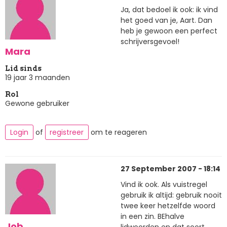
Ja, dat bedoel ik ook: ik vind
het goed van je, Aart. Dan
heb je gewoon een perfect
schrijversgevoel!
Mara
Lid sinds
19 jaar 3 maanden
Rol
Gewone gebruiker
Login
of
registreer
om te reageren
27 September 2007 - 18:14
Vind ik ook. Als vuistregel
gebruik ik altijd: gebruik nooit
twee keer hetzelfde woord
in een zin. BEhalve
Job.