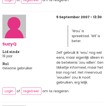
Login
of
registreer
om te reageren
5 September 2007 - 13:30
'Wou' is
spreektaal. 'Wil' is
beter.
SuzyQ
Lid sinds
Zelf gebruik ik 'wou' nog wel
19 jaar
eens, maar eigenlijk alleen in
de betekenis 'zou willen'. Een
Rol
tikkeltje informeel, maar het
Gewone gebruiker
kan nog net. Het meervoud
'wouden' zou ik nooit
gebruiken, erg lelijk.
Login
of
registreer
om te reageren