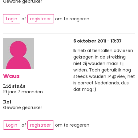
Gewone gebruiker
Login
of
registreer
om te reageren
6 oktober 2011 - 13:37
Ik heb al tientallen adviezen
gekregen in de strekking:
niet zij wouden maar zij
wilden. Toch gebruik ik nog
Waus
steeds wouden :P @Viev, het
is correct Nederlands, dus
Lid sinds
dat mag :)
19 jaar 7 maanden
Rol
Gewone gebruiker
Login
of
registreer
om te reageren