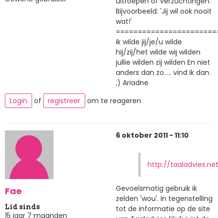
uitroepen of verzuchtingen.
Bijvoorbeeld: 'Jij wil ook nooit
wat!'
=======================
ik wilde jij/je/u wilde
hij/zij/het wilde wij wilden
jullie wilden zij wilden En niet
anders dan zo..... vind ik dan.
;) Ariadne
Login
of
registreer
om te reageren
6 oktober 2011 - 11:10
http://taaladvies.ne
Gevoelsmatig gebruik ik
Fae
zelden 'wou'. In tegenstelling
Lid sinds
tot de informatie op de site
15 jaar 7 maanden