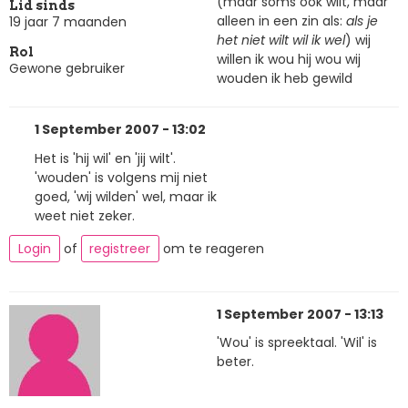
(maar soms ook wilt, maar
Lid sinds
alleen in een zin als:
als je
19 jaar 7 maanden
het niet wilt wil ik wel
) wij
Rol
willen ik wou hij wou wij
Gewone gebruiker
wouden ik heb gewild
1 September 2007 - 13:02
Het is 'hij wil' en 'jij wilt'.
'wouden' is volgens mij niet
goed, 'wij wilden' wel, maar ik
weet niet zeker.
Login
of
registreer
om te reageren
1 September 2007 - 13:13
'Wou' is spreektaal. 'Wil' is
beter.