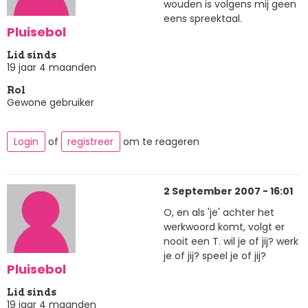
wouden is volgens mij geen
eens spreektaal.
Pluisebol
Lid sinds
19 jaar 4 maanden
Rol
Gewone gebruiker
Login
of
registreer
om te reageren
2 September 2007 - 16:01
O, en als 'je' achter het
werkwoord komt, volgt er
nooit een T. wil je of jij? werk
je of jij? speel je of jij?
Pluisebol
Lid sinds
19 jaar 4 maanden