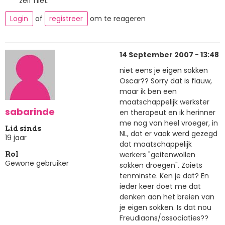
zelf niet.
Login
of
registreer
om te reageren
14 September 2007 - 13:48
niet eens je eigen sokken
Oscar?? Sorry dat is flauw,
maar ik ben een
maatschappelijk werkster
sabarinde
en therapeut en ik herinner
me nog van heel vroeger, in
Lid sinds
NL, dat er vaak werd gezegd
19 jaar
dat maatschappelijk
werkers "geitenwollen
Rol
Gewone gebruiker
sokken droegen". Zoiets
tenminste. Ken je dat? En
ieder keer doet me dat
denken aan het breien van
je eigen sokken. Is dat nou
Freudiaans/associaties??