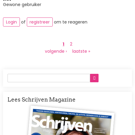
Gewone gebruiker
Login
of
registreer
om te reageren
Paginering
Huidige
1
Page
2
pagina
Volgende
volgende ›
Laatste
laatste »
pagina
pagina
Lees Schrijven Magazine
Afbeelding