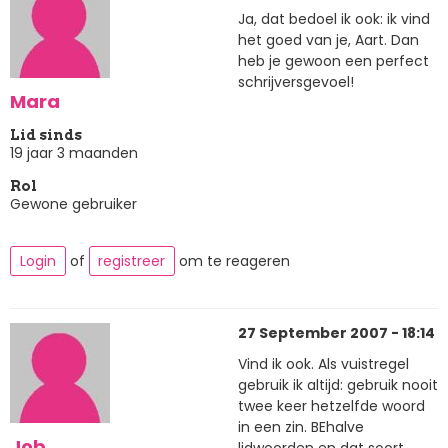
Ja, dat bedoel ik ook: ik vind
het goed van je, Aart. Dan
heb je gewoon een perfect
schrijversgevoel!
Mara
Lid sinds
19 jaar 3 maanden
Rol
Gewone gebruiker
Login
of
registreer
om te reageren
27 September 2007 - 18:14
Vind ik ook. Als vuistregel
gebruik ik altijd: gebruik nooit
twee keer hetzelfde woord
in een zin. BEhalve
Job.