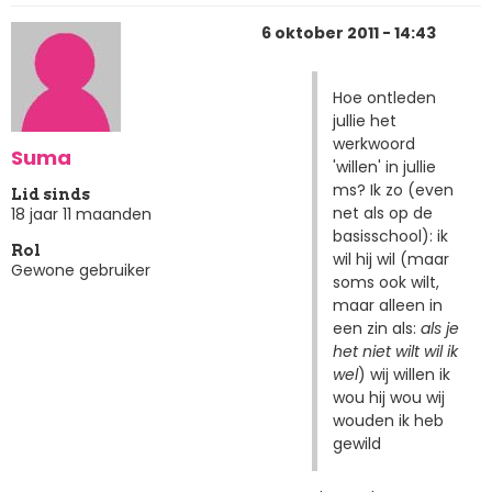
6 oktober 2011 - 14:43
Hoe ontleden
jullie het
werkwoord
Suma
'willen' in jullie
ms? Ik zo (even
Lid sinds
net als op de
18 jaar 11 maanden
basisschool): ik
Rol
wil hij wil (maar
Gewone gebruiker
soms ook wilt,
maar alleen in
een zin als:
als je
het niet wilt wil ik
wel
) wij willen ik
wou hij wou wij
wouden ik heb
gewild