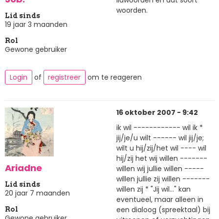
lidwoorden en dat soort
woorden.
Lid sinds
19 jaar 3 maanden
Rol
Gewone gebruiker
Login
of
registreer
om te reageren
16 oktober 2007 - 9:42
ik wil ------------ wil ik *
jij/je/u wilt ------ wil jij/je;
wilt u hij/zij/het wil ---- wil
hij/zij het wij willen -------
Ariadne
willen wij jullie willen -----
willen jullie zij willen -------
Lid sinds
willen zij * "Jij wil..." kan
20 jaar 7 maanden
eventueel, maar alleen in
een dialoog (spreektaal) bij
Rol
Gewone gebruiker