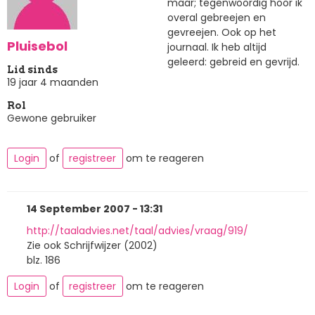
maar; tegenwoordig hoor ik
overal gebreejen en
gevreejen. Ook op het
Pluisebol
journaal. Ik heb altijd
geleerd: gebreid en gevrijd.
Lid sinds
19 jaar 4 maanden
Rol
Gewone gebruiker
Login
of
registreer
om te reageren
14 September 2007 - 13:31
http://taaladvies.net/taal/advies/vraag/919/
Zie ook Schrijfwijzer (2002)
blz. 186
Login
of
registreer
om te reageren