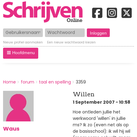
Gebruikersnaam
Wachtwoord
Nieuw profiel aanmaken
Een nieuw wachtwoord kiezen
Hoofdmenu
BREADCRUMBS
Home
forum
taal en spelling
3359
You
are
Willen
here:
1 September 2007 - 10:58
Hoe ontleden jullie het
werkwoord 'willen' in jullie
ms? Ik zo (even net als op
Waus
de basisschool): ik wil hij wil