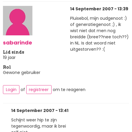
14 September 2007 - 13:39
Pluisebol, mijn oudgenoot :)
of generatiegenoot ;) , ik
wist niet dat men nog
breidde (bree??nee toch??)
sabarinde
in NL. Is dat woord niet
uitgestorven?? :(
Lid sinds
19 jaar
Rol
Gewone gebruiker
Login
of
registreer
om te reageren
14 September 2007 - 13:41
Schijnt weer hip te zijn
tegenwoordig, maar ik brei