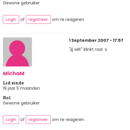
Gewone gebruiker
Login
of
registreer
om te reageren
1 September 2007 - 17:57
"jij wilt" klinkt raar :s
MichaM
Lid sinds
19 jaar 5 maanden
Rol
Gewone gebruiker
Login
of
registreer
om te reageren