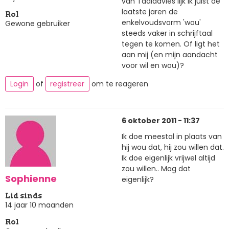
van Taaladvies lijk ik juist de
laatste jaren de
Rol
enkelvoudsvorm 'wou'
Gewone gebruiker
steeds vaker in schrijftaal
tegen te komen. Of ligt het
aan mij (en mijn aandacht
voor wil en wou)?
Login
of
registreer
om te reageren
6 oktober 2011 - 11:37
Ik doe meestal in plaats van
hij wou dat, hij zou willen dat.
Ik doe eigenlijk vrijwel altijd
zou willen.. Mag dat
Sophienne
eigenlijk?
Lid sinds
14 jaar 10 maanden
Rol