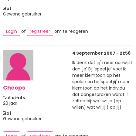
Rol
Gewone gebruiker
Login
of
registreer
om te reageren
4 September 2007 - 21:56
Ik denk dat 'jij' meer aanwijst
dan 'je' Bij 'speel je' voel ik
meer klemtoon op het
spelen en bij 'speel jij' meer
Cheops
klemtoon op het individu
dat aangesproken wordt. T
Lid sinds
zelfde bij: wat wil je (op
20 jaar
willen) wat wil jij ( op jij)
Rol
Gewone gebruiker