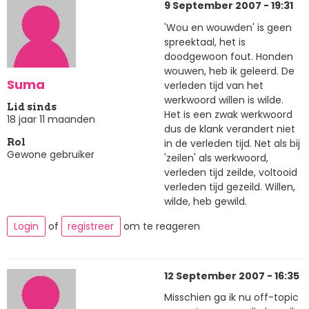
9 September 2007 - 19:31
'Wou en wouwden' is geen
spreektaal, het is
doodgewoon fout. Honden
wouwen, heb ik geleerd. De
Suma
verleden tijd van het
werkwoord willen is wilde.
Lid sinds
Het is een zwak werkwoord
18 jaar 11 maanden
dus de klank verandert niet
in de verleden tijd. Net als bij
Rol
Gewone gebruiker
'zeilen' als werkwoord,
verleden tijd zeilde, voltooid
verleden tijd gezeild. Willen,
wilde, heb gewild.
Login
of
registreer
om te reageren
12 September 2007 - 16:35
Misschien ga ik nu off-topic