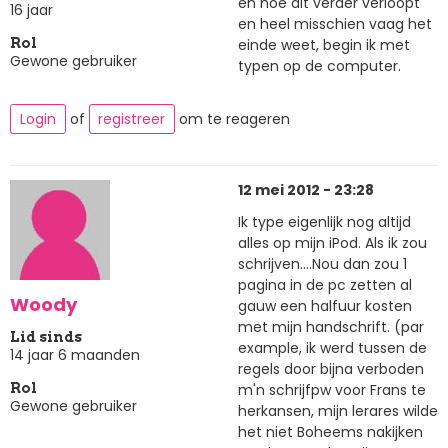
en hoe dit verder verloopt
16 jaar
en heel misschien vaag het
einde weet, begin ik met
Rol
Gewone gebruiker
typen op de computer.
Login
of
registreer
om te reageren
12 mei 2012 - 23:28
Ik type eigenlijk nog altijd
alles op mijn iPod. Als ik zou
schrijven....Nou dan zou 1
pagina in de pc zetten al
Woody
gauw een halfuur kosten
met mijn handschrift. (par
Lid sinds
example, ik werd tussen de
14 jaar 6 maanden
regels door bijna verboden
m'n schrijfpw voor Frans te
Rol
Gewone gebruiker
herkansen, mijn lerares wilde
het niet Boheems nakijken