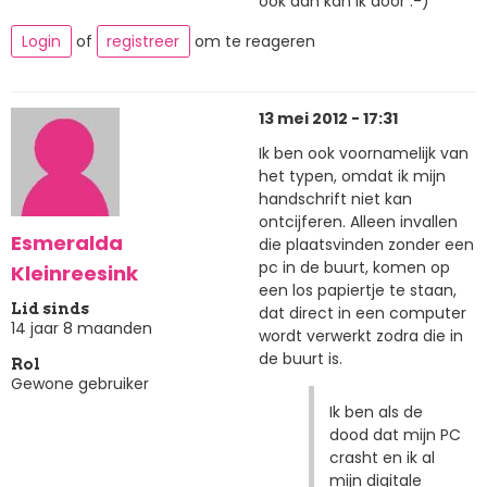
ook dan kan ik door :-)
Login
of
registreer
om te reageren
13 mei 2012 - 17:31
Ik ben ook voornamelijk van
het typen, omdat ik mijn
handschrift niet kan
ontcijferen. Alleen invallen
Esmeralda
die plaatsvinden zonder een
pc in de buurt, komen op
Kleinreesink
een los papiertje te staan,
Lid sinds
dat direct in een computer
14 jaar 8 maanden
wordt verwerkt zodra die in
de buurt is.
Rol
Gewone gebruiker
Ik ben als de
dood dat mijn PC
crasht en ik al
mijn digitale