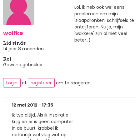
Lol, ik heb ook wel eens
problemen om mijn
'slaapdronken' schrijfsels te
ontcijferen. Nu ja, mijn
wolfke
'wakkere' zijn al niet veel
beter ;).
Lid sinds
14 jaar 8 maanden
Rol
Gewone gebruiker
Login
of
registreer
om te reageren
12 mei 2012 - 17:35
Ik typ altijd. Als ik inspiratie
krijg en er is geen computer
in de buurt, krabbel ik
natuurlijk wel vlug wat op