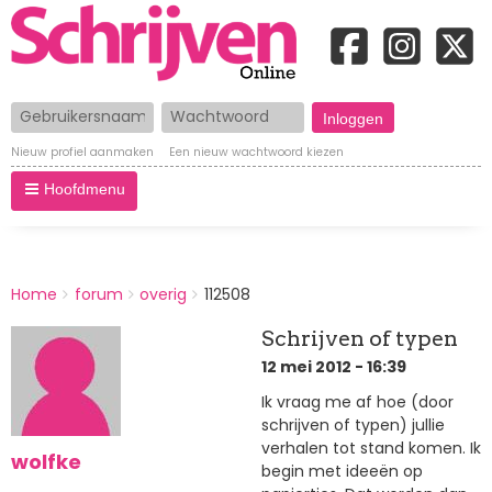
Gebruikersnaam
Wachtwoord
Nieuw profiel aanmaken
Een nieuw wachtwoord kiezen
Hoofdmenu
BREADCRUMBS
Home
forum
overig
112508
You
are
Schrijven of typen
here:
12 mei 2012 - 16:39
Ik vraag me af hoe (door
schrijven of typen) jullie
verhalen tot stand komen. Ik
wolfke
begin met ideeën op