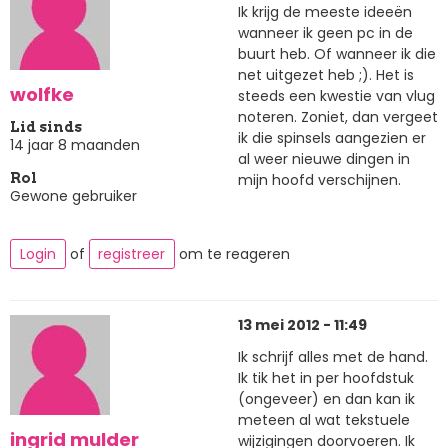
Ik krijg de meeste ideeën
wanneer ik geen pc in de
buurt heb. Of wanneer ik die
net uitgezet heb ;). Het is
wolfke
steeds een kwestie van vlug
noteren. Zoniet, dan vergeet
Lid sinds
ik die spinsels aangezien er
14 jaar 8 maanden
al weer nieuwe dingen in
mijn hoofd verschijnen.
Rol
Gewone gebruiker
Login
of
registreer
om te reageren
13 mei 2012 - 11:49
Ik schrijf alles met de hand.
Ik tik het in per hoofdstuk
(ongeveer) en dan kan ik
meteen al wat tekstuele
ingrid mulder
wijzigingen doorvoeren. Ik