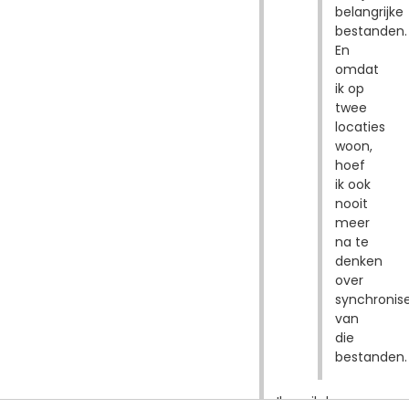
belangrijke
bestanden.
En
omdat
ik op
twee
locaties
woon,
hoef
ik ook
nooit
meer
na te
denken
over
synchronis
van
die
bestanden.
Ik mail de