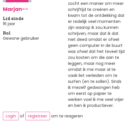
zocht een manier om meer
Marjan--
schrijftijd te creëren en
kwam tot de ontdekking dat
Lid sinds
er redelijk veel momenten
16 jaar
zijn waarop ik zou kunnen
schrijven, maar dat ik dat
Rol
Gewone gebruiker
niet deed omdat er ofwel
geen computer in de buurt
was ofwel dat het teveel tijd
zou kosten om die aan te
leggen, maar nog meer
omdat ik me maar al te
vaak liet verleiden om te
surfen (en te sollen). Sinds
ik mezelf gedwongen heb
om eerst op papier te
werken voel ik me veel vrijer
en ben ik productiever.
Login
of
registreer
om te reageren