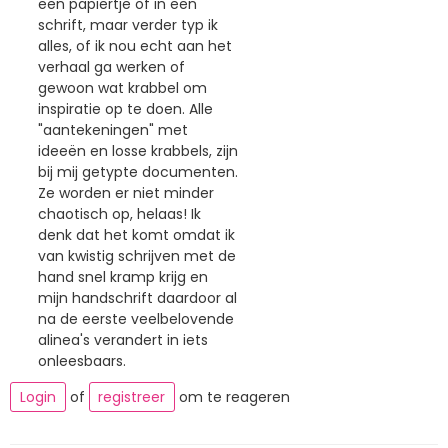
een papiertje of in een
schrift, maar verder typ ik
alles, of ik nou echt aan het
verhaal ga werken of
gewoon wat krabbel om
inspiratie op te doen. Alle
"aantekeningen" met
ideeën en losse krabbels, zijn
bij mij getypte documenten.
Ze worden er niet minder
chaotisch op, helaas! Ik
denk dat het komt omdat ik
van kwistig schrijven met de
hand snel kramp krijg en
mijn handschrift daardoor al
na de eerste veelbelovende
alinea's verandert in iets
onleesbaars.
Login
of
registreer
om te reageren