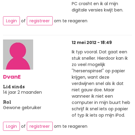
PC crasht en ik al mijn
digitale versies kwijt ben.
Login
of
registreer
om te reageren
12 mei 2012 - 18:49
Ik typ vooral. Dat gaat een
stuk sneller. Hierdoor kan ik
zo veel mogelijk
''hersenspinsel'' op papier
DvanE
krijgen, want deze
verdwijnen snel als ik dat
Lid sinds
niet gauw doe. Maar
14 jaar 2 maanden
wanneer ik niet een
computer in mijn buurt heb
Rol
Gewone gebruiker
schrijf ik snel iets op papier
of typ ik iets op mijn iPod.
Login
of
registreer
om te reageren