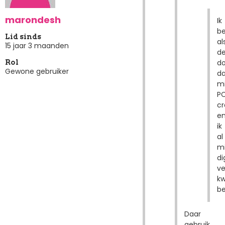
marondesh
Ik
b
Lid sinds
al
15 jaar 3 maanden
d
d
Rol
Gewone gebruiker
da
mi
P
cr
e
ik
al
mi
di
ve
kw
be
Daar
gebruik