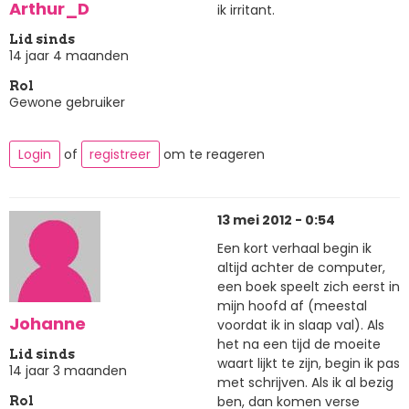
Arthur_D
ik irritant.
Lid sinds
14 jaar 4 maanden
Rol
Gewone gebruiker
Login
of
registreer
om te reageren
13 mei 2012 - 0:54
Een kort verhaal begin ik
altijd achter de computer,
een boek speelt zich eerst in
mijn hoofd af (meestal
Johanne
voordat ik in slaap val). Als
het na een tijd de moeite
Lid sinds
waart lijkt te zijn, begin ik pas
14 jaar 3 maanden
met schrijven. Als ik al bezig
ben, dan komen verse
Rol