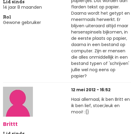
papiertjes. Dat worden dan
Lid sinds
flarden tekst op papier.
14 jaar 8 maanden
Daarna wordt het getypt en
Rol
meermaals herwerkt. Er
Gewone gebruiker
blijven uiteraard altijd maar
hersenspinsels bijkomen, in
de eerste plaats op papier,
daarna in een bestand op
computer. Zijn er mensen
die alles onmiddellijk in een
bestand typen of 'schrijven'
jullie wel nog eens op
papier?
12 mei 2012 - 16:52
Haai allemaal, ik ben Britt en
ik ben lief, stoer,leuk en
mooi! :{}
Brittt
Lid sinds