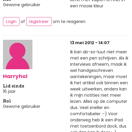
Gewone gebruiker
een mooie kleur
Login
of
registreer
om te reageren
13 mei 2012 - 14:07
Ik kan ab-so-luut niet meer
met een pen schrijven. Als ik
interviews afneem, maak ik
wel handgeschreven
Harryhol
aantekeningen, maar moet
ik het artikel ook binnen een
Lid sinds
week uitwerken, anders kan
16 jaar
ik mijn notities niet meer
lezen. Alles op de computer
Rol
Gewone gebruiker
dus. Veel sneller en
comfortabeler :-) Voor
onderweg heb ik een iPad
met toetsenbord dock, dus