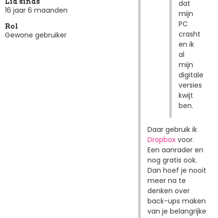
Lid sinds
dat
16 jaar 6 maanden
mijn
PC
Rol
crasht
Gewone gebruiker
en ik
al
mijn
digitale
versies
kwijt
ben.
Daar gebruik ik
Dropbox
voor.
Een aanrader en
nog gratis ook.
Dan hoef je nooit
meer na te
denken over
back-ups maken
van je belangrijke