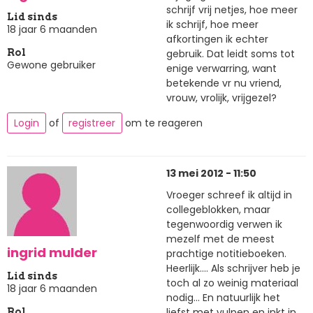
schrijf vrij netjes, hoe meer
Lid sinds
ik schrijf, hoe meer
18 jaar 6 maanden
afkortingen ik echter
gebruik. Dat leidt soms tot
Rol
Gewone gebruiker
enige verwarring, want
betekende vr nu vriend,
vrouw, vrolijk, vrijgezel?
Login
of
registreer
om te reageren
13 mei 2012 - 11:50
Vroeger schreef ik altijd in
collegeblokken, maar
tegenwoordig verwen ik
mezelf met de meest
ingrid mulder
prachtige notitieboeken.
Heerlijk.... Als schrijver heb je
Lid sinds
toch al zo weinig materiaal
18 jaar 6 maanden
nodig... En natuurlijk het
liefst met vulpen en inkt in
Rol