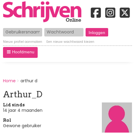
Gebruikersnaam
Wachtwoord
Nieuw profiel aanmaken
Een nieuw wachtwoord kiezen
Hoofdmenu
BREADCRUMBS
Home
arthur d
You
are
Arthur_D
here:
Lid sinds
14 jaar 4 maanden
Rol
Gewone gebruiker