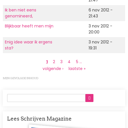
Ik ben niet eens
6 nov 2012 -
genomineerd,
21:43
Blijkbaar heeft men mijn
3 nov 2012 -
20:00
Enig idee waar ik ergens
3 nov 2012 -
sta?
19:31
Paginering
Huidige
1
Page
2
Page
3
Page
4
Page
5
…
pagina
Volgende
volgende ›
Laatste
laatste »
pagina
pagina
MIJN GEVOLGDE INHOUD
Lees Schrijven Magazine
Afbeelding