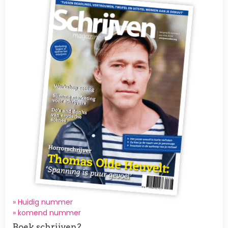
» Huidig nummer
»
komend nummer
Boek schrijven?