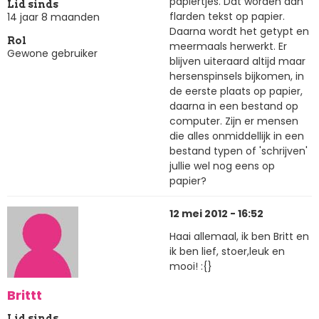
papiertjes. Dat worden dan
Lid sinds
flarden tekst op papier.
14 jaar 8 maanden
Daarna wordt het getypt en
Rol
meermaals herwerkt. Er
Gewone gebruiker
blijven uiteraard altijd maar
hersenspinsels bijkomen, in
de eerste plaats op papier,
daarna in een bestand op
computer. Zijn er mensen
die alles onmiddellijk in een
bestand typen of 'schrijven'
jullie wel nog eens op
papier?
12 mei 2012 - 16:52
Haai allemaal, ik ben Britt en
ik ben lief, stoer,leuk en
mooi! :{}
Brittt
Lid sinds