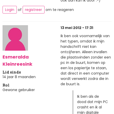
ook dan kan ik door :-)
Login
of
registreer
om te reageren
13 mei 2012 - 17:31
Ik ben ook voornamelijk van
het typen, omdat ik mijn
handschrift niet kan
ontcijferen. Alleen invallen
Esmeralda
die plaatsvinden zonder een
pc in de buurt, komen op
Kleinreesink
een los papiertje te staan,
Lid sinds
dat direct in een computer
14 jaar 8 maanden
wordt verwerkt zodra die in
de buurt is.
Rol
Gewone gebruiker
Ik ben als de
dood dat mijn PC
crasht en ik al
mijn digitale