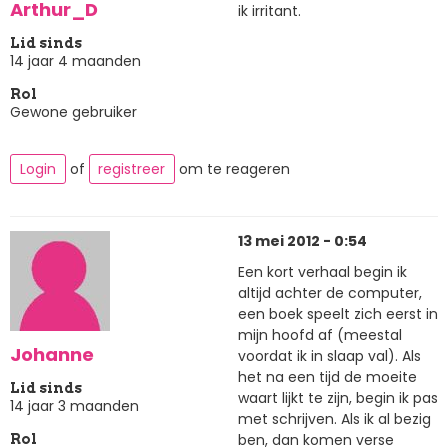
Arthur_D
ik irritant.
Lid sinds
14 jaar 4 maanden
Rol
Gewone gebruiker
Login
of
registreer
om te reageren
13 mei 2012 - 0:54
Een kort verhaal begin ik
altijd achter de computer,
een boek speelt zich eerst in
mijn hoofd af (meestal
Johanne
voordat ik in slaap val). Als
het na een tijd de moeite
Lid sinds
waart lijkt te zijn, begin ik pas
14 jaar 3 maanden
met schrijven. Als ik al bezig
ben, dan komen verse
Rol