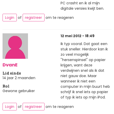
PC crasht en ik al mijn
digitale versies kwijt ben.
Login
of
registreer
om te reageren
12 mei 2012 - 18:49
Ik typ vooral. Dat gaat een
stuk sneller. Hierdoor kan ik
zo veel mogelijk
''hersenspinsel'' op papier
DvanE
krijgen, want deze
verdwijnen snel als ik dat
Lid sinds
niet gauw doe. Maar
14 jaar 2 maanden
wanneer ik niet een
computer in mijn buurt heb
Rol
Gewone gebruiker
schrijf ik snel iets op papier
of typ ik iets op mijn iPod.
Login
of
registreer
om te reageren