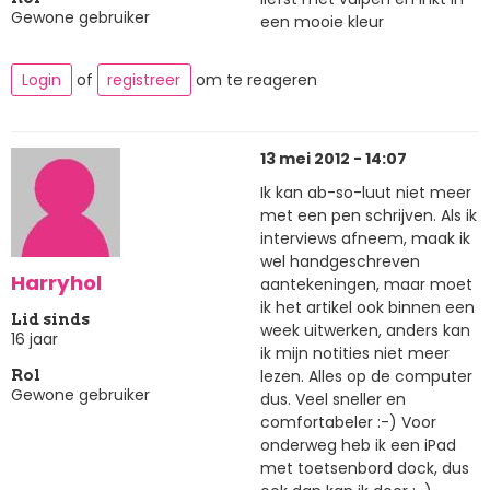
Gewone gebruiker
een mooie kleur
Login
of
registreer
om te reageren
13 mei 2012 - 14:07
Ik kan ab-so-luut niet meer
met een pen schrijven. Als ik
interviews afneem, maak ik
wel handgeschreven
Harryhol
aantekeningen, maar moet
ik het artikel ook binnen een
Lid sinds
week uitwerken, anders kan
16 jaar
ik mijn notities niet meer
lezen. Alles op de computer
Rol
Gewone gebruiker
dus. Veel sneller en
comfortabeler :-) Voor
onderweg heb ik een iPad
met toetsenbord dock, dus