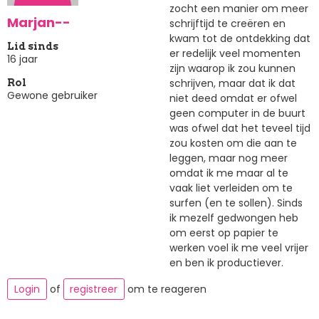
zocht een manier om meer
Marjan--
schrijftijd te creëren en
kwam tot de ontdekking dat
Lid sinds
er redelijk veel momenten
16 jaar
zijn waarop ik zou kunnen
schrijven, maar dat ik dat
Rol
Gewone gebruiker
niet deed omdat er ofwel
geen computer in de buurt
was ofwel dat het teveel tijd
zou kosten om die aan te
leggen, maar nog meer
omdat ik me maar al te
vaak liet verleiden om te
surfen (en te sollen). Sinds
ik mezelf gedwongen heb
om eerst op papier te
werken voel ik me veel vrijer
en ben ik productiever.
Login
of
registreer
om te reageren