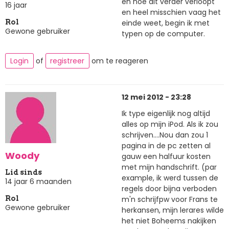
en hoe dit verder verloopt
16 jaar
en heel misschien vaag het
einde weet, begin ik met
Rol
Gewone gebruiker
typen op de computer.
Login
of
registreer
om te reageren
12 mei 2012 - 23:28
Ik type eigenlijk nog altijd
alles op mijn iPod. Als ik zou
schrijven....Nou dan zou 1
pagina in de pc zetten al
Woody
gauw een halfuur kosten
met mijn handschrift. (par
Lid sinds
example, ik werd tussen de
14 jaar 6 maanden
regels door bijna verboden
m'n schrijfpw voor Frans te
Rol
Gewone gebruiker
herkansen, mijn lerares wilde
het niet Boheems nakijken