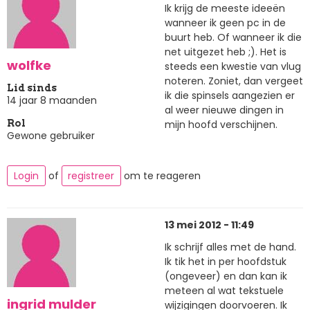
Ik krijg de meeste ideeën
wanneer ik geen pc in de
buurt heb. Of wanneer ik die
net uitgezet heb ;). Het is
wolfke
steeds een kwestie van vlug
noteren. Zoniet, dan vergeet
Lid sinds
ik die spinsels aangezien er
14 jaar 8 maanden
al weer nieuwe dingen in
mijn hoofd verschijnen.
Rol
Gewone gebruiker
Login
of
registreer
om te reageren
13 mei 2012 - 11:49
Ik schrijf alles met de hand.
Ik tik het in per hoofdstuk
(ongeveer) en dan kan ik
meteen al wat tekstuele
ingrid mulder
wijzigingen doorvoeren. Ik