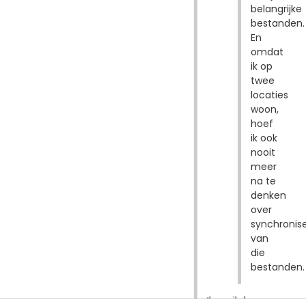
belangrijke
bestanden.
En
omdat
ik op
twee
locaties
woon,
hoef
ik ook
nooit
meer
na te
denken
over
synchronis
van
die
bestanden.
Ik mail de