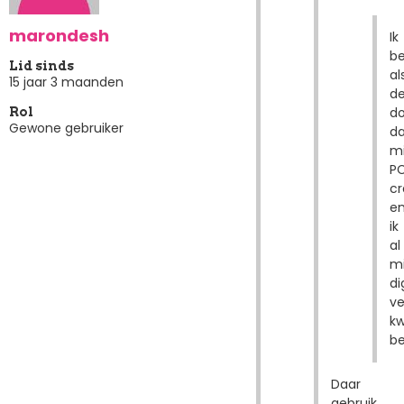
marondesh
Ik
b
Lid sinds
al
15 jaar 3 maanden
d
d
Rol
Gewone gebruiker
da
mi
P
cr
e
ik
al
mi
di
ve
kw
be
Daar
gebruik