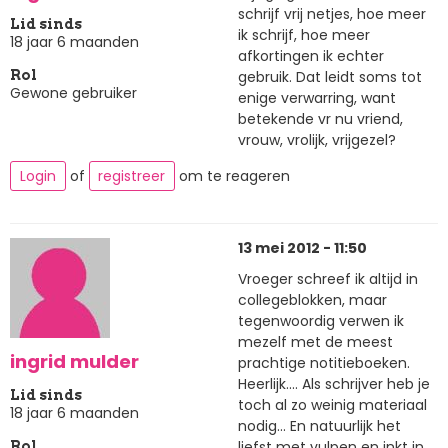
schrijf vrij netjes, hoe meer
Lid sinds
ik schrijf, hoe meer
18 jaar 6 maanden
afkortingen ik echter
gebruik. Dat leidt soms tot
Rol
Gewone gebruiker
enige verwarring, want
betekende vr nu vriend,
vrouw, vrolijk, vrijgezel?
Login
of
registreer
om te reageren
13 mei 2012 - 11:50
Vroeger schreef ik altijd in
collegeblokken, maar
tegenwoordig verwen ik
mezelf met de meest
ingrid mulder
prachtige notitieboeken.
Heerlijk.... Als schrijver heb je
Lid sinds
toch al zo weinig materiaal
18 jaar 6 maanden
nodig... En natuurlijk het
liefst met vulpen en inkt in
Rol