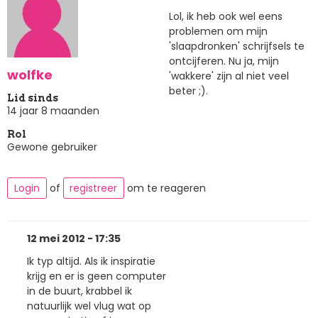
Lol, ik heb ook wel eens
problemen om mijn
'slaapdronken' schrijfsels te
ontcijferen. Nu ja, mijn
wolfke
'wakkere' zijn al niet veel
beter ;).
Lid sinds
14 jaar 8 maanden
Rol
Gewone gebruiker
Login
of
registreer
om te reageren
12 mei 2012 - 17:35
Ik typ altijd. Als ik inspiratie
krijg en er is geen computer
in de buurt, krabbel ik
natuurlijk wel vlug wat op