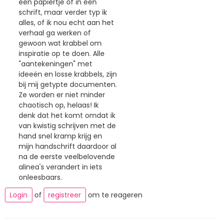
een papiertje of in een
schrift, maar verder typ ik
alles, of ik nou echt aan het
verhaal ga werken of
gewoon wat krabbel om
inspiratie op te doen. Alle
"aantekeningen" met
ideeën en losse krabbels, zijn
bij mij getypte documenten.
Ze worden er niet minder
chaotisch op, helaas! Ik
denk dat het komt omdat ik
van kwistig schrijven met de
hand snel kramp krijg en
mijn handschrift daardoor al
na de eerste veelbelovende
alinea's verandert in iets
onleesbaars.
Login
of
registreer
om te reageren