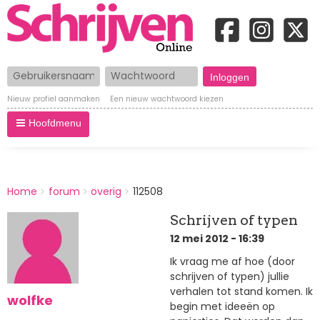
Gebruikersnaam
Wachtwoord
Nieuw profiel aanmaken
Een nieuw wachtwoord kiezen
Hoofdmenu
BREADCRUMBS
Home
forum
overig
112508
You
are
Schrijven of typen
here:
12 mei 2012 - 16:39
Ik vraag me af hoe (door
schrijven of typen) jullie
verhalen tot stand komen. Ik
wolfke
begin met ideeën op