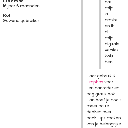
Lid sinds
dat
16 jaar 6 maanden
mijn
PC
Rol
crasht
Gewone gebruiker
en ik
al
mijn
digitale
versies
kwijt
ben.
Daar gebruik ik
Dropbox
voor.
Een aanrader en
nog gratis ook.
Dan hoef je nooit
meer na te
denken over
back-ups maken
van je belangrijke