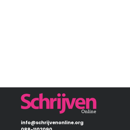
Afbeelding
info@schrijvenonline.org
088-1102090