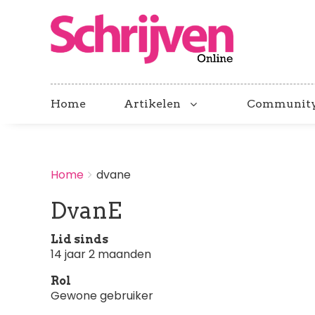
Home
Artikelen
Communit
BREADCRUMBS
Home
dvane
You
are
DvanE
here:
Lid sinds
14 jaar 2 maanden
Rol
Gewone gebruiker