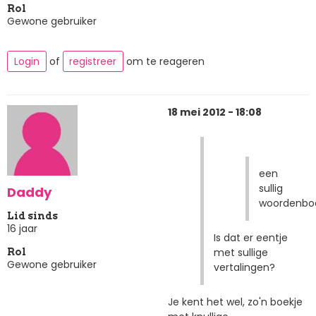
Rol
Gewone gebruiker
Login
of
registreer
om te reageren
18 mei 2012 - 18:08
een
sullig
Daddy
woordenboe
Lid sinds
16 jaar
Is dat er eentje
met sullige
Rol
Gewone gebruiker
vertalingen?
Je kent het wel, zo'n boekje