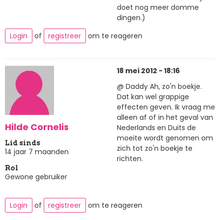
doet nog meer domme
dingen.)
Login
of
registreer
om te reageren
18 mei 2012 - 18:16
@ Daddy Ah, zo'n boekje.
Dat kan wel grappige
effecten geven. Ik vraag me
alleen af of in het geval van
Hilde Cornelis
Nederlands en Duits de
moeite wordt genomen om
Lid sinds
zich tot zo'n boekje te
14 jaar 7 maanden
richten.
Rol
Gewone gebruiker
Login
of
registreer
om te reageren