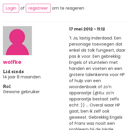
Login
of
registreer
om te reageren
17 mei 2012 - 11:12
't Ja, lastig inderdaad. Een
personage toevoegen dat
enkel als tolk fungeert, daar
pas ik voor. Een gebrekkig
wolfke
Engels of stuntelen met
handen en voeten en een
Lid sinds
grotere talenkennis voor HP
14 jaar 8 maanden
of hulp van een
woordenboek of zo'n
Rol
Gewone gebruiker
apparaatje (@Xu: zo'n
apparaatje bestaat zelfs
echt :)) ... Overal waar HP
gaat, ben ik zelf ook
geweest. Gebrekkig Engels
of Frans was nooit een
probleem bij de lokale