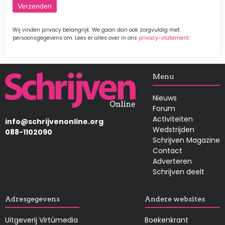
Wij vinden privacy belangrijk. We gaan dan ook zorgvuldig met
persoonsgegevens om. Lees er alles over in ons
privacy-statement
.
Afbeelding
Menu
Nieuws
Forum
Activiteiten
info@schrijvenonline.org
Wedstrijden
088-1102090
Schrijven Magazine
Contact
Adverteren
Schrijven deelt
Adresgegevens
Andere websites
Uitgeverij Virtùmedia
Boekenkrant