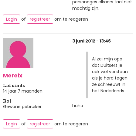
personages elkaars taal niet
machtig zijn.
Login
of
registreer
om te reageren
3 juni 2012 - 13:46
Al zei mijn opa
dat Duitsers je
ook wel verstaan
Merelx
als je hard tegen
ze schreeuwt in
Lid sinds
het Nederlands.
14 jaar 7 maanden
Rol
haha
Gewone gebruiker
Login
of
registreer
om te reageren