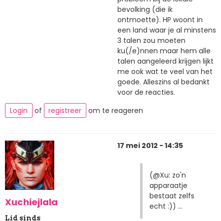
bevolking (die ik
ontmoette). HP woont in
een land waar je al minstens
3 talen zou moeten
ku(/e)nnen maar hem alle
talen aangeleerd krijgen lijkt
me ook wat te veel van het
goede. Alleszins al bedankt
voor de reacties.
Login
of
registreer
om te reageren
17 mei 2012 - 14:35
(@Xu: zo'n
apparaatje
bestaat zelfs
Xuchiejlala
echt :)) ...
Lid sinds