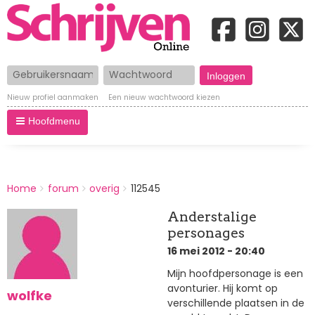
Gebruikersnaam
Wachtwoord
Nieuw profiel aanmaken
Een nieuw wachtwoord kiezen
Hoofdmenu
BREADCRUMBS
Home
forum
overig
112545
You
are
Anderstalige
here:
personages
16 mei 2012 - 20:40
Mijn hoofdpersonage is een
avonturier. Hij komt op
wolfke
verschillende plaatsen in de