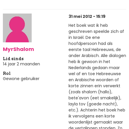
31 mei 2012 - 15:19
Het boek wat ik heb
geschreven speelde zich af
in Israël. De ene
hoofdpersoon had als
MyrShalom
eerste taal Hebreeuws, de
ander Arabisch. Alle dialogen
Lid sinds
heb ik gewoon in het
14 jaar 2 maanden
Nederlands gedaan maar
wel af en toe Hebreeuwse
Rol
Gewone gebruiker
en Arabische woorden of
korte zinnen erin verwerkt
(zoals shalom (hallo),
bete'avon (eet smakelijk),
layla tov (goede nacht),
etc.). Achterin het boek heb
ik vervolgens een korte
woordenlijst gemaakt waar
de vertalingen stonden. Zo