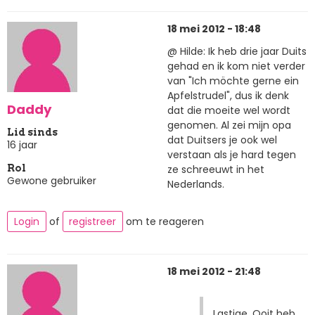
18 mei 2012 - 18:48
@ Hilde: Ik heb drie jaar Duits
gehad en ik kom niet verder
van "Ich möchte gerne ein
Apfelstrudel", dus ik denk
Daddy
dat die moeite wel wordt
genomen. Al zei mijn opa
Lid sinds
dat Duitsers je ook wel
16 jaar
verstaan als je hard tegen
ze schreeuwt in het
Rol
Gewone gebruiker
Nederlands.
Login
of
registreer
om te reageren
18 mei 2012 - 21:48
Lastige. Ooit heb