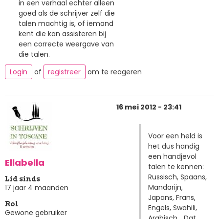
in een verhaal echter alleen
goed als de schrijver zelf die
talen machtig is, of iemand
kent die kan assisteren bij
een correcte weergave van
die talen.
Login
of
registreer
om te reageren
16 mei 2012 - 23:41
Voor een held is
het dus handig
een handjevol
Ellabella
talen te kennen:
Russisch, Spaans,
Lid sinds
Mandarijn,
17 jaar 4 maanden
Japans, Frans,
Rol
Engels, Swahili,
Gewone gebruiker
Arabisch... Dat