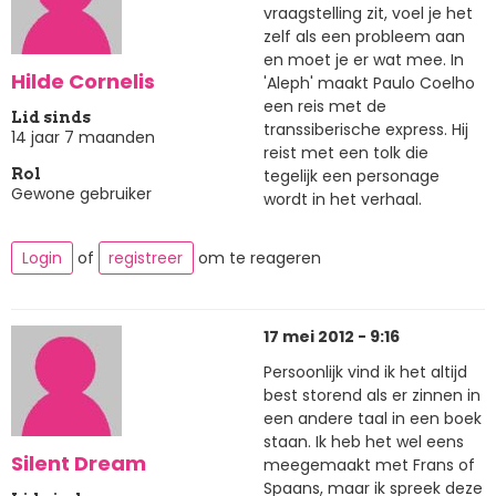
vraagstelling zit, voel je het
zelf als een probleem aan
en moet je er wat mee. In
Hilde Cornelis
'Aleph' maakt Paulo Coelho
een reis met de
Lid sinds
transsiberische express. Hij
14 jaar 7 maanden
reist met een tolk die
tegelijk een personage
Rol
Gewone gebruiker
wordt in het verhaal.
Login
of
registreer
om te reageren
17 mei 2012 - 9:16
Persoonlijk vind ik het altijd
best storend als er zinnen in
een andere taal in een boek
staan. Ik heb het wel eens
Silent Dream
meegemaakt met Frans of
Spaans, maar ik spreek deze