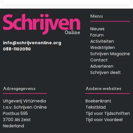
Afbeelding
Menu
Nieuws
Forum
Activiteiten
info@schrijvenonline.org
Wedstrijden
088-1102090
Schrijven Magazine
Contact
Adverteren
Schrijven deelt
Adresgegevens
Andere websites
Uitgeverij Virtùmedia
Boekenkrant
t.a.v. Schrijven Online
Tekstblad
Postbus 595
Tijd voor Tijdschriften
3700 AN Zeist
Tijd voor Voordeel
Nederland