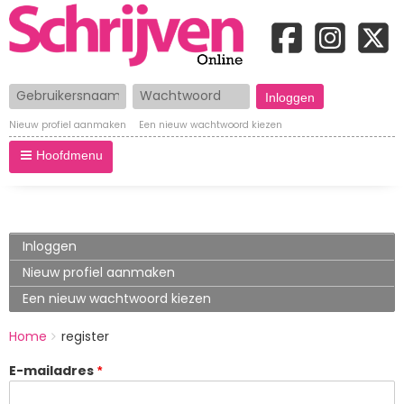
Gebruikersnaam
Wachtwoord
Nieuw profiel aanmaken
Een nieuw wachtwoord kiezen
Hoofdmenu
Primary
Inloggen
tabs
Nieuw profiel aanmaken
(actieve
tabblad)
Een nieuw wachtwoord kiezen
BREADCRUMBS
Home
register
You
are
E-mailadres
here: