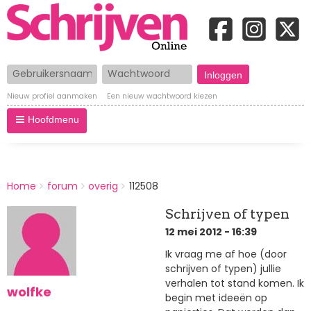
Gebruikersnaam
Wachtwoord
Nieuw profiel aanmaken
Een nieuw wachtwoord kiezen
Hoofdmenu
BREADCRUMBS
Home
forum
overig
112508
You
are
Schrijven of typen
here:
12 mei 2012 - 16:39
Ik vraag me af hoe (door
schrijven of typen) jullie
verhalen tot stand komen. Ik
wolfke
begin met ideeën op