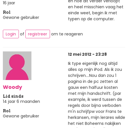
en hoe dit verder verloopt
16 jaar
en heel misschien vaag het
einde weet, begin ik met
Rol
Gewone gebruiker
typen op de computer.
Login
of
registreer
om te reageren
12 mei 2012 - 23:28
Ik type eigenlijk nog altijd
alles op mijn iPod. Als ik zou
schrijven....Nou dan zou 1
pagina in de pc zetten al
Woody
gauw een halfuur kosten
met mijn handschrift. (par
Lid sinds
example, ik werd tussen de
14 jaar 6 maanden
regels door bijna verboden
m'n schrijfpw voor Frans te
Rol
Gewone gebruiker
herkansen, mijn lerares wilde
het niet Boheems nakijken