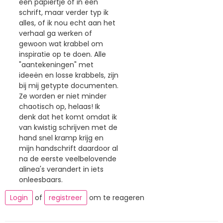
een papiertje of in een
schrift, maar verder typ ik
alles, of ik nou echt aan het
verhaal ga werken of
gewoon wat krabbel om
inspiratie op te doen. Alle
"aantekeningen" met
ideeën en losse krabbels, zijn
bij mij getypte documenten.
Ze worden er niet minder
chaotisch op, helaas! Ik
denk dat het komt omdat ik
van kwistig schrijven met de
hand snel kramp krijg en
mijn handschrift daardoor al
na de eerste veelbelovende
alinea's verandert in iets
onleesbaars.
Login
of
registreer
om te reageren