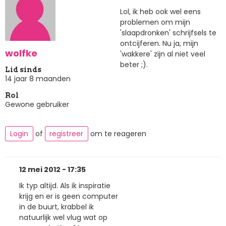
Lol, ik heb ook wel eens
problemen om mijn
'slaapdronken' schrijfsels te
ontcijferen. Nu ja, mijn
wolfke
'wakkere' zijn al niet veel
beter ;).
Lid sinds
14 jaar 8 maanden
Rol
Gewone gebruiker
Login
of
registreer
om te reageren
12 mei 2012 - 17:35
Ik typ altijd. Als ik inspiratie
krijg en er is geen computer
in de buurt, krabbel ik
natuurlijk wel vlug wat op