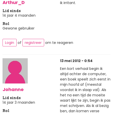
Arthur_D
ik irritant.
Lid sinds
14 jaar 4 maanden
Rol
Gewone gebruiker
Login
of
registreer
om te reageren
13 mei 2012 - 0:54
Een kort verhaal begin ik
altijd achter de computer,
een boek speelt zich eerst in
mijn hoofd af (meestal
Johanne
voordat ik in slaap val). Als
het na een tijd de moeite
Lid sinds
waart lijkt te zijn, begin ik pas
14 jaar 3 maanden
met schrijven. Als ik al bezig
ben, dan komen verse
Rol