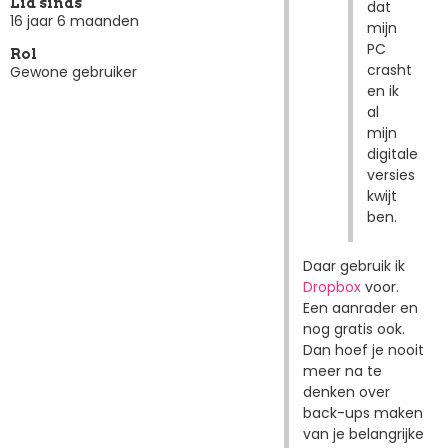
Lid sinds
dat
16 jaar 6 maanden
mijn
PC
Rol
crasht
Gewone gebruiker
en ik
al
mijn
digitale
versies
kwijt
ben.
Daar gebruik ik
Dropbox
voor.
Een aanrader en
nog gratis ook.
Dan hoef je nooit
meer na te
denken over
back-ups maken
van je belangrijke