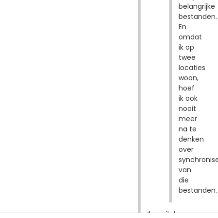
belangrijke
bestanden.
En
omdat
ik op
twee
locaties
woon,
hoef
ik ook
nooit
meer
na te
denken
over
synchronis
van
die
bestanden.
Ik mail de