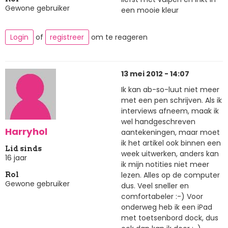
Gewone gebruiker
een mooie kleur
Login
of
registreer
om te reageren
13 mei 2012 - 14:07
Ik kan ab-so-luut niet meer
met een pen schrijven. Als ik
interviews afneem, maak ik
wel handgeschreven
Harryhol
aantekeningen, maar moet
ik het artikel ook binnen een
Lid sinds
week uitwerken, anders kan
16 jaar
ik mijn notities niet meer
lezen. Alles op de computer
Rol
Gewone gebruiker
dus. Veel sneller en
comfortabeler :-) Voor
onderweg heb ik een iPad
met toetsenbord dock, dus