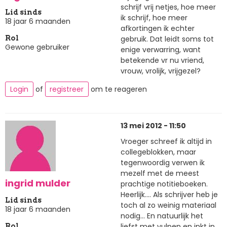
schrijf vrij netjes, hoe meer
Lid sinds
ik schrijf, hoe meer
18 jaar 6 maanden
afkortingen ik echter
gebruik. Dat leidt soms tot
Rol
Gewone gebruiker
enige verwarring, want
betekende vr nu vriend,
vrouw, vrolijk, vrijgezel?
Login
of
registreer
om te reageren
13 mei 2012 - 11:50
Vroeger schreef ik altijd in
collegeblokken, maar
tegenwoordig verwen ik
mezelf met de meest
ingrid mulder
prachtige notitieboeken.
Heerlijk.... Als schrijver heb je
Lid sinds
toch al zo weinig materiaal
18 jaar 6 maanden
nodig... En natuurlijk het
liefst met vulpen en inkt in
Rol