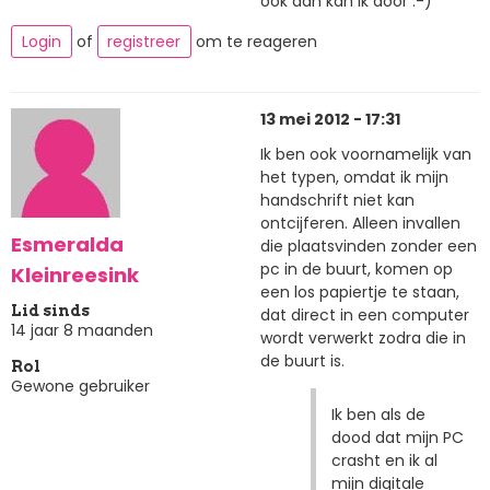
ook dan kan ik door :-)
Login
of
registreer
om te reageren
13 mei 2012 - 17:31
Ik ben ook voornamelijk van
het typen, omdat ik mijn
handschrift niet kan
ontcijferen. Alleen invallen
Esmeralda
die plaatsvinden zonder een
pc in de buurt, komen op
Kleinreesink
een los papiertje te staan,
Lid sinds
dat direct in een computer
14 jaar 8 maanden
wordt verwerkt zodra die in
de buurt is.
Rol
Gewone gebruiker
Ik ben als de
dood dat mijn PC
crasht en ik al
mijn digitale