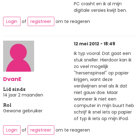
PC crasht en ik al mijn
digitale versies kwijt ben.
Login
of
registreer
om te reageren
12 mei 2012 - 18:49
Ik typ vooral. Dat gaat een
stuk sneller. Hierdoor kan ik
zo veel mogelijk
''hersenspinsel'' op papier
DvanE
krijgen, want deze
verdwijnen snel als ik dat
Lid sinds
niet gauw doe. Maar
14 jaar 2 maanden
wanneer ik niet een
computer in mijn buurt heb
Rol
Gewone gebruiker
schrijf ik snel iets op papier
of typ ik iets op mijn iPod.
Login
of
registreer
om te reageren