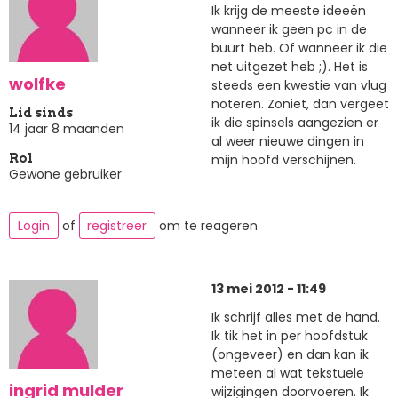
Ik krijg de meeste ideeën
wanneer ik geen pc in de
buurt heb. Of wanneer ik die
net uitgezet heb ;). Het is
wolfke
steeds een kwestie van vlug
noteren. Zoniet, dan vergeet
Lid sinds
ik die spinsels aangezien er
14 jaar 8 maanden
al weer nieuwe dingen in
mijn hoofd verschijnen.
Rol
Gewone gebruiker
Login
of
registreer
om te reageren
13 mei 2012 - 11:49
Ik schrijf alles met de hand.
Ik tik het in per hoofdstuk
(ongeveer) en dan kan ik
meteen al wat tekstuele
ingrid mulder
wijzigingen doorvoeren. Ik