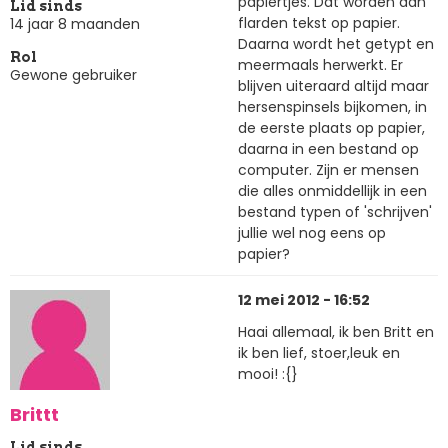
papiertjes. Dat worden dan
Lid sinds
flarden tekst op papier.
14 jaar 8 maanden
Daarna wordt het getypt en
Rol
meermaals herwerkt. Er
Gewone gebruiker
blijven uiteraard altijd maar
hersenspinsels bijkomen, in
de eerste plaats op papier,
daarna in een bestand op
computer. Zijn er mensen
die alles onmiddellijk in een
bestand typen of 'schrijven'
jullie wel nog eens op
papier?
12 mei 2012 - 16:52
Haai allemaal, ik ben Britt en
ik ben lief, stoer,leuk en
mooi! :{}
Brittt
Lid sinds