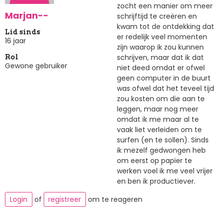
zocht een manier om meer
Marjan--
schrijftijd te creëren en
kwam tot de ontdekking dat
Lid sinds
er redelijk veel momenten
16 jaar
zijn waarop ik zou kunnen
schrijven, maar dat ik dat
Rol
Gewone gebruiker
niet deed omdat er ofwel
geen computer in de buurt
was ofwel dat het teveel tijd
zou kosten om die aan te
leggen, maar nog meer
omdat ik me maar al te
vaak liet verleiden om te
surfen (en te sollen). Sinds
ik mezelf gedwongen heb
om eerst op papier te
werken voel ik me veel vrijer
en ben ik productiever.
Login
of
registreer
om te reageren