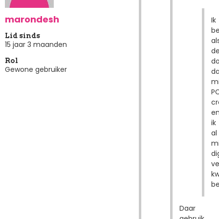
marondesh
Ik
b
Lid sinds
al
15 jaar 3 maanden
d
d
Rol
Gewone gebruiker
da
mi
P
cr
e
ik
al
mi
di
ve
kw
be
Daar
gebruik