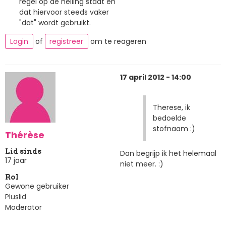
regel op de helling staat en
dat hiervoor steeds vaker
"dat" wordt gebruikt.
Login
of
registreer
om te reageren
17 april 2012 - 14:00
Therese, ik
bedoelde
stofnaam :)
Thérèse
Lid sinds
Dan begrijp ik het helemaal
17 jaar
niet meer. :)
Rol
Gewone gebruiker
Pluslid
Moderator