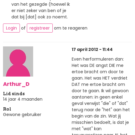
van het gezegde (hoewel ik
er niet zeker van ben of je
dat bij [dat] ook zo noemt.
Login
of
registreer
om te reageren
17 april 2012 - 11:44
Even herformuleren dan:
Het was DE angst DIE me
ertoe bracht om door te
gaan. Het was HET verdriet
Arthur_D
DAT me ertoe bracht om
door te gaan. Ik wil gewoon
Lid sinds
aantonen: in geen enkel
14 jaar 4 maanden
geval verwijst "die" of "dat"
terug naar de "het" aan het
Rol
Gewone gebruiker
begin van de zin. Wat jij
misschien bedoelt, is dat je
met "wat" kan
terugverwijzen naar AL het