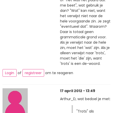
of "het was het paard dat
me beet", wat gebruik je
dan? "Wat" kan niet, want
het verwijst niet naar de
hele voorgaande zin. Je zegt
"eventueel dat". Waarom?
Daar is totaal geen
grammaticale grond voor.
Als je verwijst naar de hele
zin, moet het 'wat' zijn. Als je
alleen verwijst naar 'trots',
moet het 'die' zijn, want
'trots' is een de-woord.
Login
of
registreer
om te reageren
17 april 2012 - 13:49
Arthur_D, wat bedoel je met:
"Trots" als