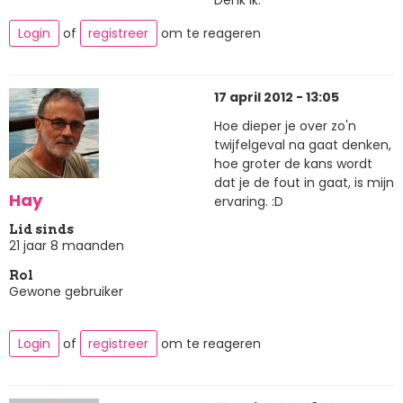
Denk ik.
Login
of
registreer
om te reageren
17 april 2012 - 13:05
Hoe dieper je over zo'n
twijfelgeval na gaat denken,
hoe groter de kans wordt
dat je de fout in gaat, is mijn
Hay
ervaring. :D
Lid sinds
21 jaar 8 maanden
Rol
Gewone gebruiker
Login
of
registreer
om te reageren