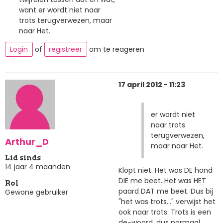
want er wordt niet naar
trots terugverwezen, maar
naar Het.
Login
of
registreer
om te reageren
17 april 2012 - 11:23
er wordt niet
naar trots
terugverwezen,
Arthur_D
maar naar Het.
Lid sinds
14 jaar 4 maanden
Klopt niet. Het was DE hond
DIE me beet. Het was HET
Rol
paard DAT me beet. Dus bij
Gewone gebruiker
"het was trots..." verwijst het
ook naar trots. Trots is een
de-woord, dus normaal