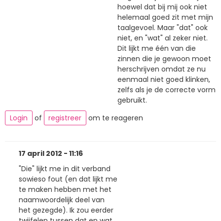
hoewel dat bij mij ook niet
helemaal goed zit met mijn
taalgevoel. Maar "dat" ook
niet, en "wat" al zeker niet.
Dit lijkt me één van die
zinnen die je gewoon moet
herschrijven omdat ze nu
eenmaal niet goed klinken,
zelfs als je de correcte vorm
gebruikt.
Login
of
registreer
om te reageren
17 april 2012 - 11:16
"Die" lijkt me in dit verband
sowieso fout (en dat lijkt me
te maken hebben met het
naamwoordelijk deel van
het gezegde). Ik zou eerder
twijfelen tussen dat en wat,