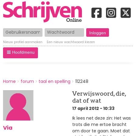
Gebruikersnaam
Wachtwoord
Nieuw profiel aanmaken
Een nieuw wachtwoord kiezen
Hoofdmenu
BREADCRUMBS
Home
forum
taal en spelling
112248
You
are
Verwijswoord, die,
here:
dat of wat
17 april 2012 - 10:33
Ik lees net deze zin: Het was
trots die me ertoe bracht
Via
om door te gaan. Moet dat