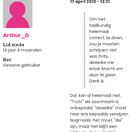
17 april 2012 - 13:21
Om het
taalkundig
helemaal
Arthur_D
correct te doen,
zou je moeten
Lid sinds
schrijven:
Het
14 jaar 4 maanden
was trots,
Rol
dewelke me
Gewone gebruiker
ertoe bracht om
door te gaan
.
Denk ik.
Dat kan al helemaal niet.
"Trots" als soortnaam is
onbepaald, "dewelke" moet
naar iets bepaalds verwijzen.
Nogmaals: het moet "die"
zijn, maar het blijft een