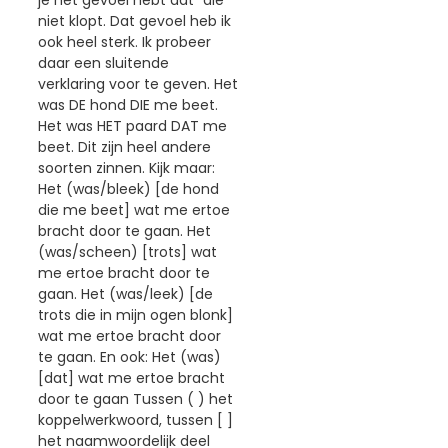
je het gevoel hebt dat "die"
niet klopt. Dat gevoel heb ik
ook heel sterk. Ik probeer
daar een sluitende
verklaring voor te geven. Het
was DE hond DIE me beet.
Het was HET paard DAT me
beet. Dit zijn heel andere
soorten zinnen. Kijk maar:
Het (was/bleek) [de hond
die me beet] wat me ertoe
bracht door te gaan. Het
(was/scheen) [trots] wat
me ertoe bracht door te
gaan. Het (was/leek) [de
trots die in mijn ogen blonk]
wat me ertoe bracht door
te gaan. En ook: Het (was)
[dat] wat me ertoe bracht
door te gaan Tussen ( ) het
koppelwerkwoord, tussen [ ]
het naamwoordelijk deel