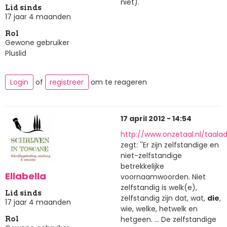
niet).
Lid sinds
17 jaar 4 maanden
Rol
Gewone gebruiker
Pluslid
Login
of
registreer
om te reageren
17 april 2012 - 14:54
http://www.onzetaal.nl/taala
zegt: ''Er zijn zelfstandige en
niet-zelfstandige
betrekkelijke
Ellabella
voornaamwoorden. Niet
zelfstandig is welk(e),
Lid sinds
zelfstandig zijn dat, wat,
die
,
17 jaar 4 maanden
wie, welke, hetwelk en
hetgeen. ... De zelfstandige
Rol