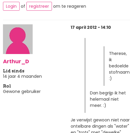
Login
of
registreer
om te reageren
17 april 2012 - 14:10
Therese,
ik
Arthur_D
bedoelde
Lid sinds
stofnaam
14 jaar 4 maanden
:)
Rol
Gewone gebruiker
Dan begrijp ik het
helemaal niet
meer. :)
Je verwijst gewoon niet naar
ontelbare dingen als "water"
en "trots" met "dewelke".