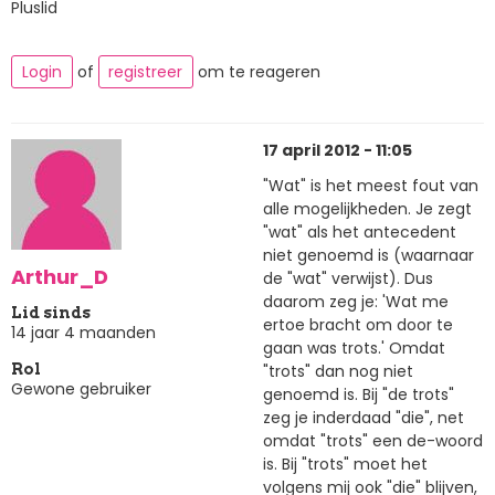
Pluslid
Login
of
registreer
om te reageren
17 april 2012 - 11:05
"Wat" is het meest fout van
alle mogelijkheden. Je zegt
"wat" als het antecedent
niet genoemd is (waarnaar
Arthur_D
de "wat" verwijst). Dus
daarom zeg je: 'Wat me
Lid sinds
ertoe bracht om door te
14 jaar 4 maanden
gaan was trots.' Omdat
"trots" dan nog niet
Rol
Gewone gebruiker
genoemd is. Bij "de trots"
zeg je inderdaad "die", net
omdat "trots" een de-woord
is. Bij "trots" moet het
volgens mij ook "die" blijven,