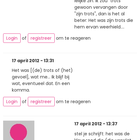
lelijke zin. Ik zou "trots"
gewoon vervangen door
"zijn trots", dan is het al
beter: Het was zijn trots die
hem ervan weerhield....
Login
of
registreer
om te reageren
17 april 2012 - 13:31
Het was [(de) trots of (het)
gevoel], wat me... Ik blijf bij
wat, eventueel dat. En een
komma.
Login
of
registreer
om te reageren
17 april 2012 - 13:37
stel je schrijft: het was de