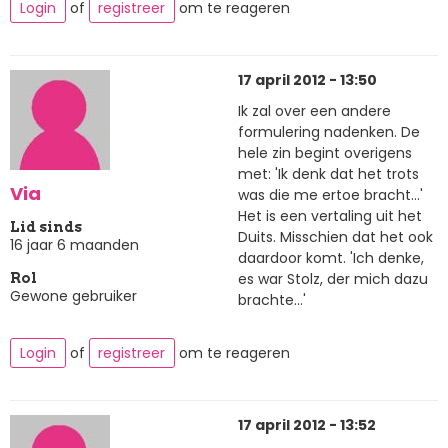
Login
of
registreer
om te reageren
17 april 2012 - 13:50
Ik zal over een andere
formulering nadenken. De
hele zin begint overigens
met: 'Ik denk dat het trots
Via
was die me ertoe bracht...'
Het is een vertaling uit het
Lid sinds
Duits. Misschien dat het ook
16 jaar 6 maanden
daardoor komt. 'Ich denke,
es war Stolz, der mich dazu
Rol
Gewone gebruiker
brachte...'
Login
of
registreer
om te reageren
17 april 2012 - 13:52