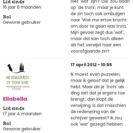
niet 'wat' zijn? 'Die' zou slaan
Lid sinds
16 jaar 6 maanden
op 'de trots', maar je kunt
de zin toch ook ombuigen
Rol
naar 'Wat me ertoe bracht
Gewone gebruiker
om door te gaan was trots.'
Mijn gevoel zegt dus 'wat',
maar dat kan toch alleen
als het verwijst naar een
voorafgaande zin?
17 april 2012 - 10:55
Ik moest even puzzelen,
maar ik geloof dat je gelijk
hebt. Maar als je 'trots' als
ding ziet dat je ergens toe
Ellabella
brengt...dan klopt de
verwijzing. Is dat misschien
Lid sinds
de redenering van de
17 jaar 4 maanden
schrijver geweest? Ik zou
ook 'wat' gezegd hebben.
Rol
Gewone gebruiker