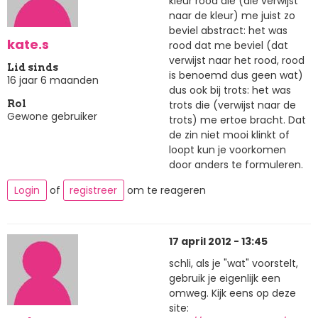
kleur rood die (die verwijst
naar de kleur) me juist zo
beviel abstract: het was
kate.s
rood dat me beviel (dat
verwijst naar het rood, rood
Lid sinds
is benoemd dus geen wat)
16 jaar 6 maanden
dus ook bij trots: het was
trots die (verwijst naar de
Rol
Gewone gebruiker
trots) me ertoe bracht. Dat
de zin niet mooi klinkt of
loopt kun je voorkomen
door anders te formuleren.
Login
of
registreer
om te reageren
17 april 2012 - 13:45
schli, als je "wat" voorstelt,
gebruik je eigenlijk een
omweg. Kijk eens op deze
site: