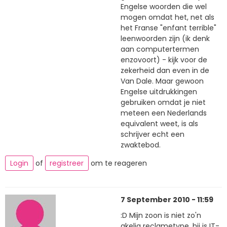
Engelse woorden die wel
mogen omdat het, net als
het Franse "enfant terrible"
leenwoorden zijn (ik denk
aan computertermen
enzovoort) - kijk voor de
zekerheid dan even in de
Van Dale. Maar gewoon
Engelse uitdrukkingen
gebruiken omdat je niet
meteen een Nederlands
equivalent weet, is als
schrijver echt een
zwaktebod.
Login
of
registreer
om te reageren
7 September 2010 - 11:59
:D Mijn zoon is niet zo'n
akelig reclametype. hij is IT-