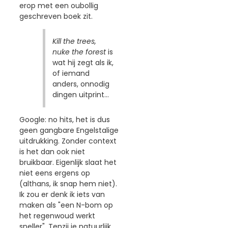
erop met een oubollig
geschreven boek zit.
Kill the trees,
nuke the forest
is
wat hij zegt als ik,
of iemand
anders, onnodig
dingen uitprint...
Google: no hits, het is dus
geen gangbare Engelstalige
uitdrukking. Zonder context
is het dan ook niet
bruikbaar. Eigenlijk slaat het
niet eens ergens op
(althans, ik snap hem niet).
Ik zou er denk ik iets van
maken als "een N-bom op
het regenwoud werkt
sneller". Tenzij je natuurlijk