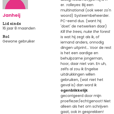
er. :rolleyes: Bij een
multinational (ook weer zo'n
Janheij
woord) Systeembeheerder.
PC-eend dus. (want hij
Lid sinds
'doet' de netwerken daar)
16 jaar 8 maanden
Kill the trees, nuke the forest
is wat hij zegt als ik, of
Rol
Gewone gebruiker
iemand anders, onnodig
dingen uitprint... Voor de rest
is het een aardige en
behulpzame jongeman,
hoor, daar niet van. En uh,
zelfs al zou ik Engelse
uitdrukkingen willen
gebruiken, (wat niet het
geval is) dan word ik
ogenblikkelijk
gecorrigeerd door mijn
proeflezer/echtgenoot! Niet
alleen als het om schrijven
gaat, ook in gesprekken!