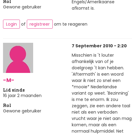
Engels/Amerikaanse
Rol
Gewone gebruiker
afkomst is.
Login
of
registreer
om te reageren
7 September 2010 - 2:20
Misschien is 't louter
afhankelijk van of je
doelgroep 't kan hebben.
'Aftermath' is een woord
-M-
waar ik niet zo snel een
*mooie* Nederlandse
Lid sinds
variant op weet. 'Bezinning'
16 jaar 2 maanden
is me te enorm. Ik zou
zeggen, zie een andere taal
Rol
Gewone gebruiker
niet als een verboden
vrucht waar je niet aan mag
komen, maar als een
normaal hulpmiddel. Net