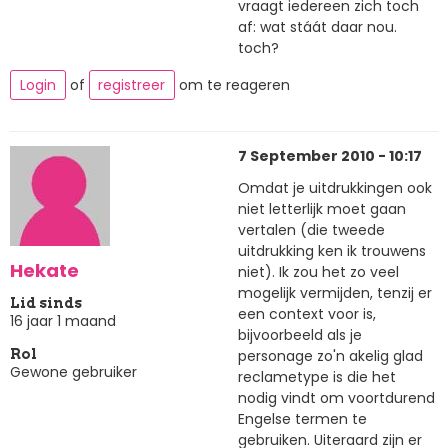
vraagt iedereen zich toch
af: wat stáát daar nou.
toch?
Login
of
registreer
om te reageren
7 September 2010 - 10:17
Omdat je uitdrukkingen ook
niet letterlijk moet gaan
vertalen (die tweede
uitdrukking ken ik trouwens
Hekate
niet). Ik zou het zo veel
mogelijk vermijden, tenzij er
Lid sinds
een context voor is,
16 jaar 1 maand
bijvoorbeeld als je
personage zo'n akelig glad
Rol
Gewone gebruiker
reclametype is die het
nodig vindt om voortdurend
Engelse termen te
gebruiken. Uiteraard zijn er