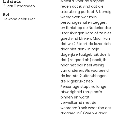
Meestal voor de simpele
Lid sinds
15 jaar 11 maanden
reden dat ik vind dat die
uitdrukking perfect & bondig
Rol
weergeven wat mijn
Gewone gebruiker
personages willen zeggen;
en ik niet op de Nederlandse
uitdrukkingen kom of ze niet
goed vind klinken. Maar: kan
dat wel? Stoort de lezer zich
daar niet aan? In mijn
dagelijkse taalgebruik doe ik
dat (zo goed als) nooit; ik
hoor het ook heel weinig
van anderen. Als voorbeeld:
de laatste 2 uitdrukkingen
die ik gebruikt heb.
Personage stapt na lange
afwezigheid terug café
binnen en wordt
verwelkomd met de
woorden: "Look what the cat
dragged in!" (Wie we daar