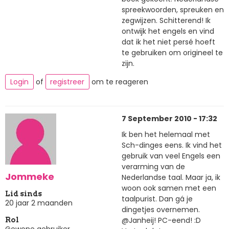
spreekwoorden, spreuken en
zegwijzen. Schitterend! Ik
ontwijk het engels en vind
dat ik het niet persé hoeft
te gebruiken om origineel te
zijn.
Login
of
registreer
om te reageren
7 September 2010 - 17:32
Ik ben het helemaal met
Sch-dinges eens. Ik vind het
gebruik van veel Engels een
verarming van de
Jommeke
Nederlandse taal. Maar ja, ik
woon ook samen met een
Lid sinds
taalpurist. Dan gá je
20 jaar 2 maanden
dingetjes overnemen.
@Janheij! PC-eend! :D
Rol
Gewone gebruiker