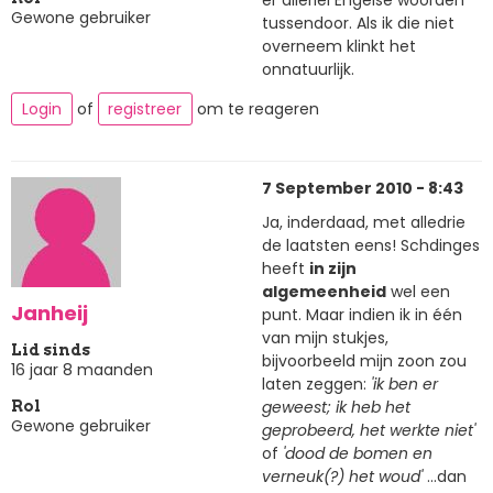
Gewone gebruiker
tussendoor. Als ik die niet
overneem klinkt het
onnatuurlijk.
Login
of
registreer
om te reageren
7 September 2010 - 8:43
Ja, inderdaad, met alledrie
de laatsten eens! Schdinges
heeft
in zijn
algemeenheid
wel een
Janheij
punt. Maar indien ik in één
van mijn stukjes,
Lid sinds
bijvoorbeeld mijn zoon zou
16 jaar 8 maanden
laten zeggen:
'ik ben er
geweest; ik heb het
Rol
Gewone gebruiker
geprobeerd, het werkte niet'
of
'dood de bomen en
verneuk(?) het woud'
...dan