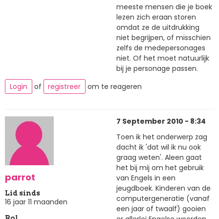
meeste mensen die je boek
lezen zich eraan storen
omdat ze de uitdrukking
niet begrijpen, of misschien
zelfs de medepersonages
niet. Of het moet natuurlijk
bij je personage passen.
Login
of
registreer
om te reageren
7 September 2010 - 8:34
Toen ik het onderwerp zag
dacht ik 'dat wil ik nu ook
graag weten'. Aleen gaat
het bij mij om het gebruik
parrot
van Engels in een
jeugdboek. Kinderen van de
Lid sinds
computergeneratie (vanaf
16 jaar 11 maanden
een jaar of twaalf) gooien
er allerlei Engelse woorden
Rol