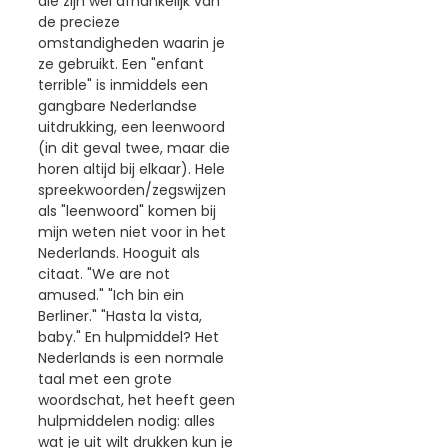
die zijn wel afhankelijk van
de precieze
omstandigheden waarin je
ze gebruikt. Een "enfant
terrible" is inmiddels een
gangbare Nederlandse
uitdrukking, een leenwoord
(in dit geval twee, maar die
horen altijd bij elkaar). Hele
spreekwoorden/zegswijzen
als "leenwoord" komen bij
mijn weten niet voor in het
Nederlands. Hooguit als
citaat. "We are not
amused." "Ich bin ein
Berliner." "Hasta la vista,
baby." En hulpmiddel? Het
Nederlands is een normale
taal met een grote
woordschat, het heeft geen
hulpmiddelen nodig: alles
wat je uit wilt drukken kun je