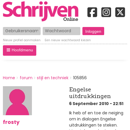
Gebruikersnaam
Wachtwoord
Nieuw profiel aanmaken
Een nieuw wachtwoord kiezen
Hoofdmenu
BREADCRUMBS
Home
forum
stijl en techniek
105856
You
are
Engelse
here:
uitdrukkingen
6 September 2010 - 22:51
Ik heb af en toe de neiging
om in dialogen Engelse
frosty
uitdrukkingen te steken.