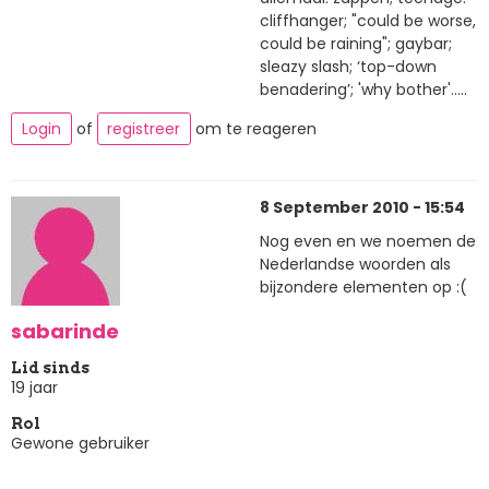
cliffhanger; "could be worse,
could be raining"; gaybar;
sleazy slash; ‘top-down
benadering’; 'why bother'.....
Login
of
registreer
om te reageren
8 September 2010 - 15:54
Nog even en we noemen de
Nederlandse woorden als
bijzondere elementen op :(
sabarinde
Lid sinds
19 jaar
Rol
Gewone gebruiker