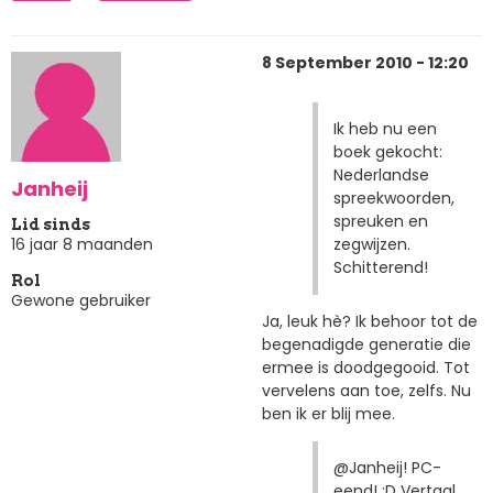
8 September 2010 - 12:20
Ik heb nu een
boek gekocht:
Nederlandse
Janheij
spreekwoorden,
spreuken en
Lid sinds
zegwijzen.
16 jaar 8 maanden
Schitterend!
Rol
Gewone gebruiker
Ja, leuk hè? Ik behoor tot de
begenadigde generatie die
ermee is doodgegooid. Tot
vervelens aan toe, zelfs. Nu
ben ik er blij mee.
@Janheij! PC-
eend! :D Vertaal