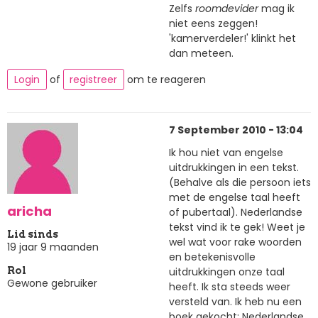
Zelfs
roomdevider
mag ik
niet eens zeggen!
'kamerverdeler!' klinkt het
dan meteen.
Login
of
registreer
om te reageren
7 September 2010 - 13:04
Ik hou niet van engelse
uitdrukkingen in een tekst.
(Behalve als die persoon iets
met de engelse taal heeft
aricha
of pubertaal). Nederlandse
tekst vind ik te gek! Weet je
Lid sinds
wel wat voor rake woorden
19 jaar 9 maanden
en betekenisvolle
uitdrukkingen onze taal
Rol
Gewone gebruiker
heeft. Ik sta steeds weer
versteld van. Ik heb nu een
boek gekocht: Nederlandse