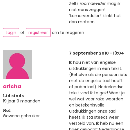
Zelfs
roomdevider
mag ik
niet eens zeggen!
'kamerverdeler!' klinkt het
dan meteen.
Login
of
registreer
om te reageren
7 September 2010 - 13:04
Ik hou niet van engelse
uitdrukkingen in een tekst.
(Behalve als die persoon iets
met de engelse taal heeft
aricha
of pubertaal). Nederlandse
tekst vind ik te gek! Weet je
Lid sinds
wel wat voor rake woorden
19 jaar 9 maanden
en betekenisvolle
uitdrukkingen onze taal
Rol
Gewone gebruiker
heeft. Ik sta steeds weer
versteld van. Ik heb nu een
boek gekocht: Nederlandse