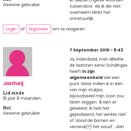
Gewone gebruiker
tussendoor. Als ik die niet
overneem klinkt het
onnatuurlijk.
Login
of
registreer
om te reageren
7 September 2010 - 8:43
Ja, inderdaad, met alledrie
de laatsten eens! Schdinges
heeft
in zijn
algemeenheid
wel een
Janheij
punt. Maar indien ik in één
van mijn stukjes,
Lid sinds
bijvoorbeeld mijn zoon zou
16 jaar 8 maanden
laten zeggen:
'ik ben er
geweest; ik heb het
Rol
Gewone gebruiker
geprobeerd, het werkte niet'
of
'dood de bomen en
verneuk(?) het woud'
...dan