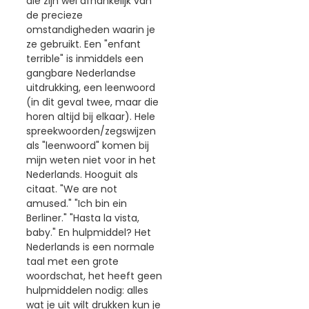
die zijn wel afhankelijk van
de precieze
omstandigheden waarin je
ze gebruikt. Een "enfant
terrible" is inmiddels een
gangbare Nederlandse
uitdrukking, een leenwoord
(in dit geval twee, maar die
horen altijd bij elkaar). Hele
spreekwoorden/zegswijzen
als "leenwoord" komen bij
mijn weten niet voor in het
Nederlands. Hooguit als
citaat. "We are not
amused." "Ich bin ein
Berliner." "Hasta la vista,
baby." En hulpmiddel? Het
Nederlands is een normale
taal met een grote
woordschat, het heeft geen
hulpmiddelen nodig: alles
wat je uit wilt drukken kun je