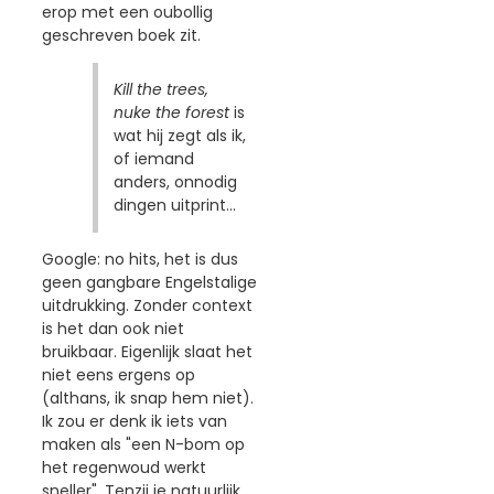
erop met een oubollig
geschreven boek zit.
Kill the trees,
nuke the forest
is
wat hij zegt als ik,
of iemand
anders, onnodig
dingen uitprint...
Google: no hits, het is dus
geen gangbare Engelstalige
uitdrukking. Zonder context
is het dan ook niet
bruikbaar. Eigenlijk slaat het
niet eens ergens op
(althans, ik snap hem niet).
Ik zou er denk ik iets van
maken als "een N-bom op
het regenwoud werkt
sneller". Tenzij je natuurlijk