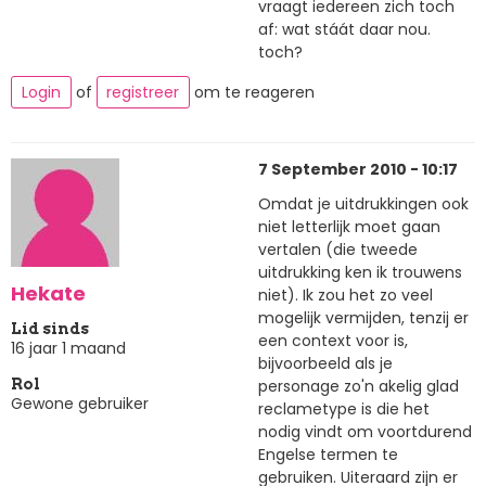
vraagt iedereen zich toch
af: wat stáát daar nou.
toch?
Login
of
registreer
om te reageren
7 September 2010 - 10:17
Omdat je uitdrukkingen ook
niet letterlijk moet gaan
vertalen (die tweede
uitdrukking ken ik trouwens
Hekate
niet). Ik zou het zo veel
mogelijk vermijden, tenzij er
Lid sinds
een context voor is,
16 jaar 1 maand
bijvoorbeeld als je
personage zo'n akelig glad
Rol
Gewone gebruiker
reclametype is die het
nodig vindt om voortdurend
Engelse termen te
gebruiken. Uiteraard zijn er