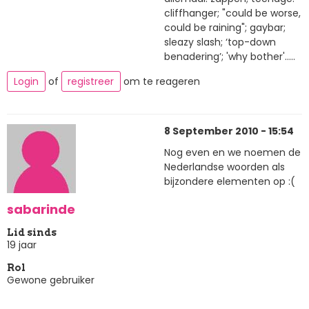
cliffhanger; "could be worse,
could be raining"; gaybar;
sleazy slash; ‘top-down
benadering’; 'why bother'.....
Login
of
registreer
om te reageren
8 September 2010 - 15:54
Nog even en we noemen de
Nederlandse woorden als
bijzondere elementen op :(
sabarinde
Lid sinds
19 jaar
Rol
Gewone gebruiker