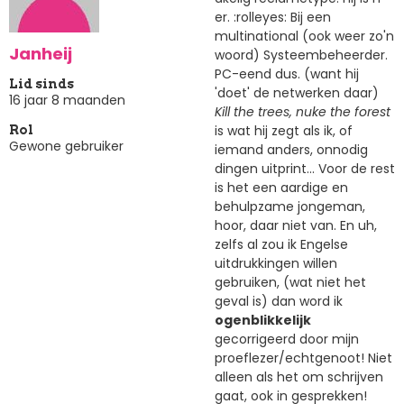
er. :rolleyes: Bij een
multinational (ook weer zo'n
Janheij
woord) Systeembeheerder.
PC-eend dus. (want hij
Lid sinds
'doet' de netwerken daar)
16 jaar 8 maanden
Kill the trees, nuke the forest
is wat hij zegt als ik, of
Rol
Gewone gebruiker
iemand anders, onnodig
dingen uitprint... Voor de rest
is het een aardige en
behulpzame jongeman,
hoor, daar niet van. En uh,
zelfs al zou ik Engelse
uitdrukkingen willen
gebruiken, (wat niet het
geval is) dan word ik
ogenblikkelijk
gecorrigeerd door mijn
proeflezer/echtgenoot! Niet
alleen als het om schrijven
gaat, ook in gesprekken!