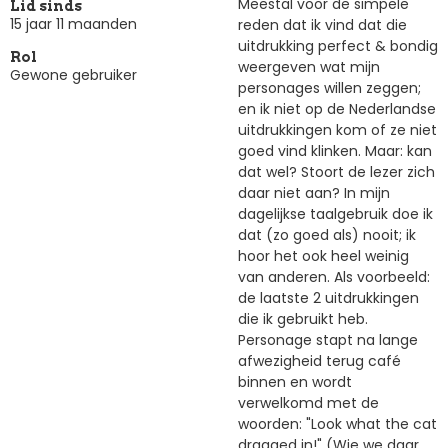
Meestal voor de simpele
Lid sinds
15 jaar 11 maanden
reden dat ik vind dat die
uitdrukking perfect & bondig
Rol
weergeven wat mijn
Gewone gebruiker
personages willen zeggen;
en ik niet op de Nederlandse
uitdrukkingen kom of ze niet
goed vind klinken. Maar: kan
dat wel? Stoort de lezer zich
daar niet aan? In mijn
dagelijkse taalgebruik doe ik
dat (zo goed als) nooit; ik
hoor het ook heel weinig
van anderen. Als voorbeeld:
de laatste 2 uitdrukkingen
die ik gebruikt heb.
Personage stapt na lange
afwezigheid terug café
binnen en wordt
verwelkomd met de
woorden: "Look what the cat
dragged in!" (Wie we daar