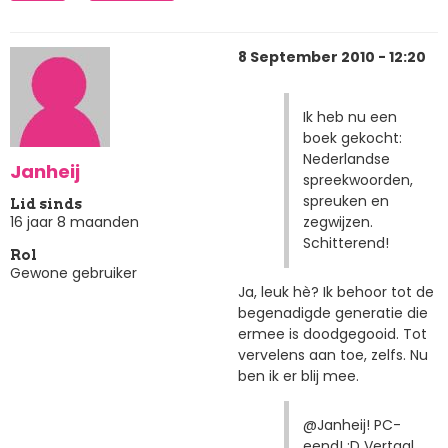
8 September 2010 - 12:20
Ik heb nu een
boek gekocht:
Nederlandse
Janheij
spreekwoorden,
spreuken en
Lid sinds
zegwijzen.
16 jaar 8 maanden
Schitterend!
Rol
Gewone gebruiker
Ja, leuk hè? Ik behoor tot de
begenadigde generatie die
ermee is doodgegooid. Tot
vervelens aan toe, zelfs. Nu
ben ik er blij mee.
@Janheij! PC-
eend! :D Vertaal