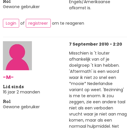
Engels/Amerikaanse
Rol
Gewone gebruiker
afkomst is.
Login
of
registreer
om te reageren
7 September 2010 - 2:20
Misschien is 't louter
afhankelijk van of je
doelgroep 't kan hebben.
'Aftermath' is een woord
-M-
waar ik niet zo snel een
*mooie* Nederlandse
Lid sinds
variant op weet. 'Bezinning'
16 jaar 2 maanden
is me te enorm. Ik zou
zeggen, zie een andere taal
Rol
Gewone gebruiker
niet als een verboden
vrucht waar je niet aan mag
komen, maar als een
normaal hulpmiddel. Net