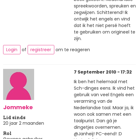
spreekwoorden, spreuken en
zegwijzen. Schitterend! Ik
ontwijk het engels en vind
dat ik het niet persé hoeft
te gebruiken om origineel te
zijn.
Login
of
registreer
om te reageren
7 September 2010 - 17:32
Ik ben het helemaal met
Sch-dinges eens. Ik vind het
gebruik van veel Engels een
verarming van de
Jommeke
Nederlandse taal. Maar ja, ik
woon ook samen met een
Lid sinds
taalpurist. Dan gá je
20 jaar 2 maanden
dingetjes overnemen.
@Janheij! PC-eend! :D
Rol
Gewone gebruiker