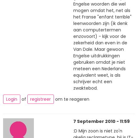
Engelse woorden die wel
mogen omdat het, net als
het Franse "enfant terrible"
leenwoorden zijn (ik denk
aan computertermen
enzovoort) - kijk voor de
zekerheid dan even in de
Van Dale. Maar gewoon
Engelse uitdrukkingen
gebruiken omdat je niet
meteen een Nederlands
equivalent weet, is als
schrijver echt een
zwaktebod.
Login
of
registreer
om te reageren
7 September 2010 - 11:59
:D Mijn zoon is niet zo'n
akelig reclametype. hij is IT-