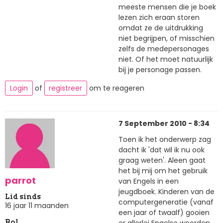
meeste mensen die je boek
lezen zich eraan storen
omdat ze de uitdrukking
niet begrijpen, of misschien
zelfs de medepersonages
niet. Of het moet natuurlijk
bij je personage passen.
Login
of
registreer
om te reageren
7 September 2010 - 8:34
Toen ik het onderwerp zag
dacht ik 'dat wil ik nu ook
graag weten'. Aleen gaat
het bij mij om het gebruik
parrot
van Engels in een
jeugdboek. Kinderen van de
Lid sinds
computergeneratie (vanaf
16 jaar 11 maanden
een jaar of twaalf) gooien
er allerlei Engelse woorden
Rol