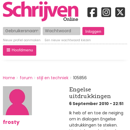
Gebruikersnaam
Wachtwoord
Nieuw profiel aanmaken
Een nieuw wachtwoord kiezen
Hoofdmenu
BREADCRUMBS
Home
forum
stijl en techniek
105856
You
are
Engelse
here:
uitdrukkingen
6 September 2010 - 22:51
Ik heb af en toe de neiging
om in dialogen Engelse
frosty
uitdrukkingen te steken.