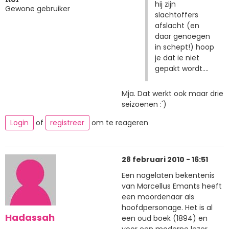
hij zijn
Gewone gebruiker
slachtoffers
afslacht (en
daar genoegen
in schept!) hoop
je dat ie niet
gepakt wordt....
Mja. Dat werkt ook maar drie
seizoenen :')
Login
of
registreer
om te reageren
28 februari 2010 - 16:51
Een nagelaten bekentenis
van Marcellus Emants heeft
een moordenaar als
hoofdpersonage. Het is al
Hadassah
een oud boek (1894) en