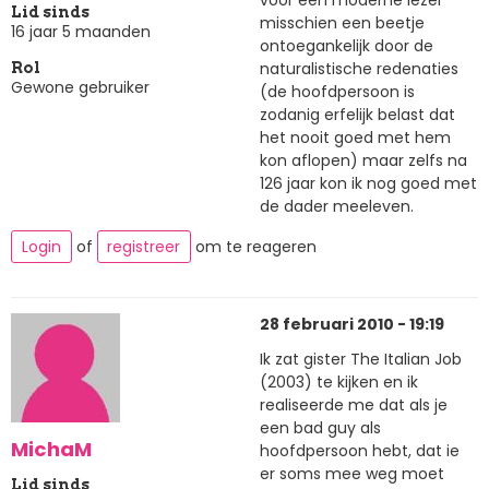
voor een moderne lezer
Lid sinds
misschien een beetje
16 jaar 5 maanden
ontoegankelijk door de
naturalistische redenaties
Rol
Gewone gebruiker
(de hoofdpersoon is
zodanig erfelijk belast dat
het nooit goed met hem
kon aflopen) maar zelfs na
126 jaar kon ik nog goed met
de dader meeleven.
Login
of
registreer
om te reageren
28 februari 2010 - 19:19
Ik zat gister The Italian Job
(2003) te kijken en ik
realiseerde me dat als je
een bad guy als
MichaM
hoofdpersoon hebt, dat ie
er soms mee weg moet
Lid sinds