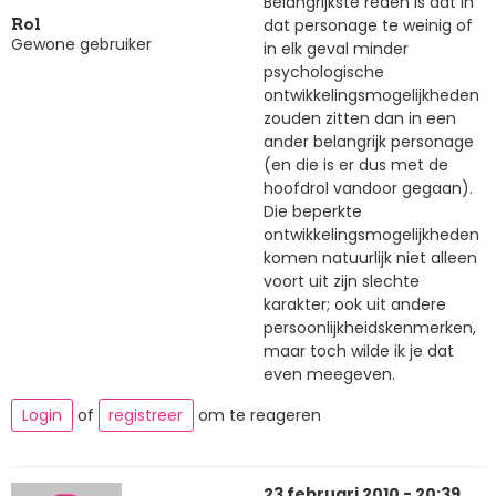
Belangrijkste reden is dat in
dat personage te weinig of
Rol
Gewone gebruiker
in elk geval minder
psychologische
ontwikkelingsmogelijkheden
zouden zitten dan in een
ander belangrijk personage
(en die is er dus met de
hoofdrol vandoor gegaan).
Die beperkte
ontwikkelingsmogelijkheden
komen natuurlijk niet alleen
voort uit zijn slechte
karakter; ook uit andere
persoonlijkheidskenmerken,
maar toch wilde ik je dat
even meegeven.
Login
of
registreer
om te reageren
23 februari 2010 - 20:39