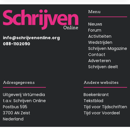
Afbeelding
Menu
Nieuws
Forum
Activiteiten
info@schrijvenonline.org
Wedstrijden
088-1102090
Schrijven Magazine
Contact
Adverteren
Schrijven deelt
Adresgegevens
Andere websites
Uitgeverij Virtùmedia
Boekenkrant
t.a.v. Schrijven Online
Tekstblad
Postbus 595
Tijd voor Tijdschriften
3700 AN Zeist
Tijd voor Voordeel
Nederland