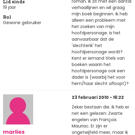
roman. Ik zit met een aantal
Lid sinds
19 jaar
verhaallijnen en wil graag
mijn boek beginnen. Ik heb
Rol
alleen een probleem met
Gewone gebruiker
het zoeken van mijn
hoofdpersonage. Is het
aanvaarbaar dat de
'slechterik' het
hoofdpersonage wordt?
Kent er iemand titels van
boeken waarin het
hoofdpersonage ook een
dader is (waarbij het voor
hem/haar slecht afloopt)?
23 februari 2010 - 16:22
Zeker bestaan die. Ik heb er
net een gelezen: Zwarte
engelen van François
Mauriac. Er zijn er
marlies
ongetwijfeld meer, maar ik