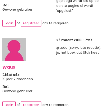
gepleegd wordt die op de
eerste pagina al wordt
Rol
Gewone gebruiker
'opgelost.'
Login
of
registreer
om te reageren
28 maart 2010 - 7:27
@Ludo (sorry, late reactie),
ja, het boek dat Stuk heet.
Waus
Lid sinds
19 jaar 7 maanden
Rol
Gewone gebruiker
Login
of
registreer
om te reageren