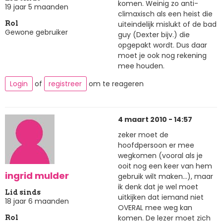
komen. Weinig zo anti-
19 jaar 5 maanden
climaxisch als een heist die
uiteindelijk mislukt of de bad
Rol
Gewone gebruiker
guy (Dexter bijv.) die
opgepakt wordt. Dus daar
moet je ook nog rekening
mee houden.
Login
of
registreer
om te reageren
4 maart 2010 - 14:57
zeker moet de
hoofdpersoon er mee
wegkomen (vooral als je
ooit nog een keer van hem
ingrid mulder
gebruik wilt maken...), maar
ik denk dat je wel moet
Lid sinds
uitkijken dat iemand niet
18 jaar 6 maanden
OVERAL mee weg kan
komen. De lezer moet zich
Rol