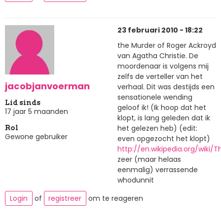
23 februari 2010 - 18:22
the Murder of Roger Ackroyd
van Agatha Christie. De
moordenaar is volgens mij
zelfs de verteller van het
jacobjanvoerman
verhaal. Dit was destijds een
sensationele wending
Lid sinds
geloof ik! (Ik hoop dat het
17 jaar 5 maanden
klopt, is lang geleden dat ik
het gelezen heb) (edit:
Rol
Gewone gebruiker
even opgezocht het klopt)
http://en.wikipedia.org/wiki
zeer (maar helaas
eenmalig) verrassende
whodunnit
Login
of
registreer
om te reageren