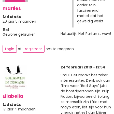
dader zo'n
marlies
fascinerend
motief dat het
Lid sinds
geweldig werkt.
20 jaar 5 maanden
Rol
Natuurlijk, Het Parfum... wow!
Gewone gebruiker
Login
of
registreer
om te reageren
24 februari 2010 - 13:54
Smul. Het maakt het zeker
interessanter. Denk ook aan
films waar "Bad Guys" juist
de hoofdpersonen zijn. Pulp
Ellabella
Fiction, bijvoorbeeld. Zolang
ze menselijk zijn (friet met
Lid sinds
mayo eten, lief zijn voor hun
17 jaar 4 maanden
vriendinnetjes) dan blijven