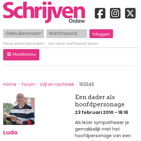
Gebruikersnaam
Wachtwoord
Nieuw profiel aanmaken
Een nieuw wachtwoord kiezen
Hoofdmenu
BREADCRUMBS
Home
forum
stijl en techniek
103345
You
are
Een dader als
here:
hoofdpersonage
23 februari 2010 - 16:16
Als lezer sympathiseer je
gemakkelijk met het
Ludo
hoofdpersonage van een