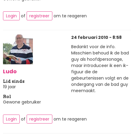
Login
of
registreer
om te reageren
24 februari 2010 - 8:58
Bedankt voor de info.
Misschien behoud ik de bad
guy als hoofdpersonage,
maar introduceer ik een ik-
Ludo
figuur die de
gebeurtenissen volgt en de
Lid sinds
ondergang van de bad guy
19 jaar
meemaakt.
Rol
Gewone gebruiker
Login
of
registreer
om te reageren