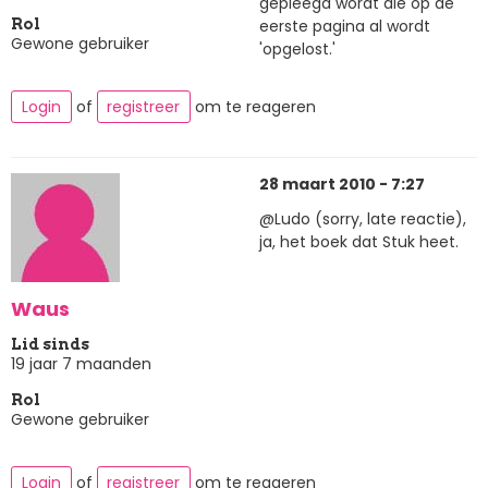
gepleegd wordt die op de
eerste pagina al wordt
Rol
Gewone gebruiker
'opgelost.'
Login
of
registreer
om te reageren
28 maart 2010 - 7:27
@Ludo (sorry, late reactie),
ja, het boek dat Stuk heet.
Waus
Lid sinds
19 jaar 7 maanden
Rol
Gewone gebruiker
Login
of
registreer
om te reageren