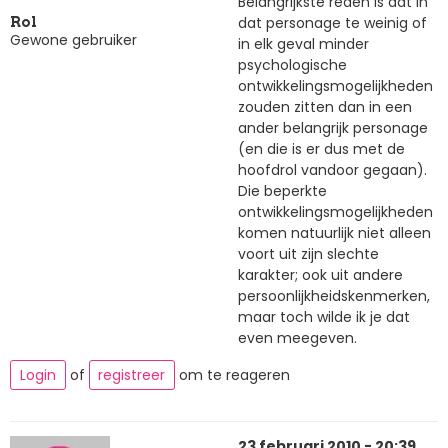
Belangrijkste reden is dat in
dat personage te weinig of
Rol
Gewone gebruiker
in elk geval minder
psychologische
ontwikkelingsmogelijkheden
zouden zitten dan in een
ander belangrijk personage
(en die is er dus met de
hoofdrol vandoor gegaan).
Die beperkte
ontwikkelingsmogelijkheden
komen natuurlijk niet alleen
voort uit zijn slechte
karakter; ook uit andere
persoonlijkheidskenmerken,
maar toch wilde ik je dat
even meegeven.
Login
of
registreer
om te reageren
23 februari 2010 - 20:39