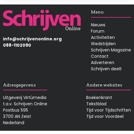
Afbeelding
Menu
Nieuws
Forum
Activiteiten
info@schrijvenonline.org
Wedstrijden
088-1102090
Schrijven Magazine
Contact
Adverteren
Schrijven deelt
Adresgegevens
Andere websites
Uitgeverij Virtùmedia
Boekenkrant
t.a.v. Schrijven Online
Tekstblad
Postbus 595
Tijd voor Tijdschriften
3700 AN Zeist
Tijd voor Voordeel
Nederland