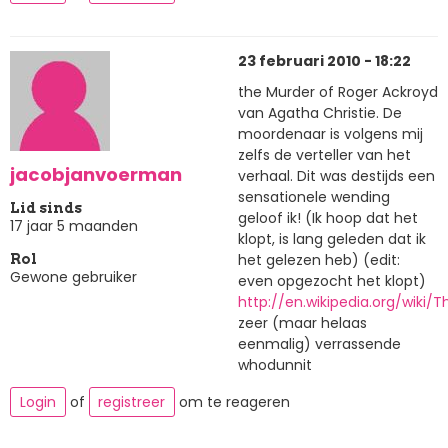
23 februari 2010 - 18:22
the Murder of Roger Ackroyd
van Agatha Christie. De
moordenaar is volgens mij
zelfs de verteller van het
jacobjanvoerman
verhaal. Dit was destijds een
sensationele wending
Lid sinds
geloof ik! (Ik hoop dat het
17 jaar 5 maanden
klopt, is lang geleden dat ik
het gelezen heb) (edit:
Rol
Gewone gebruiker
even opgezocht het klopt)
http://en.wikipedia.org/wiki
zeer (maar helaas
eenmalig) verrassende
whodunnit
Login
of
registreer
om te reageren