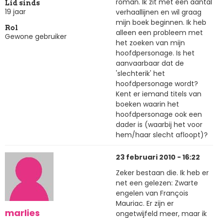
roman. Ik zit met een aantal
Lid sinds
19 jaar
verhaallijnen en wil graag
mijn boek beginnen. Ik heb
Rol
alleen een probleem met
Gewone gebruiker
het zoeken van mijn
hoofdpersonage. Is het
aanvaarbaar dat de
'slechterik' het
hoofdpersonage wordt?
Kent er iemand titels van
boeken waarin het
hoofdpersonage ook een
dader is (waarbij het voor
hem/haar slecht afloopt)?
23 februari 2010 - 16:22
Zeker bestaan die. Ik heb er
net een gelezen: Zwarte
engelen van François
Mauriac. Er zijn er
marlies
ongetwijfeld meer, maar ik