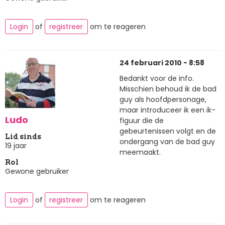
Login
of
registreer
om te reageren
24 februari 2010 - 8:58
Bedankt voor de info.
Misschien behoud ik de bad
guy als hoofdpersonage,
maar introduceer ik een ik-
Ludo
figuur die de
gebeurtenissen volgt en de
Lid sinds
ondergang van de bad guy
19 jaar
meemaakt.
Rol
Gewone gebruiker
Login
of
registreer
om te reageren