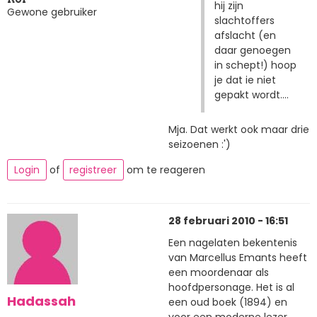
hij zijn
Gewone gebruiker
slachtoffers
afslacht (en
daar genoegen
in schept!) hoop
je dat ie niet
gepakt wordt....
Mja. Dat werkt ook maar drie
seizoenen :')
Login
of
registreer
om te reageren
28 februari 2010 - 16:51
Een nagelaten bekentenis
van Marcellus Emants heeft
een moordenaar als
hoofdpersonage. Het is al
Hadassah
een oud boek (1894) en