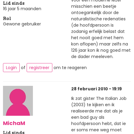
voor een moderne lezer
Lid sinds
misschien een beetje
16 jaar 5 maanden
ontoegankelijk door de
naturalistische redenaties
Rol
Gewone gebruiker
(de hoofdpersoon is
zodanig erfelijk belast dat
het nooit goed met hem
kon aflopen) maar zelfs na
126 jaar kon ik nog goed met
de dader meeleven.
Login
of
registreer
om te reageren
28 februari 2010 - 19:19
Ik zat gister The Italian Job
(2003) te kijken en ik
realiseerde me dat als je
een bad guy als
MichaM
hoofdpersoon hebt, dat ie
er soms mee weg moet
Lid sinds