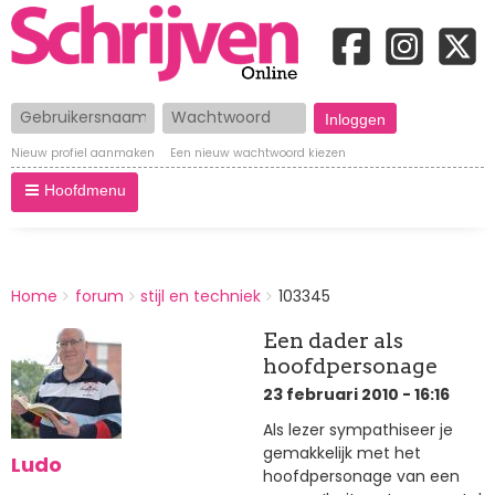
Gebruikersnaam
Wachtwoord
Nieuw profiel aanmaken
Een nieuw wachtwoord kiezen
Hoofdmenu
BREADCRUMBS
Home
forum
stijl en techniek
103345
You
are
Een dader als
here:
hoofdpersonage
23 februari 2010 - 16:16
Als lezer sympathiseer je
gemakkelijk met het
Ludo
hoofdpersonage van een