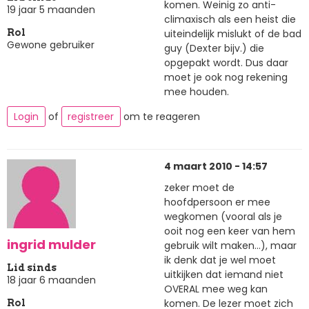
komen. Weinig zo anti-
19 jaar 5 maanden
climaxisch als een heist die
uiteindelijk mislukt of de bad
Rol
Gewone gebruiker
guy (Dexter bijv.) die
opgepakt wordt. Dus daar
moet je ook nog rekening
mee houden.
Login
of
registreer
om te reageren
4 maart 2010 - 14:57
zeker moet de
hoofdpersoon er mee
wegkomen (vooral als je
ooit nog een keer van hem
ingrid mulder
gebruik wilt maken...), maar
ik denk dat je wel moet
Lid sinds
uitkijken dat iemand niet
18 jaar 6 maanden
OVERAL mee weg kan
komen. De lezer moet zich
Rol