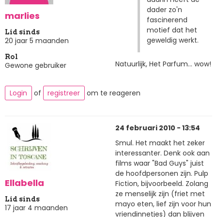
dader zo'n
marlies
fascinerend
motief dat het
Lid sinds
geweldig werkt.
20 jaar 5 maanden
Rol
Natuurlijk, Het Parfum... wow!
Gewone gebruiker
Login
of
registreer
om te reageren
24 februari 2010 - 13:54
Smul. Het maakt het zeker
interessanter. Denk ook aan
films waar "Bad Guys" juist
de hoofdpersonen zijn. Pulp
Ellabella
Fiction, bijvoorbeeld. Zolang
ze menselijk zijn (friet met
Lid sinds
mayo eten, lief zijn voor hun
17 jaar 4 maanden
vriendinnetjes) dan blijven