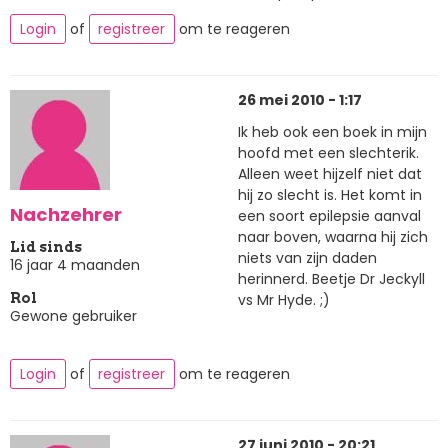
Login
of
registreer
om te reageren
26 mei 2010 - 1:17
Ik heb ook een boek in mijn
hoofd met een slechterik.
Alleen weet hijzelf niet dat
hij zo slecht is. Het komt in
Nachzehrer
een soort epilepsie aanval
naar boven, waarna hij zich
Lid sinds
niets van zijn daden
16 jaar 4 maanden
herinnerd. Beetje Dr Jeckyll
vs Mr Hyde. ;)
Rol
Gewone gebruiker
Login
of
registreer
om te reageren
27 juni 2010 - 20:21