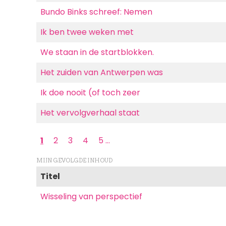
Bundo Binks schreef: Nemen
Ik ben twee weken met
We staan in de startblokken.
Het zuiden van Antwerpen was
Ik doe nooit (of toch zeer
Het vervolgverhaal staat
Paginering
Huidige
1
Page
2
Page
3
Page
4
Page
5
…
pagina
MIJN GEVOLGDE INHOUD
Titel
Wisseling van perspectief