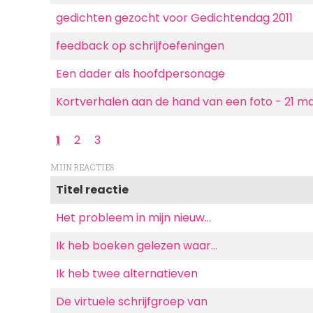
gedichten gezocht voor Gedichtendag 2011
feedback op schrijfoefeningen
Een dader als hoofdpersonage
Kortverhalen aan de hand van een foto - 21 ma
Paginering
Huidige
1
Page
2
Page
3
pagina
MIJN REACTIES
Titel reactie
Het probleem in mijn nieuw…
Ik heb boeken gelezen waar…
Ik heb twee alternatieven
De virtuele schrijfgroep van