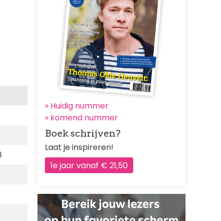
» Huidig nummer
»
komend nummer
Boek schrijven?
Laat je inspireren!
8
1e jaar vanaf € 21,50
5