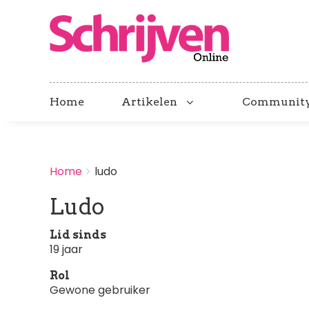
Home
Artikelen
Communit
BREADCRUMBS
Home
ludo
You
are
Ludo
here:
Lid sinds
19 jaar
Rol
Gewone gebruiker