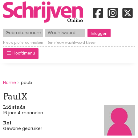
Gebruikersnaam
Wachtwoord
Nieuw profiel aanmaken
Een nieuw wachtwoord kiezen
Hoofdmenu
BREADCRUMBS
Home
paulx
You
are
PaulX
here:
Lid sinds
16 jaar 4 maanden
Rol
Gewone gebruiker