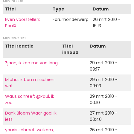
MIJN INHOUD
Titel
Type
Datum
Even voorstellen:
Forumonderwerp
26 mrt 2010 -
PaulX
16:13
MIJN REACTIES
Titel reactie
Titel
Datum
inhoud
Zjaan, ik kan me van lang
29 mrt 2010 -
09:17
Micha, ik ben misschien
29 mrt 2010 -
wat
09:03
Waus schreef: @Paul, ik
29 mrt 2010 -
zou
00:10
Dank Bloem Waar gooi ik
27 mrt 2010 -
iets
00:40
youris schreef: welkom,
26 mrt 2010 -