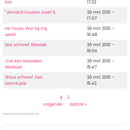
kan
17:22
"Jemand musste Josef K.
26 mrt 2010 -
17:07
He Youris, Wat bij mij
26 mrt 2010 -
werkt
16:48
Mar schreef: Klassiek
26 mrt 2010 -
16:04
Ook een klassieker:
26 mrt 2010 -
Misdaad
15:47
Waus schreef: Een
26 mrt 2010 -
aantal jaar
15:42
Paginering
Huidige
1
Page
2
pagina
Volgende
volgende ›
Laatste
laatste »
pagina
pagina
MIJN GEVOLGDE INHOUD