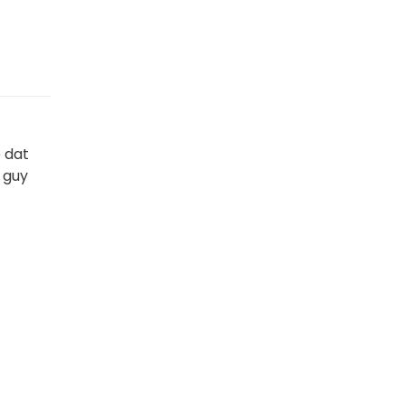
e dat
 guy