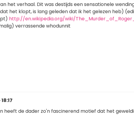
 van het verhaal. Dit was destijds een sensationele wendin
 dat het klopt, is lang geleden dat ik het gelezen heb) (ed
opt)
http://en.wikipedia.org/wiki/The_Murder_of_Roger
malig) verrassende whodunnit
 18:17
in heeft de dader zo'n fascinerend motief dat het geweld