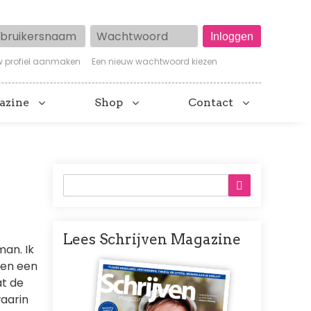
ruikersnaam
Wachtwoord
w profiel aanmaken
Een nieuw wachtwoord kiezen
azine
Shop
Contact
Lees Schrijven Magazine
an. Ik
Afbeelding
een een
at de
waarin