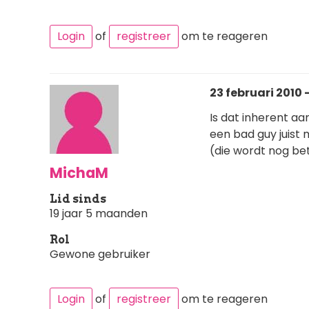
Login
of
registreer
om te reageren
23 februari 2010 
Is dat inherent aa
een bad guy juist
(die wordt nog bet
MichaM
Lid sinds
19 jaar 5 maanden
Rol
Gewone gebruiker
Login
of
registreer
om te reageren