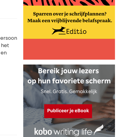
dpersoon
t het
 en