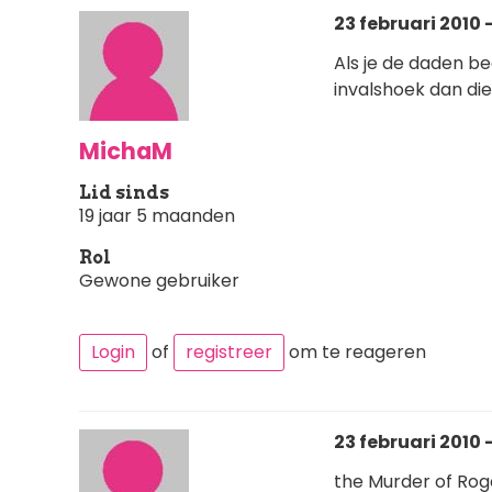
23 februari 2010 -
Als je de daden beg
invalshoek dan die
MichaM
Lid sinds
19 jaar 5 maanden
Rol
Gewone gebruiker
Login
of
registreer
om te reageren
23 februari 2010 -
the Murder of Rog