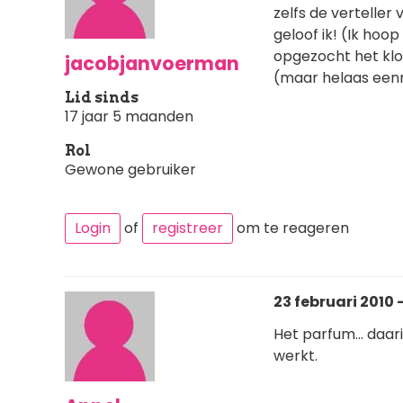
zelfs de verteller
geloof ik! (Ik hoop
opgezocht het kl
jacobjanvoerman
(maar helaas een
Lid sinds
17 jaar 5 maanden
Rol
Gewone gebruiker
Login
of
registreer
om te reageren
23 februari 2010 -
Het parfum... daar
werkt.