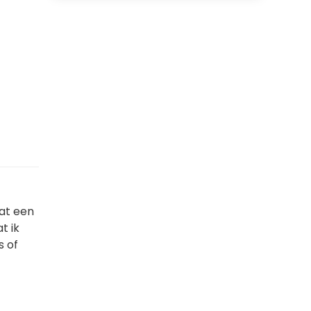
at een
t ik
s of