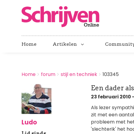
Home
Artikelen
Communit
BREADCRUMBS
Home
forum
stijl en techniek
103345
You
are
Een dader al
here:
23 februari 2010 -
Als lezer sympath
zit met een aantal
Ludo
probleem met het 
'slechterik' het 
Lid sinds