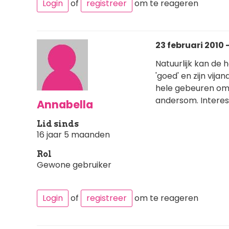
Login
of
registreer
om te reageren
23 februari 2010 -
Natuurlijk kan de 
'goed' en zijn vija
hele gebeuren om, 
andersom. Interes
Annabella
Lid sinds
16 jaar 5 maanden
Rol
Gewone gebruiker
Login
of
registreer
om te reageren