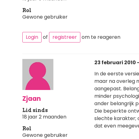
Rol
Gewone gebruiker
Login
of
registreer
om te reageren
23 februari 2010 
In de eerste vers
maar na overleg m
aangepast. Belangr
minder psychologi
Zjaan
ander belangrijk 
Lid sinds
Die beperkte ontwi
18 jaar 2 maanden
slechte karakter; 
dat even meegeve
Rol
Gewone gebruiker