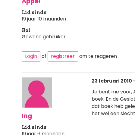
Appel
Lid sinds
19 jaar 10 maanden
Rol
Gewone gebruiker
Login
of
registreer
om te reageren
23 februari 2010 -
Je bent me voor, 
boek. En de Geslo
dat boek heb gelez
het wel een slecht
Ing
Lid sinds
19 jaar 6 maanden