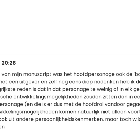
- 20:28
ie van mijn manuscript was het hoofdpersonage ook de 'ba
et een uitgever en zelf nog eens diep nadenken heb ik da
ijkste reden is dat in dat personage te weinig of in elk ge
sche ontwikkelingsmogelijkheden zouden zitten dan in e
personage (en die is er dus met de hoofdrol vandoor gega
kkelingsmogelijkheden komen natuurlijk niet alleen voort 
ook uit andere persoonlijkheidskenmerken, maar toch wild
n.