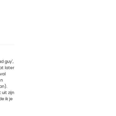
d guy',
t later
val
en
an).
uit zijn
e ik je