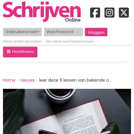
Gebruikersnaam
Wachtwoord
Nieuw profiel aanmaken
Een nieuw wachtwoord kiezen
Hoofdmenu
BREADCRUMBS
Home
nieuws
leer deze 9 lessen van bekende o...
You
are
Afbeelding
here: