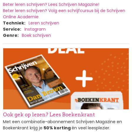
Beter leren schrijven? Lees Schrijven Magazine!
Beter leren schrijven? Volg een schrijfcursus bij de Schrijven
Online Academie
Techniek
Leren schrijven
Service
Instagram
Genre
Boek schrijven
Afbeelding
Ook gek op lezen? Lees Boekenkrant
Met een combinatie-abonnement Schrijven Magazine en
Boekenkrant krijg je
50% korting
én veel leesplezier.