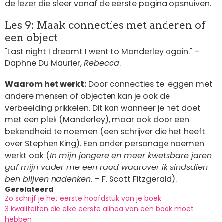
de lezer die sfeer vanaf de eerste pagina opsnuiven.
Les 9: Maak connecties met anderen of
een object
"Last night I dreamt I went to Manderley again." –
Daphne Du Maurier,
Rebecca
.
Waarom het werkt:
Door connecties te leggen met
andere mensen of objecten kan je ook de
verbeelding prikkelen. Dit kan wanneer je het doet
met een plek (Manderley), maar ook door een
bekendheid te noemen (een schrijver die het heeft
over Stephen King). Een ander personage noemen
werkt ook (
In mijn jongere en meer kwetsbare jaren
gaf mijn vader me een raad waarover ik sindsdien
ben blijven nadenken.
– F. Scott Fitzgerald).
Gerelateerd
Zo schrijf je het eerste hoofdstuk van je boek
3 kwaliteiten die elke eerste alinea van een boek moet
hebben