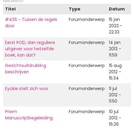
MIJN INHOUD
Titel
Type
Datum
#436 - Tussen de regels
Forumonderwerp
15 jan
door
2023 -
22:33
Eerst POD, dan reguliere
Forumonderwerp
14 jan
uitgever voor hetzelfde
2013 -
boek, kan dat?
11:59
Gezichtsuitdrukking
Forumonderwerp
15 aug
beschrijven
2012 -
15:34
Eyckie stelt zich voor
Forumonderwerp
11 jul
2012 -
11:50
Priem
Forumonderwerp
10 jul
Manuscriptbegeleiding
2012 -
16:26