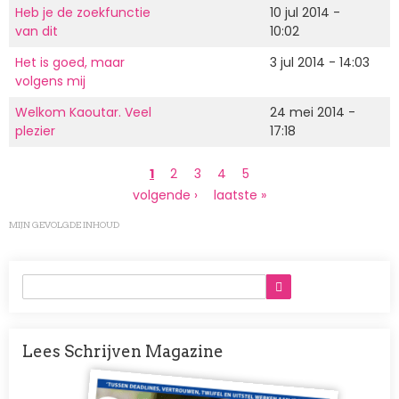
Heb je de zoekfunctie
10 jul 2014 -
van dit
10:02
Het is goed, maar
3 jul 2014 - 14:03
volgens mij
Welkom Kaoutar. Veel
24 mei 2014 -
plezier
17:18
Paginering
Huidige
1
Page
2
Page
3
Page
4
Page
5
pagina
Volgende
volgende ›
Laatste
laatste »
pagina
pagina
MIJN GEVOLGDE INHOUD
Lees Schrijven Magazine
Afbeelding