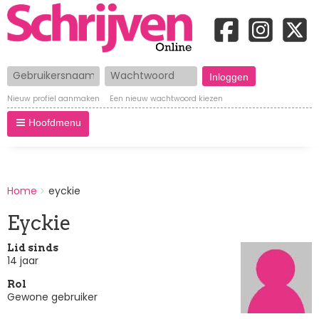
Gebruikersnaam
Wachtwoord
Nieuw profiel aanmaken
Een nieuw wachtwoord kiezen
Hoofdmenu
BREADCRUMBS
Home
eyckie
You
are
Eyckie
here:
Lid sinds
14 jaar
Rol
Gewone gebruiker