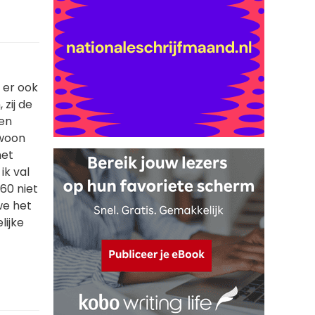
b er ook
zij de
ven
ewoon
het
ik val
60 niet
we het
lijke