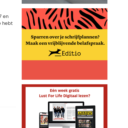
7 en
e hebt