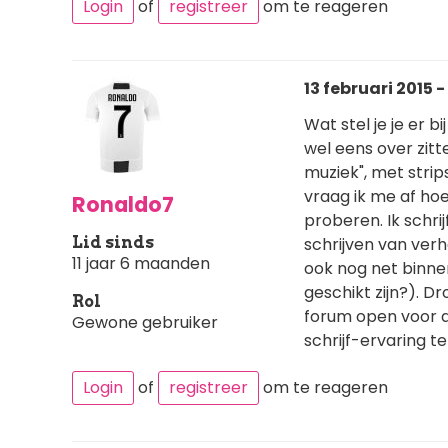
Login
of
registreer
om te reageren
13 februari 2015 -
Wat stel je je er b
wel eens over zitt
muziek", met strips
vraag ik me af ho
Ronaldo7
proberen. Ik schrij
Lid sinds
schrijven van verha
11 jaar 6 maanden
ook nog net binne
geschikt zijn?). D
Rol
forum open voor a
Gewone gebruiker
schrijf-ervaring te
Login
of
registreer
om te reageren