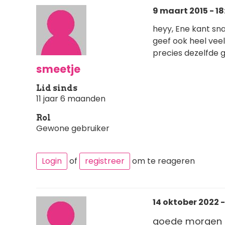
9 maart 2015 - 18
heyy, Ene kant sna
geef ook heel vee
precies dezelfde g
smeetje
Lid sinds
11 jaar 6 maanden
Rol
Gewone gebruiker
Login
of
registreer
om te reageren
14 oktober 2022 -
goede morgen