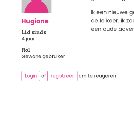
ik een nieuwe ge
Hugiane
de 1e keer. ik z
een oude advert
Lid sinds
4 jaar
Rol
Gewone gebruiker
Login
of
registreer
om te reageren