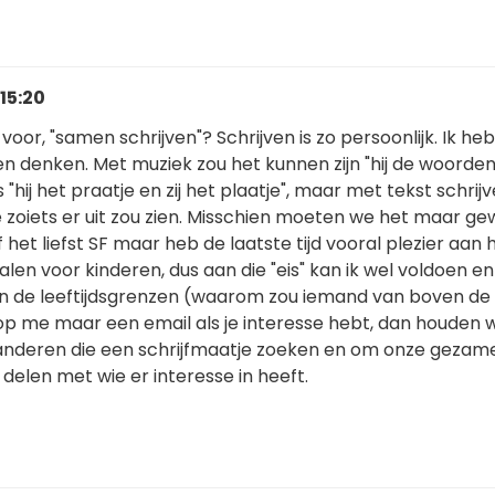
 15:20
ij voor, "samen schrijven"? Schrijven is zo persoonlijk. Ik he
en denken. Met muziek zou het kunnen zijn "hij de woorden, 
 "hij het praatje en zij het plaatje", maar met tekst schrij
e zoiets er uit zou zien. Misschien moeten we het maar g
f het liefst SF maar heb de laatste tijd vooral plezier aan 
len voor kinderen, dus aan die "eis" kan ik wel voldoen en 
n de leeftijdsgrenzen (waarom zou iemand van boven de 
rop me maar een email als je interesse hebt, dan houden 
nderen die een schrijfmaatje zoeken en om onze gezame
 delen met wie er interesse in heeft.