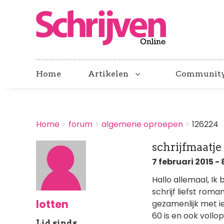
Home
Artikelen
Communit
BREADCRUMBS
Home
forum
algemene oproepen
126224
You
are
schrijfmaatje
here:
7 februari 2015 - 
Hallo allemaal, Ik
schrijf liefst rom
lotten
gezamenlijk met ie
60 is en ook vollo
Lid sinds