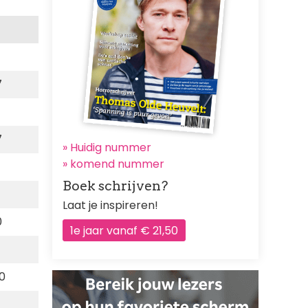
7
7
» Huidig nummer
»
komend nummer
Boek schrijven?
Laat je inspireren!
0
1e jaar vanaf € 21,50
50