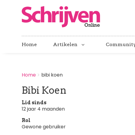
Home
Artikelen
Communit
BREADCRUMBS
Home
bibi koen
You
are
Bibi Koen
here:
Lid sinds
12 jaar 4 maanden
Rol
Gewone gebruiker