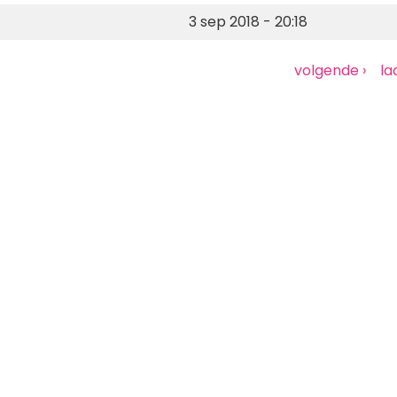
3 sep 2018 - 20:18
Volgende
volgende ›
La
la
pagina
pa