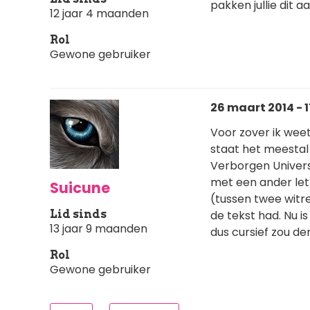
pakken jullie dit 
12 jaar 4 maanden
Rol
Gewone gebruiker
26 maart 2014 - 1
Voor zover ik weet
staat het meestal 
Verborgen Universi
met een ander let
Suicune
(tussen twee witr
Lid sinds
de tekst had. Nu i
13 jaar 9 maanden
dus cursief zou de
Rol
Gewone gebruiker