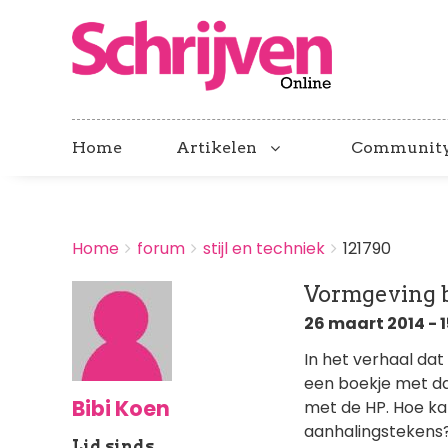
Home
Artikelen
Communit
BREADCRUMBS
Home
forum
stijl en techniek
121790
You
are
Vormgeving b
here:
26 maart 2014 - 1
In het verhaal da
een boekje met daa
Bibi Koen
met de HP. Hoe ka
aanhalingstekens? 
Lid sinds