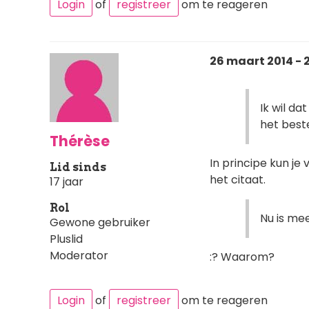
Login
of
registreer
om te reageren
26 maart 2014 - 
Ik wil da
het bes
Thérèse
In principe kun j
Lid sinds
het citaat.
17 jaar
Rol
Nu is me
Gewone gebruiker
Pluslid
Moderator
:? Waarom?
Login
of
registreer
om te reageren