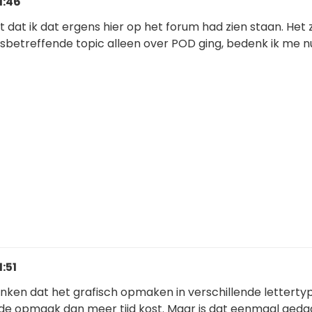
1:46
 dat ik dat ergens hier op het forum had zien staan. Het 
sbetreffende topic alleen over POD ging, bedenk ik me n
:51
enken dat het grafisch opmaken in verschillende letterty
 de opmaak dan meer tijd kost. Maar is dat eenmaal geda