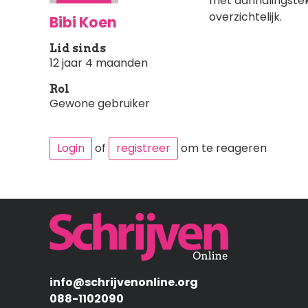
met aanhalingsteke
overzichtelijk.
Bibi Koen
Lid sinds
12 jaar 4 maanden
Rol
Gewone gebruiker
Login
of
registreer
om te reageren
Afbeelding
info@schrijvenonline.org
088-1102090