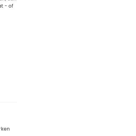
t - of
rken