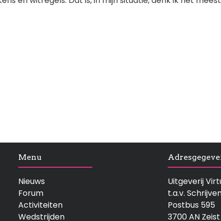
ns en witregels. Dat is, in mijn situatie, denk ik het meest
Menu
Adresgegeve
Nieuws
Uitgeverij Vi
Forum
t.a.v. Schrijve
Activiteiten
Postbus 595
Wedstrijden
3700 AN Zeist