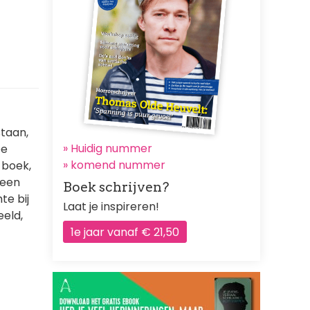
staan,
» Huidig nummer
De
»
komend nummer
 boek,
heen
Boek schrijven?
te bij
Laat je inspireren!
eeld,
1e jaar vanaf € 21,50