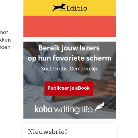
 het
ukken
inden
Nieuwsbrief