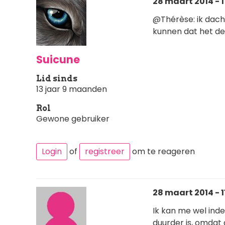
28 maart 2014 - 1
@Thérèse: ik dacht
kunnen dat het de
Suicune
Lid sinds
13 jaar 9 maanden
Rol
Gewone gebruiker
Login
of
registreer
om te reageren
28 maart 2014 - 11
Ik kan me wel ind
duurder is, omdat