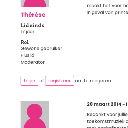
maakt het voor het
in geval van print
Thérèse
Lid sinds
17 jaar
Rol
Gewone gebruiker
Pluslid
Moderator
Login
of
registreer
om te reageren
28 maart 2014 - 1
Bedankt voor julli
toekomstmuziek du