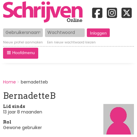
Gebruikersnaam
Wachtwoord
Nieuw profiel aanmaken
Een nieuw wachtwoord kiezen
Hoofdmenu
BREADCRUMBS
Home
bernadetteb
You
are
BernadetteB
here:
Lid sinds
13 jaar 8 maanden
Rol
Gewone gebruiker