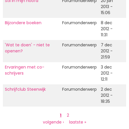
Stil in mijn hoofd
Forumonderwerp
20 jan
2013 -
15:06
Bijzondere boeken
Forumonderwerp
8 dec
2012 -
11:31
'Wat te doen' - niet te
Forumonderwerp
7 dec
openen?
2012 -
21:59
Ervaringen met co-
Forumonderwerp
3 dec
schrijvers
2012 -
12:11
Schrijfclub Steenwijk
Forumonderwerp
2 dec
2012 -
18:35
Paginering
Huidige
1
Page
2
pagina
Volgende
volgende ›
Laatste
laatste »
pagina
pagina