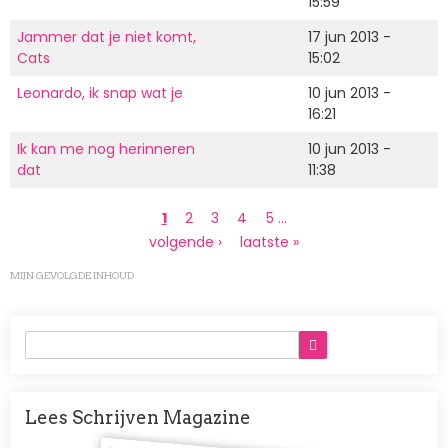
15:59
Jammer dat je niet komt,
17 jun 2013 -
Cats
15:02
Leonardo, ik snap wat je
10 jun 2013 -
16:21
Ik kan me nog herinneren
10 jun 2013 -
dat
11:38
Paginering
Huidige
1
Page
2
Page
3
Page
4
Page
5
…
pagina
Volgende
volgende ›
Laatste
laatste »
pagina
pagina
MIJN GEVOLGDE INHOUD
Lees Schrijven Magazine
Afbeelding