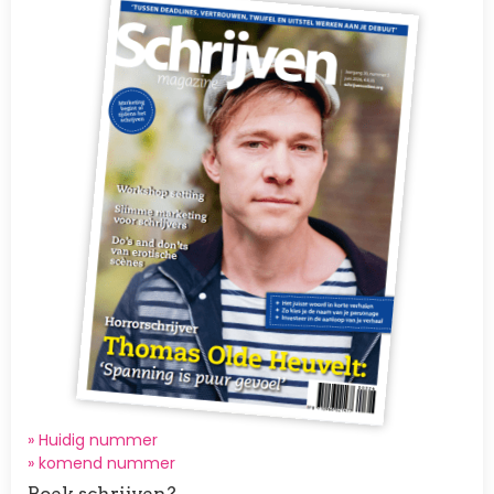
» Huidig nummer
»
komend nummer