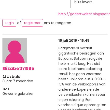
huis levert.
http://godertwalter.blogspot
Login
of
registreer
om te reageren
15 juli 2019 - 15:49
Paagman.nl betaalt
gigantische bedragen aan
Bol.com. Bol.com zuigt de
hele markt leeg. Het eist
Elizabeth1995
extra boekhandelskorting
terwijl het geen voorraad
Lid sinds
heeft. Bol.com eist €0,99 +
8 jaar 7 maanden
15% van de verkoopprijs van
andere verkopers en de
Rol
Gewone gebruiker
verzendkosten komen voor
eigen rekening. Een
voorbeeld qua opbrengsten