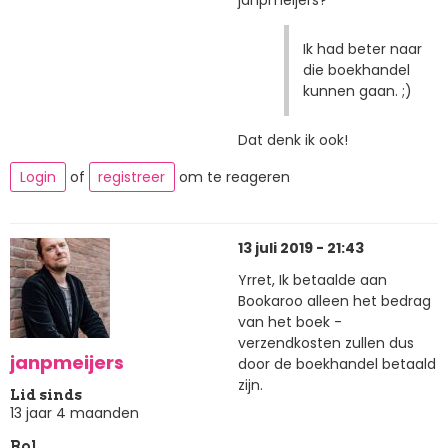
janpmeijers?
Ik had beter naar
die boekhandel
kunnen gaan. ;)
Dat denk ik ook!
Login
of
registreer
om te reageren
13 juli 2019 - 21:43
Yrret, Ik betaalde aan
Bookaroo alleen het bedrag
van het boek -
verzendkosten zullen dus
janpmeijers
door de boekhandel betaald
zijn.
Lid sinds
13 jaar 4 maanden
Rol