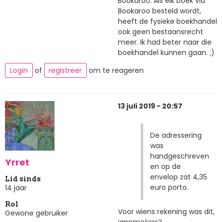
Bookaroo. Als elk boek via
Bookaroo besteld wordt,
heeft de fysieke boekhandel
ook geen bestaansrecht
meer. Ik had beter naar die
boekhandel kunnen gaan. ;)
Login
of
registreer
om te reageren
13 juli 2019 - 20:57
De adressering
was
handgeschreven
Yrret
en op de
envelop zat 4,35
Lid sinds
euro porto.
14 jaar
Rol
Voor wiens rekening was dit,
Gewone gebruiker