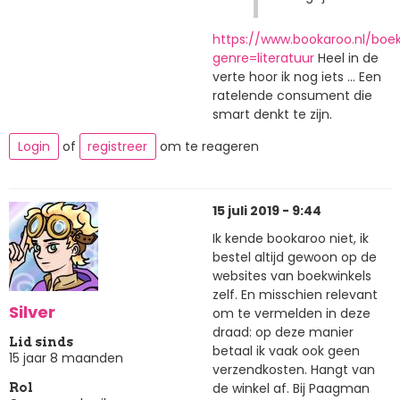
https://www.bookaroo.nl/boe
genre=literatuur
Heel in de
verte hoor ik nog iets ... Een
ratelende consument die
smart denkt te zijn.
Login
of
registreer
om te reageren
15 juli 2019 - 9:44
Ik kende bookaroo niet, ik
bestel altijd gewoon op de
websites van boekwinkels
zelf. En misschien relevant
Silver
om te vermelden in deze
draad: op deze manier
Lid sinds
betaal ik vaak ook geen
15 jaar 8 maanden
verzendkosten. Hangt van
de winkel af. Bij Paagman
Rol