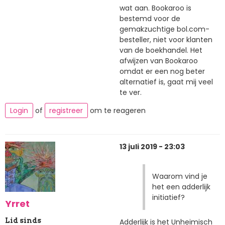
wat aan. Bookaroo is
bestemd voor de
gemakzuchtige bol.com-
besteller, niet voor klanten
van de boekhandel. Het
afwijzen van Bookaroo
omdat er een nog beter
alternatief is, gaat mij veel
te ver.
Login
of
registreer
om te reageren
13 juli 2019 - 23:03
Waarom vind je
het een adderlijk
initiatief?
Yrret
Lid sinds
Adderlijk is het Unheimisch