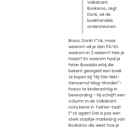
Volkskrant.
Bookaroo, zegt
Donk, wil de
boekhandels
ondersteunen.
Bravo, Donk! F*ck, maar
waarom wil je dan 5%! En
waarom in 2 weken?! Heb je
haast? En waarom haal je
Peter Buwalda erbij die
bekent geregeld een boek
te kopen bij "Hij-Die-Niet-
Genoemd-Mag-Worden"-
hoezo te kinderachtig in
bewoording - hij schrijft een
column in de Volkskrant
nota bene in Twitter-taal!
F*ck again! Dat is pas een
sterk staaltje marketing van
Bookaroo die weet hoe je