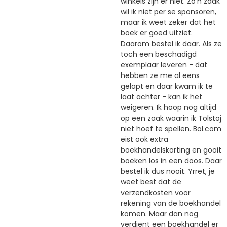
winkels zijn er niet. Zo'n zaak
wil ik niet per se sponsoren,
maar ik weet zeker dat het
boek er goed uitziet.
Daarom bestel ik daar. Als ze
toch een beschadigd
exemplaar leveren - dat
hebben ze me al eens
gelapt en daar kwam ik te
laat achter - kan ik het
weigeren. Ik hoop nog altijd
op een zaak waarin ik Tolstoj
niet hoef te spellen. Bol.com
eist ook extra
boekhandelskorting en gooit
boeken los in een doos. Daar
bestel ik dus nooit. Yrret, je
weet best dat de
verzendkosten voor
rekening van de boekhandel
komen. Maar dan nog
verdient een boekhandel er