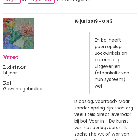
15 juli 2019 - 0:43
En bol heeft
geen opslag.
Boekwinkels en
Yrret
auteurs c.q.
uitgeverijen
Lid sinds
(afhankelijk van
14 jaar
hun systeem)
Rol
wel.
Gewone gebruiker
Is opslag, voorraad? Maar
zonder opslag zijn toch erg
veel titels direct leverbaar
bij bol. Voer in - De kunst
van het oorlogvoeren. Ik
zocht The Art of War van