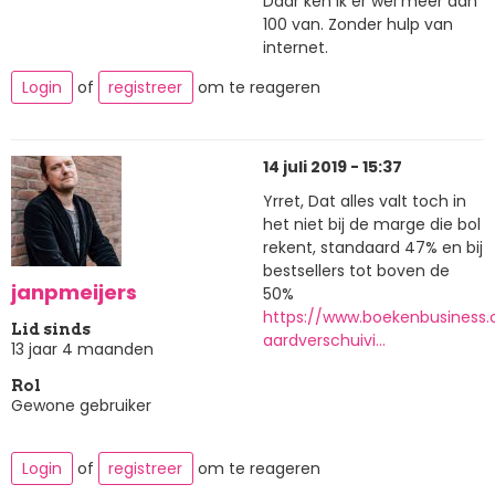
Daar ken ik er wel meer dan
100 van. Zonder hulp van
internet.
Login
of
registreer
om te reageren
14 juli 2019 - 15:37
Yrret, Dat alles valt toch in
het niet bij de marge die bol
rekent, standaard 47% en bij
bestsellers tot boven de
janpmeijers
50%
https://www.boekenbusiness
Lid sinds
aardverschuivi…
13 jaar 4 maanden
Rol
Gewone gebruiker
Login
of
registreer
om te reageren