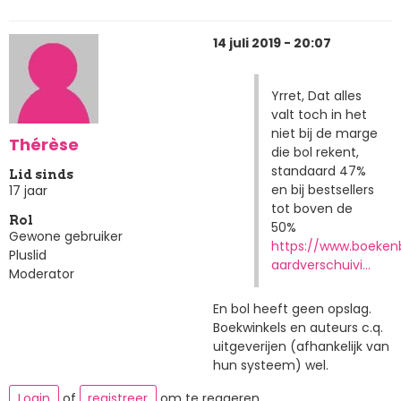
14 juli 2019 - 20:07
Yrret, Dat alles
valt toch in het
niet bij de marge
Thérèse
die bol rekent,
standaard 47%
Lid sinds
en bij bestsellers
17 jaar
tot boven de
Rol
50%
Gewone gebruiker
https://www.boeken
Pluslid
aardverschuivi…
Moderator
En bol heeft geen opslag.
Boekwinkels en auteurs c.q.
uitgeverijen (afhankelijk van
hun systeem) wel.
Login
of
registreer
om te reageren