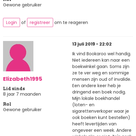
Gewone gebruiker
Login
of
registreer
om te reageren
13 juli 2019 - 22:02
Ik vind Bookaroo wel handig.
Niet iedereen kan naar een
boekwinkel gaan. Soms zijn
ze te ver weg en sommige
Elizabeth1995
mensen zijn oud of invalide.
Een andere keer heb je
Lid sinds
dringend een boek nodig.
8 jaar 7 maanden
Mijn lokale boekhandel
(loten- en
Rol
Gewone gebruiker
sigarettenverkoper waar je
ook boeken kunt bestellen)
heeft levertijden van
ongeveer een week. Andere