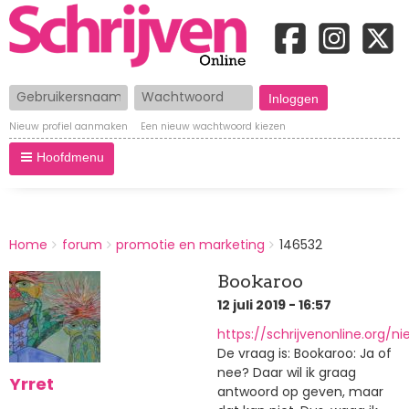
Gebruikersnaam
Wachtwoord
Nieuw profiel aanmaken
Een nieuw wachtwoord kiezen
Hoofdmenu
BREADCRUMBS
Home
forum
promotie en marketing
146532
You
are
Bookaroo
here:
12 juli 2019 - 16:57
https://schrijvenonline.org/n
De vraag is: Bookaroo: Ja of
nee? Daar wil ik graag
Yrret
antwoord op geven, maar