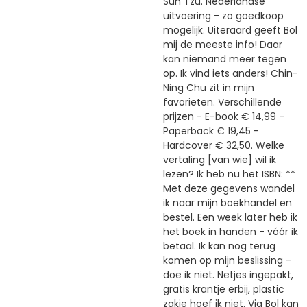
Sun Tzu. Nederlandse
uitvoering - zo goedkoop
mogelijk. Uiteraard geeft Bol
mij de meeste info! Daar
kan niemand meer tegen
op. Ik vind iets anders! Chin-
Ning Chu zit in mijn
favorieten. Verschillende
prijzen - E-book € 14,99 -
Paperback € 19,45 -
Hardcover € 32,50. Welke
vertaling [van wie] wil ik
lezen? Ik heb nu het ISBN: **
Met deze gegevens wandel
ik naar mijn boekhandel en
bestel. Een week later heb ik
het boek in handen - vóór ik
betaal. Ik kan nog terug
komen op mijn beslissing -
doe ik niet. Netjes ingepakt,
gratis krantje erbij, plastic
zakje hoef ik niet. Via Bol kan