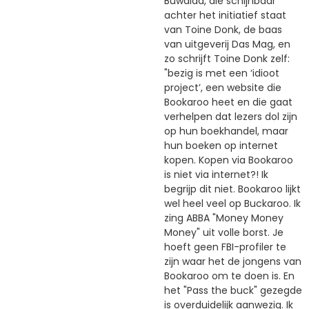
Buwalda, die schijnbaar
achter het initiatief staat
van Toine Donk, de baas
van uitgeverij Das Mag, en
zo schrijft Toine Donk zelf:
"bezig is met een ‘idioot
project’, een website die
Bookaroo heet en die gaat
verhelpen dat lezers dol zijn
op hun boekhandel, maar
hun boeken op internet
kopen. Kopen via Bookaroo
is niet via internet?! Ik
begrijp dit niet. Bookaroo lijkt
wel heel veel op Buckaroo. Ik
zing ABBA "Money Money
Money" uit volle borst. Je
hoeft geen FBI-profiler te
zijn waar het de jongens van
Bookaroo om te doen is. En
het "Pass the buck" gezegde
is overduidelijk aanwezig. Ik