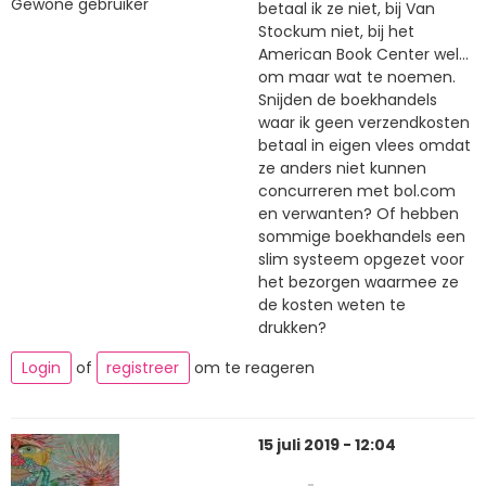
Gewone gebruiker
betaal ik ze niet, bij Van
Stockum niet, bij het
American Book Center wel...
om maar wat te noemen.
Snijden de boekhandels
waar ik geen verzendkosten
betaal in eigen vlees omdat
ze anders niet kunnen
concurreren met bol.com
en verwanten? Of hebben
sommige boekhandels een
slim systeem opgezet voor
het bezorgen waarmee ze
de kosten weten te
drukken?
Login
of
registreer
om te reageren
15 juli 2019 - 12:04