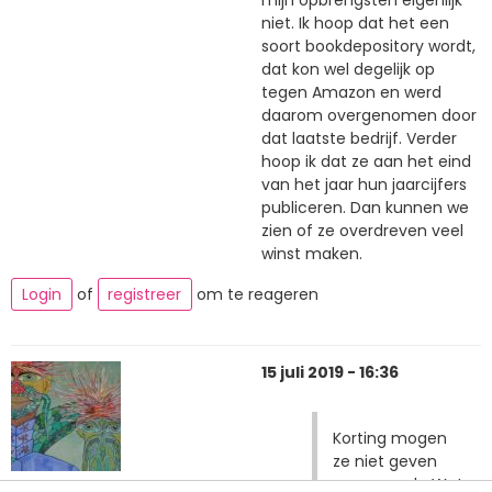
mijn opbrengsten eigenlijk
niet. Ik hoop dat het een
soort bookdepository wordt,
dat kon wel degelijk op
tegen Amazon en werd
daarom overgenomen door
dat laatste bedrijf. Verder
hoop ik dat ze aan het eind
van het jaar hun jaarcijfers
publiceren. Dan kunnen we
zien of ze overdreven veel
winst maken.
Login
of
registreer
om te reageren
15 juli 2019 - 16:36
Korting mogen
ze niet geven
vanwege de Wet