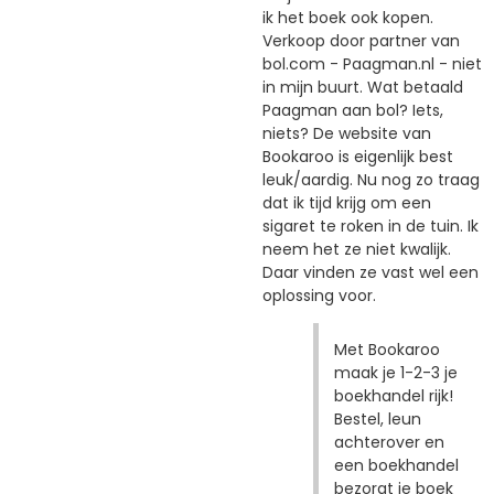
ik het boek ook kopen.
Verkoop door partner van
bol.com - Paagman.nl - niet
in mijn buurt. Wat betaald
Paagman aan bol? Iets,
niets? De website van
Bookaroo is eigenlijk best
leuk/aardig. Nu nog zo traag
dat ik tijd krijg om een
sigaret te roken in de tuin. Ik
neem het ze niet kwalijk.
Daar vinden ze vast wel een
oplossing voor.
Met Bookaroo
maak je 1-2-3 je
boekhandel rijk!
Bestel, leun
achterover en
een boekhandel
bezorgt je boek