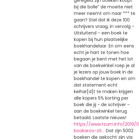
geregeld zijn boeken koopt
bij die bolle” de moeite niet
meer neemt om naar *** te
gaan? Stel dat ik deze 100
schrijvers vraag, in vervolg -
Uitsluitend - een boek te
kopen bij hun plaatselijke
boekhandelaar. En om eens
echt je hart te tonen hoe
begaan je bent met het lot
van de boekwinkel roep je al
je lezers op jouw boek in de
boekhandel te kopen en om
dat statement echt
keihar[d]t te maken krijgen
alle kopers 5% korting per
boek die jij - de schrijver -
aan de boekwinkel terug
betaald. Laatste nieuws!
https://www.tzum.info/2019/
bookaroo-zit…
Dat zijn 5002
boeken die gekocht zijn via