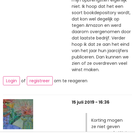
mijn opbrengsten eigenlijk
niet. Ik hoop dat het een
soort bookdepository wordt,
dat kon wel degelijk op
tegen Amazon en werd
daarom overgenomen door
dat laatste bedrijf. Verder
hoop ik dat ze aan het eind
van het jaar hun jaarcijfers
publiceren. Dan kunnen we
zien of ze overdreven veel
winst maken.
Login
of
registreer
om te reageren
15 juli 2019 - 16:36
Korting mogen
ze niet geven
vanwege de Wet