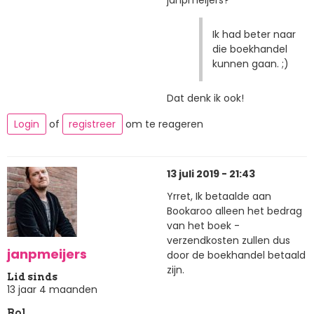
janpmeijers?
Ik had beter naar
die boekhandel
kunnen gaan. ;)
Dat denk ik ook!
Login
of
registreer
om te reageren
13 juli 2019 - 21:43
Yrret, Ik betaalde aan
Bookaroo alleen het bedrag
van het boek -
verzendkosten zullen dus
janpmeijers
door de boekhandel betaald
zijn.
Lid sinds
13 jaar 4 maanden
Rol