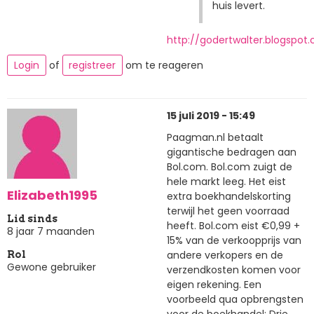
huis levert.
http://godertwalter.blogspot
Login
of
registreer
om te reageren
15 juli 2019 - 15:49
Paagman.nl betaalt
gigantische bedragen aan
Bol.com. Bol.com zuigt de
hele markt leeg. Het eist
Elizabeth1995
extra boekhandelskorting
terwijl het geen voorraad
Lid sinds
heeft. Bol.com eist €0,99 +
8 jaar 7 maanden
15% van de verkoopprijs van
andere verkopers en de
Rol
Gewone gebruiker
verzendkosten komen voor
eigen rekening. Een
voorbeeld qua opbrengsten