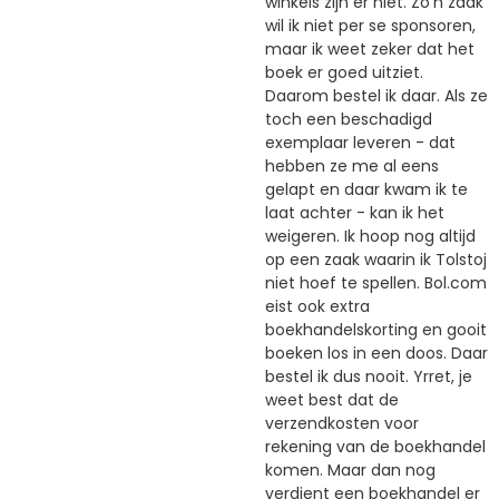
winkels zijn er niet. Zo'n zaak
wil ik niet per se sponsoren,
maar ik weet zeker dat het
boek er goed uitziet.
Daarom bestel ik daar. Als ze
toch een beschadigd
exemplaar leveren - dat
hebben ze me al eens
gelapt en daar kwam ik te
laat achter - kan ik het
weigeren. Ik hoop nog altijd
op een zaak waarin ik Tolstoj
niet hoef te spellen. Bol.com
eist ook extra
boekhandelskorting en gooit
boeken los in een doos. Daar
bestel ik dus nooit. Yrret, je
weet best dat de
verzendkosten voor
rekening van de boekhandel
komen. Maar dan nog
verdient een boekhandel er