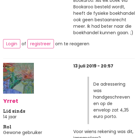
Bookaroo. Als elk boek via
Bookaroo besteld wordt,
heeft de fysieke boekhandel
ook geen bestaansrecht
meer. Ik had beter naar die
boekhandel kunnen gaan. ;)
Login
of
registreer
om te reageren
13 juli 2019 - 20:57
De adressering
was
handgeschreven
Yrret
en op de
envelop zat 4,35
Lid sinds
euro porto.
14 jaar
Rol
Voor wiens rekening was dit,
Gewone gebruiker