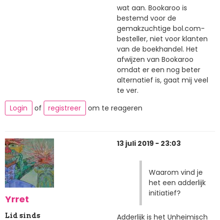
wat aan. Bookaroo is
bestemd voor de
gemakzuchtige bol.com-
besteller, niet voor klanten
van de boekhandel. Het
afwijzen van Bookaroo
omdat er een nog beter
alternatief is, gaat mij veel
te ver.
Login
of
registreer
om te reageren
13 juli 2019 - 23:03
Waarom vind je
het een adderlijk
initiatief?
Yrret
Lid sinds
Adderlijk is het Unheimisch