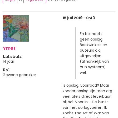
15 juli 2019 - 0:43
En bol heeft
geen opslag.
Boekwinkels en
Yrret
auteurs c.q.
uitgeverijen
Lid sinds
(afhankelijk van
14 jaar
hun systeem)
Rol
wel.
Gewone gebruiker
Is opslag, voorraad? Maar
zonder opslag zijn toch erg
veel titels direct leverbaar
bij bol. Voer in - De kunst
van het oorlogvoeren. Ik
zocht The Art of War van