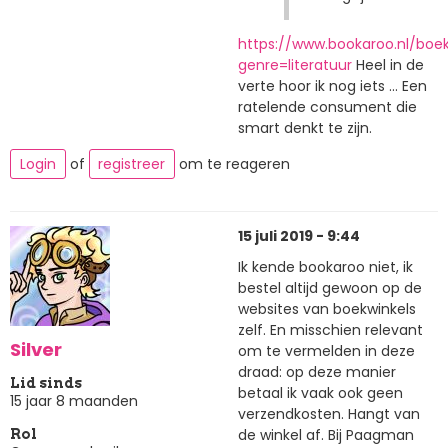
https://www.bookaroo.nl/boe
genre=literatuur
Heel in de
verte hoor ik nog iets ... Een
ratelende consument die
smart denkt te zijn.
Login
of
registreer
om te reageren
15 juli 2019 - 9:44
Ik kende bookaroo niet, ik
bestel altijd gewoon op de
websites van boekwinkels
zelf. En misschien relevant
Silver
om te vermelden in deze
draad: op deze manier
Lid sinds
betaal ik vaak ook geen
15 jaar 8 maanden
verzendkosten. Hangt van
de winkel af. Bij Paagman
Rol