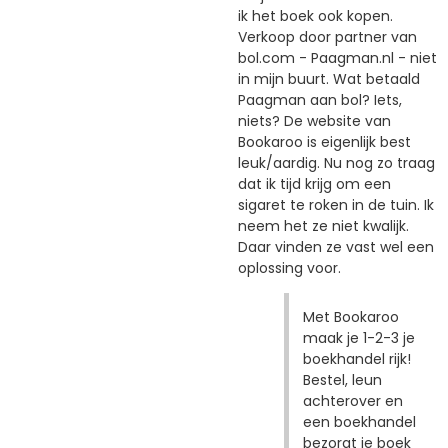
ik het boek ook kopen.
Verkoop door partner van
bol.com - Paagman.nl - niet
in mijn buurt. Wat betaald
Paagman aan bol? Iets,
niets? De website van
Bookaroo is eigenlijk best
leuk/aardig. Nu nog zo traag
dat ik tijd krijg om een
sigaret te roken in de tuin. Ik
neem het ze niet kwalijk.
Daar vinden ze vast wel een
oplossing voor.
Met Bookaroo
maak je 1-2-3 je
boekhandel rijk!
Bestel, leun
achterover en
een boekhandel
bezorgt je boek