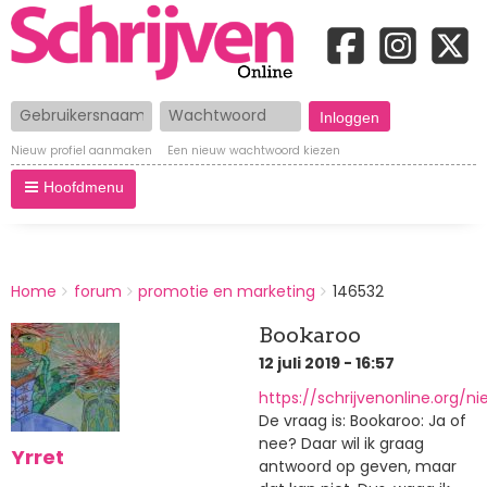
Gebruikersnaam
Wachtwoord
Nieuw profiel aanmaken
Een nieuw wachtwoord kiezen
Hoofdmenu
BREADCRUMBS
Home
forum
promotie en marketing
146532
You
are
Bookaroo
here:
12 juli 2019 - 16:57
https://schrijvenonline.org/n
De vraag is: Bookaroo: Ja of
nee? Daar wil ik graag
Yrret
antwoord op geven, maar