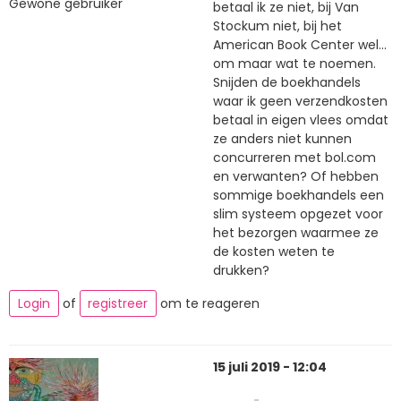
Gewone gebruiker
betaal ik ze niet, bij Van
Stockum niet, bij het
American Book Center wel...
om maar wat te noemen.
Snijden de boekhandels
waar ik geen verzendkosten
betaal in eigen vlees omdat
ze anders niet kunnen
concurreren met bol.com
en verwanten? Of hebben
sommige boekhandels een
slim systeem opgezet voor
het bezorgen waarmee ze
de kosten weten te
drukken?
Login
of
registreer
om te reageren
15 juli 2019 - 12:04