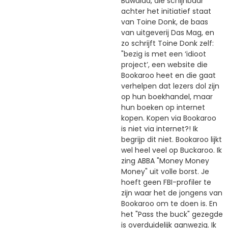
Buwalda, die schijnbaar
achter het initiatief staat
van Toine Donk, de baas
van uitgeverij Das Mag, en
zo schrijft Toine Donk zelf:
"bezig is met een ‘idioot
project’, een website die
Bookaroo heet en die gaat
verhelpen dat lezers dol zijn
op hun boekhandel, maar
hun boeken op internet
kopen. Kopen via Bookaroo
is niet via internet?! Ik
begrijp dit niet. Bookaroo lijkt
wel heel veel op Buckaroo. Ik
zing ABBA "Money Money
Money" uit volle borst. Je
hoeft geen FBI-profiler te
zijn waar het de jongens van
Bookaroo om te doen is. En
het "Pass the buck" gezegde
is overduidelijk aanwezig. Ik