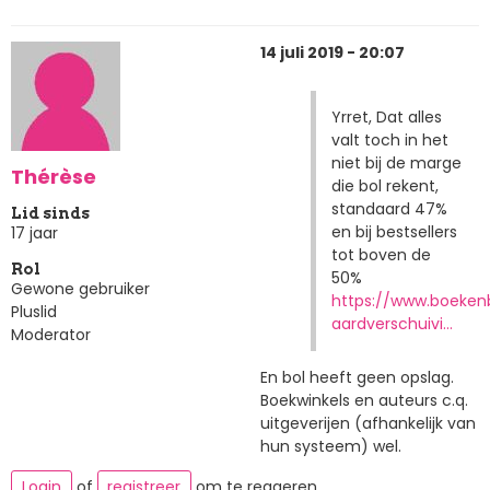
14 juli 2019 - 20:07
Yrret, Dat alles
valt toch in het
niet bij de marge
Thérèse
die bol rekent,
standaard 47%
Lid sinds
en bij bestsellers
17 jaar
tot boven de
Rol
50%
Gewone gebruiker
https://www.boeken
Pluslid
aardverschuivi…
Moderator
En bol heeft geen opslag.
Boekwinkels en auteurs c.q.
uitgeverijen (afhankelijk van
hun systeem) wel.
Login
of
registreer
om te reageren