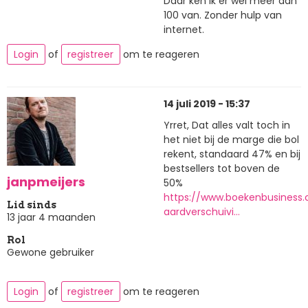
Daar ken ik er wel meer dan
100 van. Zonder hulp van
internet.
Login
of
registreer
om te reageren
14 juli 2019 - 15:37
Yrret, Dat alles valt toch in
het niet bij de marge die bol
rekent, standaard 47% en bij
bestsellers tot boven de
janpmeijers
50%
https://www.boekenbusiness
Lid sinds
aardverschuivi…
13 jaar 4 maanden
Rol
Gewone gebruiker
Login
of
registreer
om te reageren