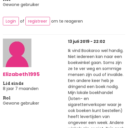
Gewone gebruiker
Login
of
registreer
om te reageren
13 juli 2019 - 22:02
Ik vind Bookaroo wel handig.
Niet iedereen kan naar een
boekwinkel gaan. Soms zijn
ze te ver weg en sommige
Elizabeth1995
mensen zijn oud of invalide.
Een andere keer heb je
Lid sinds
dringend een boek nodig.
8 jaar 7 maanden
Mijn lokale boekhandel
(loten- en
Rol
Gewone gebruiker
sigarettenverkoper waar je
ook boeken kunt bestellen)
heeft levertijden van
ongeveer een week. Andere