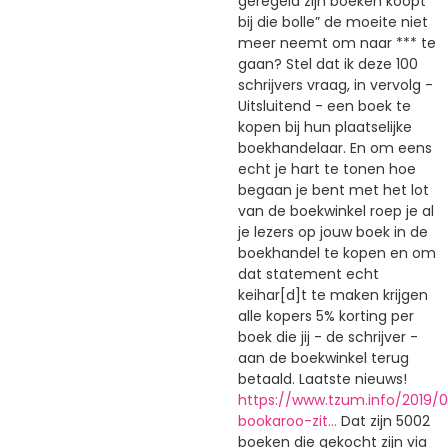
geregeld zijn boeken koopt
bij die bolle” de moeite niet
meer neemt om naar *** te
gaan? Stel dat ik deze 100
schrijvers vraag, in vervolg -
Uitsluitend - een boek te
kopen bij hun plaatselijke
boekhandelaar. En om eens
echt je hart te tonen hoe
begaan je bent met het lot
van de boekwinkel roep je al
je lezers op jouw boek in de
boekhandel te kopen en om
dat statement echt
keihar[d]t te maken krijgen
alle kopers 5% korting per
boek die jij - de schrijver -
aan de boekwinkel terug
betaald. Laatste nieuws!
https://www.tzum.info/2019/
bookaroo-zit…
Dat zijn 5002
boeken die gekocht zijn via