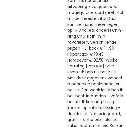
Sun Tzu. Nederlandse
uitvoering - zo goedkoop
mogelijk. Uiteraard geeft Bol
mij de meeste info! Daar
kan niemand meer tegen
op. Ik vind iets anders! Chin-
Ning Chu zit in mijn
favorieten. Verschillende
prijzen - E-book € 14,99 -
Paperback € 19,45 -
Hardcover € 32,50. Welke
vertaling [van wie] wil ik
lezen? Ik heb nu het ISBN: **
Met deze gegevens wandel
ik naar mijn boekhandel en
bestel. Een week later heb ik
het boek in handen - vóór ik
betaal. Ik kan nog terug
komen op mijn beslissing -
doe ik niet. Netjes ingepakt,
gratis krantje erbij, plastic
zakje hoef ik niet. Via Bol kan