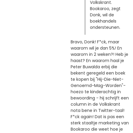
Volkskrant.
Bookaroo, zegt
Donk, wil de
boekhandels
ondersteunen.
Bravo, Donk! F*ck, maar
waarom wil je dan 5%! En
waarom in 2 weken?! Heb je
haast? En waarom haal je
Peter Buwalda erbij die
bekent geregeld een boek
te kopen bij "Hij-Die-Niet-
Genoemd-Mag-Worden"-
hoezo te kinderachtig in
bewoording - hij schrijft een
column in de Volkskrant
nota bene in Twitter-taal!
F*ck again! Dat is pas een
sterk staaltje marketing van
Bookaroo die weet hoe je