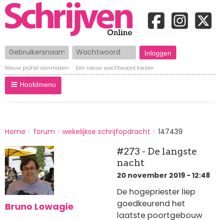
Gebruikersnaam
Wachtwoord
Nieuw profiel aanmaken
Een nieuw wachtwoord kiezen
Hoofdmenu
BREADCRUMBS
Home
forum
wekelijkse schrijfopdracht
147439
You
are
#273 - De langste
here:
nacht
20 november 2019 - 12:48
De hogepriester liep
goedkeurend het
Bruno Lowagie
laatste poortgebouw