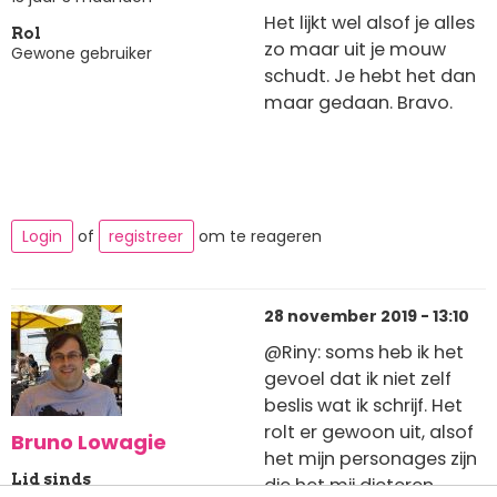
Het lijkt wel alsof je alles
Rol
zo maar uit je mouw
Gewone gebruiker
schudt. Je hebt het dan
maar gedaan. Bravo.
Login
of
registreer
om te reageren
28 november 2019 - 13:10
@Riny: soms heb ik het
gevoel dat ik niet zelf
beslis wat ik schrijf. Het
rolt er gewoon uit, alsof
Bruno Lowagie
het mijn personages zijn
Lid sinds
die het mij dicteren.