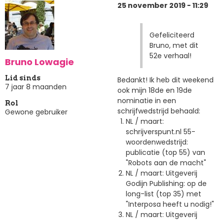
25 november 2019 - 11:29
Gefeliciteerd
Bruno, met dit
52e verhaal!
Bruno Lowagie
Lid sinds
Bedankt! Ik heb dit weekend
7 jaar 8 maanden
ook mijn 18de en 19de
nominatie in een
Rol
schrijfwedstrijd behaald:
Gewone gebruiker
NL / maart:
schrijverspunt.nl 55-
woordenwedstrijd:
publicatie (top 55) van
"Robots aan de macht"
NL / maart: Uitgeverij
Godijn Publishing: op de
long-list (top 35) met
"Interposa heeft u nodig!"
NL / maart: Uitgeverij