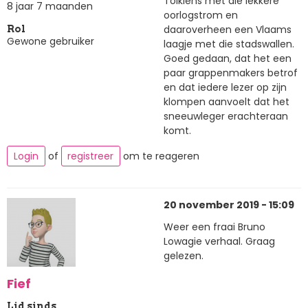
Tolkiens met die lekkere
8 jaar 7 maanden
oorlogstrom en
daaroverheen een Vlaams
Rol
Gewone gebruiker
laagje met die stadswallen.
Goed gedaan, dat het een
paar grappenmakers betrof
en dat iedere lezer op zijn
klompen aanvoelt dat het
sneeuwleger erachteraan
komt.
Login
of
registreer
om te reageren
20 november 2019 - 15:09
Weer een fraai Bruno
Lowagie verhaal. Graag
gelezen.
Fief
Lid sinds