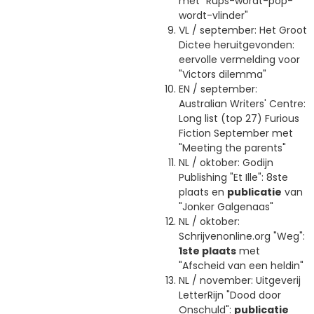
met "Rups-wordt-pop-
wordt-vlinder"
VL / september: Het Groot
Dictee heruitgevonden:
eervolle vermelding voor
"Victors dilemma"
EN / september:
Australian Writers' Centre:
Long list (top 27) Furious
Fiction September met
"Meeting the parents"
NL / oktober: Godijn
Publishing "Et Ille": 8ste
plaats en
publicatie
van
"Jonker Galgenaas"
NL / oktober:
Schrijvenonline.org "Weg":
1ste plaats
met
"Afscheid van een heldin"
NL / november: Uitgeverij
LetterRijn "Dood door
Onschuld":
publicatie