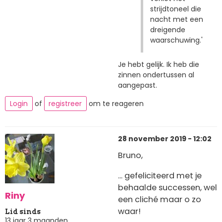
strijdtoneel die
nacht met een
dreigende
waarschuwing.'
Je hebt gelijk. Ik heb die
zinnen ondertussen al
aangepast.
Login
of
registreer
om te reageren
28 november 2019 - 12:02
Bruno,
... gefeliciteerd met je
behaalde successen, wel
Riny
een cliché maar o zo
waar!
Lid sinds
13 jaar 3 maanden