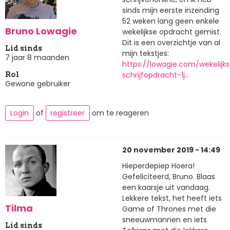
sinds mijn eerste inzending
52 weken lang geen enkele
Bruno Lowagie
wekelijkse opdracht gemist.
Dit is een overzichtje van al
Lid sinds
mijn tekstjes:
7 jaar 8 maanden
https://lowagie.com/wekelijk
schrijfopdracht-1j…
Rol
Gewone gebruiker
Login
of
registreer
om te reageren
20 november 2019 - 14:49
Hieperdepiep Hoera!
Gefeliciteerd, Bruno. Blaas
een kaarsje uit vandaag.
Lekkere tekst, het heeft iets
Tilma
Game of Thrones met die
sneeuwmannen en iets
Lid sinds