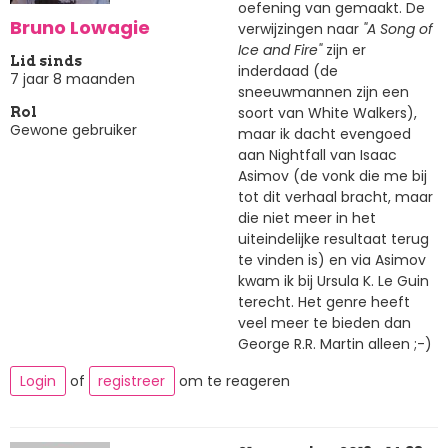
oefening van gemaakt. De
Bruno Lowagie
verwijzingen naar
"A Song of
Ice and Fire"
zijn er
Lid sinds
inderdaad (de
7 jaar 8 maanden
sneeuwmannen zijn een
soort van White Walkers),
Rol
Gewone gebruiker
maar ik dacht evengoed
aan Nightfall van Isaac
Asimov (de vonk die me bij
tot dit verhaal bracht, maar
die niet meer in het
uiteindelijke resultaat terug
te vinden is) en via Asimov
kwam ik bij Ursula K. Le Guin
terecht. Het genre heeft
veel meer te bieden dan
George R.R. Martin alleen ;-)
Login
of
registreer
om te reageren