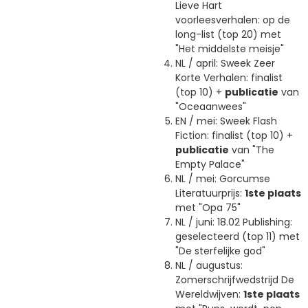
Lieve Hart
voorleesverhalen: op de
long-list (top 20) met
"Het middelste meisje"
NL / april: Sweek Zeer
Korte Verhalen: finalist
(top 10) +
publicatie
van
"Oceaanwees"
EN / mei: Sweek Flash
Fiction: finalist (top 10) +
publicatie
van "The
Empty Palace"
NL / mei: Gorcumse
Literatuurprijs:
1ste plaats
met "Opa 75"
NL / juni: 18.02 Publishing:
geselecteerd (top 11) met
"De sterfelijke god"
NL / augustus:
Zomerschrijfwedstrijd De
Wereldwijven:
1ste plaats