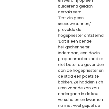
en werd hij op een
bulderend gelach
getrakteerd.
‘Dat zijn geen
sneeuwmannen,’
prevelde de
hogepriester ontstemd,
‘Dat is een bende
heiligschenners!’
Inderdaad, een dozijn
grappenmakers had er
niet beter op gevonden
dan de hogepriester en
de stad een poets te
bakken. Ze hadden zich
uren voor de zon zou
ondergaan in de kou
verscholen en kwamen
nu met veel gejoel de