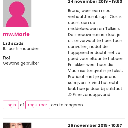
24 november 2019 - 19:50
Bruno, weer een mooi
verhaal :thumbsup: . Ook ik
dacht aan de
middeleeuwen en Tolkien.
mw.Marie
De sneeuwmannen laat je
uit onverwachte hoek toch
Lid sinds
aanvallen, nadat de
10 jaar 5 maanden
hogepriester dacht het zo
goed voor elkaar te hebben.
Rol
Gewone gebruiker
En lekker weer hoor die
Vlaamse tongval in je tekst.
Proficiat met je jaarrond
schrijven. Ik vind het echt
leuk hoe je daar bij stilstaat
:D Fijne zondagavond
Login
of
registreer
om te reageren
25 november 2019 - 10:57