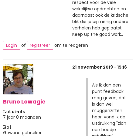
respect voor de vele
wekelijkse opdrachten en
daarnaast ook de kritische
blik die je bij menig andere
verhalen heb geplaatst.
Keep up the good work..
Login
of
registreer
om te reageren
21 november 2019 - 15:16
Als ik dan een
punt feedback
mag geven, dat
Bruno Lowagie
is dan wel
muggenziften
Lid sinds
hoor, vond ik de
7 jaar 8 maanden
uitdrukking "zich
Rol
een hoedje
Gewone gebruiker