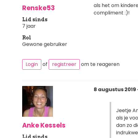
als het om kinderen
Renske53
compliment :)!
Lid sinds
7 jaar
Rol
Gewone gebruiker
Login
of
registreer
om te reageren
8 augustus 2019 
Jeetje An
als je vo
Anke Kessels
dan zo di
indrukwe
Lid sinds