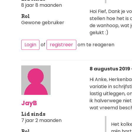
8 jaar 8 maanden
Hoi Fief, Dank je v
Rol
stellen hoe het is 
Gewone gebruiker
de wanhoop, wat je 
gelukt :)
Login
of
registreer
om te reageren
8 augustus 2019 
Hi Anke, Herkenbaa
variatie in schrijf
lastig uitleggen, 
ik halverwege nie
JayB
wat vreemd beschr
Lid sinds
7 jaar 2 maanden
Het kolke
mijn har
Rol