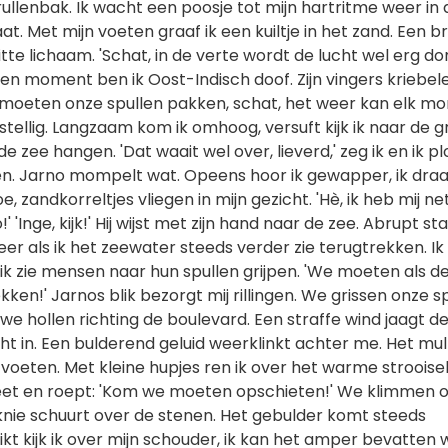
rullenbak. Ik wacht een poosje tot mijn hartritme weer in 
t. Met mijn voeten graaf ik een kuiltje in het zand. Een br
itte lichaam. 'Schat, in de verte wordt de lucht wel erg do
en moment ben ik Oost-Indisch doof. Zijn vingers kriebel
e moeten onze spullen pakken, schat, het weer kan elk m
j stellig. Langzaam kom ik omhoog, versuft kijk ik naar de gr
 zee hangen. 'Dat waait wel over, lieverd,' zeg ik en ik pl
en. Jarno mompelt wat. Opeens hoor ik gewapper, ik draai
 zandkorreltjes vliegen in mijn gezicht. 'Hè, ik heb mij ne
 'Inge, kijk!' Hij wijst met zijn hand naar de zee. Abrupt sta
eer als ik het zeewater steeds verder zie terugtrekken. Ik
 ik zie mensen naar hun spullen grijpen. 'We moeten als d
ken!' Jarnos blik bezorgt mij rillingen. We grissen onze s
we hollen richting de boulevard. Een straffe wind jaagt d
ht in. Een bulderend geluid weerklinkt achter me. Het mul
voeten. Met kleine hupjes ren ik over het warme strooisel
beet en roept: 'Kom we moeten opschieten!' We klimmen 
 knie schuurt over de stenen. Het gebulder komt steeds
rikt kijk ik over mijn schouder, ik kan het amper bevatten 