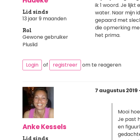
Hadeke
ik 1 woord. Je lij
Lid sinds
water. Naar mijn i
13 jaar 9 maanden
gepaard met slech
die opmerking met
Rol
het prima.
Gewone gebruiker
Pluslid
Login
of
registreer
om te reageren
7 augustus 2019 -
Mooi hoe
Je past h
Anke Kessels
en figuur
gedachten
Lid sinds