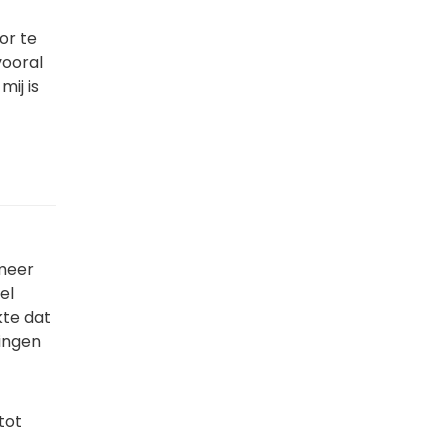
oor te
vooral
mij is
 meer
el
kte dat
ingen
tot