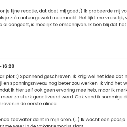
oor je fijne reactie, dat doet mij goed ;) Ik probeerde mij v
als je zo'n natuurgeweld meemaakt. Het lijkt me vreselijk, 
al aangeeft, is moeilijk te omschrijven. Ik ben blij dat het 
- 16:20
r plot :) Spannend geschreven. Ik krijg wel het idee dat
stijl en spanningsniveau nog beter zou werken. Ik vind het w
omdat ik hier zelf ook geen ervaring mee heb, maar ik mer
t meer zo sterk geactiveerd werd. Ook vond ik sommige d
even in de eerste alinea:
nde zeewater deint in mijn oren. (...) Ik wacht een poosje 
tritme weer in de vakantiemodus slaat.