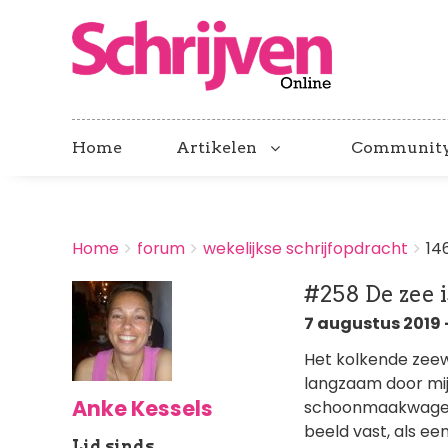
Home
Artikelen
Communit
BREADCRUMBS
Home
forum
wekelijkse schrijfopdracht
14
You
are
#258 De zee i
here:
7 augustus 2019 -
Het kolkende zeewa
langzaam door mijn
Anke Kessels
schoonmaakwagen v
beeld vast, als ee
Lid sinds