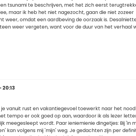
kt een tsunami te beschrijven, met het zich eerst terugtrek
dee, maar ik heb het niet nagezocht, gaan die niet zozeer
t weer, omdat een aardbeving de oorzaak is. Desalniett
een weer vergeten, want voor de duur van het verhaal 
 20:13
 je vanuit rust en vakantiegevoel toewerkt naar het noodl
et tempo er ook goed op aan, waardoor ik als lezer letterl
lijk meegesleept wordt. Paar ieniemienie dingetjes: Bij 'in m
' kan volgens mij 'mijn' weg. Je gedachten zijn per defini