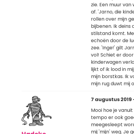
zie. Een muur van
af. 'Jarno, die ki
rollen over mijn g
bijbenen. Ik dein
stilstand komt. M
echoën door de luc
zee. 'Inge!' gilt J
vol! Schiet er doo
kinderwagen verla
lijkt of ik lood i
mijn borstkas. Ik v
mijn rug duwt mij o
7 augustus 2019 -
Mooi hoe je vanuit
tempo er ook goed o
meegesleept wordt.
mij 'mijn' weg. Je 