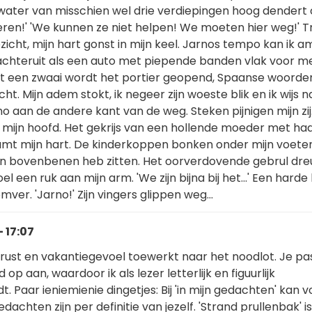
 water van misschien wel drie verdiepingen hoog dendert
nderen!' 'We kunnen ze niet helpen! We moeten hier weg!' 
ezicht, mijn hart gonst in mijn keel. Jarnos tempo kan ik 
s achteruit als een auto met piepende banden vlak voor m
et een zwaai wordt het portier geopend, Spaanse woorde
ht. Mijn adem stokt, ik negeer zijn woeste blik en ik wijs 
arno aan de andere kant van de weg. Steken pijnigen mijn zi
r mijn hoofd. Het gekrijs van een hollende moeder met ha
mt mijn hart. De kinderkoppen bonken onder mijn voeten
n mijn bovenbenen heb zitten. Het oorverdovende gebrul dre
oel een ruk aan mijn arm. 'We zijn bijna bij het...' Een harde
mver. 'Jarno!' Zijn vingers glippen weg...
 17:07
 rust en vakantiegevoel toewerkt naar het noodlot. Je pa
p aan, waardoor ik als lezer letterlijk en figuurlijk
 Paar ieniemienie dingetjes: Bij 'in mijn gedachten' kan 
gedachten zijn per definitie van jezelf. 'Strand prullenbak' i