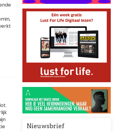
kende
emin,
werkt
ot.
ijk
ijn
Nieuwsbrief
tie