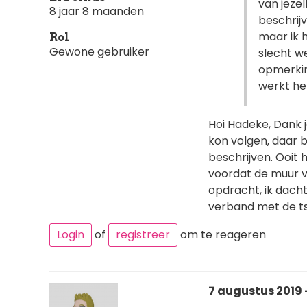
van jezel
8 jaar 8 maanden
beschrijv
maar ik 
Rol
Gewone gebruiker
slecht w
opmerkin
werkt he
Hoi Hadeke, Dank je
kon volgen, daar b
beschrijven. Ooit 
voordat de muur v
opdracht, ik dacht
verband met de tsu
Login
of
registreer
om te reageren
7 augustus 2019 