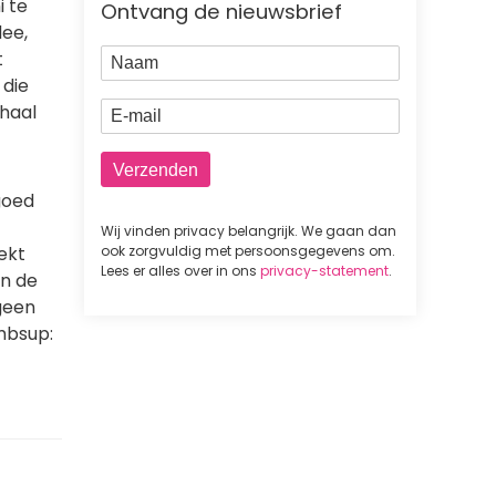
i te
Ontvang de nieuwsbrief
dee,
Naam
t
 die
E-mail
haal
 goed
Wij vinden privacy belangrijk. We gaan dan
ekt
ook zorgvuldig met persoonsgegevens om.
Lees er alles over in ons
privacy-statement
.
in de
 geen
mbsup: