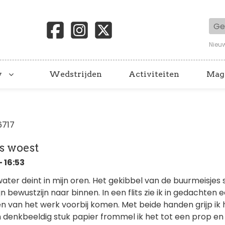
Geb
Nieu
y
Wedstrijden
Activiteiten
Mag
6717
s woest
 16:53
ter deint in mijn oren. Het gekibbel van de buurmeisjes s
 bewustzijn naar binnen. In een flits zie ik in gedachten 
an het werk voorbij komen. Met beide handen grijp ik 
n denkbeeldig stuk papier frommel ik het tot een prop en 