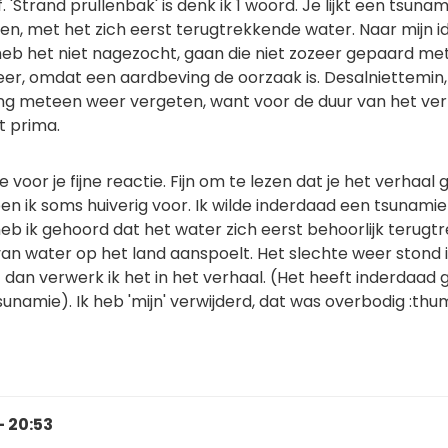
f. 'Strand prullenbak' is denk ik 1 woord. Je lijkt een tsunam
en, met het zich eerst terugtrekkende water. Naar mijn i
heb het niet nagezocht, gaan die niet zozeer gepaard me
eer, omdat een aardbeving de oorzaak is. Desalniettemin,
g meteen weer vergeten, want voor de duur van het ver
t prima.
 voor je fijne reactie. Fijn om te lezen dat je het verhaal
en ik soms huiverig voor. Ik wilde inderdaad een tsunamie
heb ik gehoord dat het water zich eerst behoorlijk terugtr
an water op het land aanspoelt. Het slechte weer stond 
 dan verwerk ik het in het verhaal. (Het heeft inderdaad
namie). Ik heb 'mijn' verwijderd, dat was overbodig :thu
- 20:53