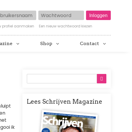
ruikersnaam
Wachtwoord
w profiel aanmaken
Een nieuw wachtwoord kiezen
azine
Shop
Contact
Lees Schrijven Magazine
luipt
Afbeelding
een
het
gooi ik