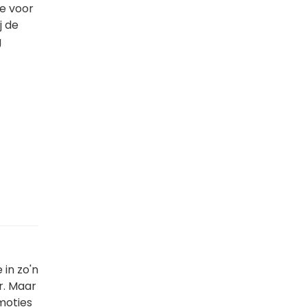
je voor
j de
g
in zo'n
r. Maar
moties