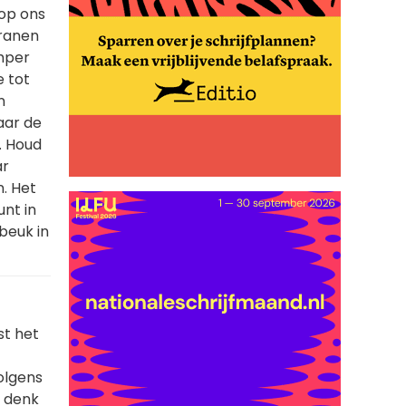
 op ons
Tranen
amper
e tot
n
naar de
j. Houd
ar
. Het
unt in
 beuk in
st het
volgens
s denk