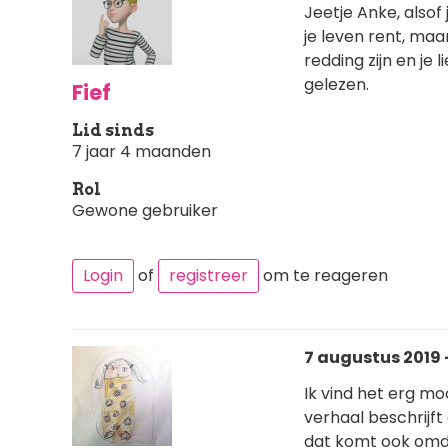
Jeetje Anke, alsof 
je leven rent, maar
redding zijn en je
gelezen.
Fief
Lid sinds
7 jaar 4 maanden
Rol
Gewone gebruiker
Login
of
registreer
om te reageren
7 augustus 2019 -
Ik vind het erg mo
verhaal beschrijf
dat komt ook omd