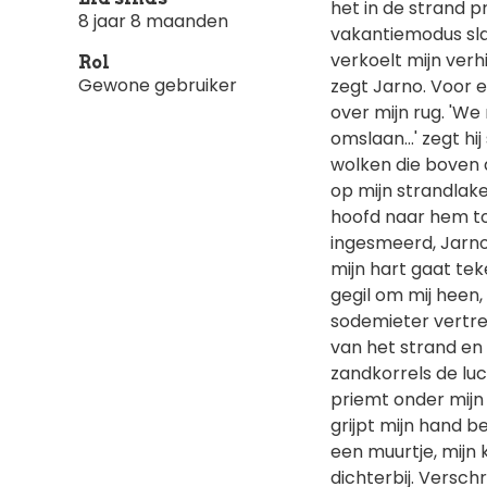
het in de strand p
8 jaar 8 maanden
vakantiemodus slaa
verkoelt mijn verh
Rol
Gewone gebruiker
zegt Jarno. Voor e
over mijn rug. 'W
omslaan...' zegt hi
wolken die boven de
op mijn strandlak
hoofd naar hem toe,
ingesmeerd, Jarno!'
mijn hart gaat tek
gegil om mij heen,
sodemieter vertrek
van het strand en 
zandkorrels de luc
priemt onder mijn 
grijpt mijn hand 
een muurtje, mijn
dichterbij. Versch