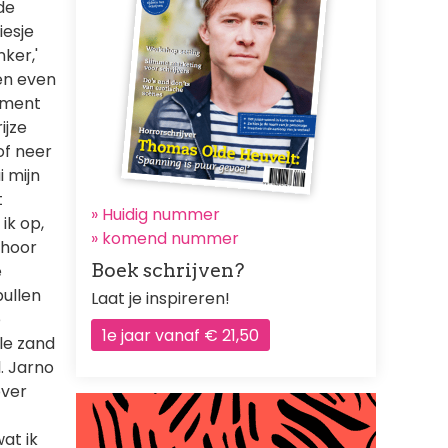
de
iesje
nker,'
en even
oment
ijze
of neer
 mijn
t
» Huidig nummer
 ik op,
»
komend nummer
 hoor
Boek schrijven?
e
pullen
Laat je inspireren!
e
1e jaar vanaf € 21,50
le zand
. Jarno
over
wat ik