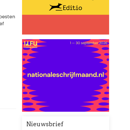
moesten
ef
Nieuwsbrief