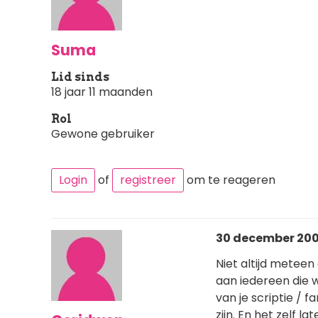
Suma
Lid sinds
18 jaar 11 maanden
Rol
Gewone gebruiker
Login
of
registreer
om te reageren
30 december 200
Niet altijd metee
aan iedereen die w
van je scriptie /
zijn. En het zelf 