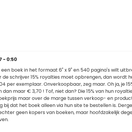
 - 0:50
 een boek in het formaat 6" x 9" en 540 pagina's wilt uit
r de schrijver 15% royalties moet opbrengen, dan wordt h
,04 per exemplaar. Onverkoopbaar, zeg maar. Oh ja, je 15
 dan maar € 3,70 ! Tof, niet dan? Die 15% van hun royalties
boekprijs maar over de marge tussen verkoop- en producti
bij dat het boek alleen via hun site te bestellen is. Dergel
echter geen kopers van boeken, maar hoofdzakelijk dege
ven.