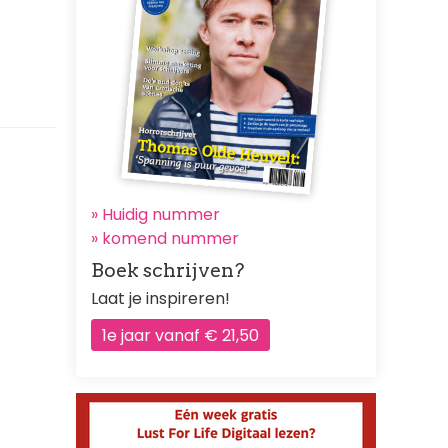
» Huidig nummer
»
komend nummer
Boek schrijven?
Laat je inspireren!
1e jaar vanaf € 21,50