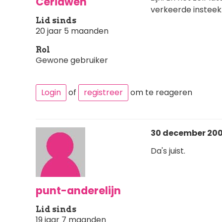
Ceridwen
verkeerde insteek.
Lid sinds
20 jaar 5 maanden
Rol
Gewone gebruiker
Login
of
registreer
om te reageren
30 december 2007
Da's juist.
punt-anderelijn
Lid sinds
19 jaar 7 maanden