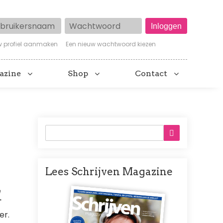
ruikersnaam
Wachtwoord
w profiel aanmaken
Een nieuw wachtwoord kiezen
azine
Shop
Contact
Lees Schrijven Magazine
Afbeelding
e
'
er.