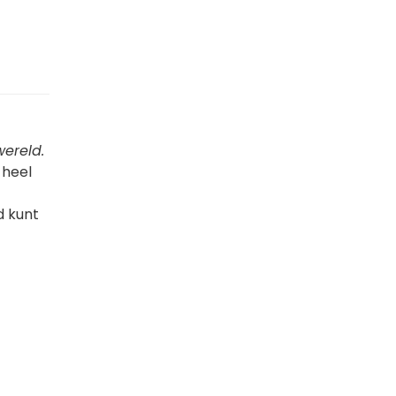
wereld.
u heel
d kunt