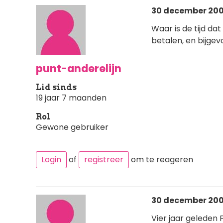
30 december 200
Waar is de tijd d
betalen, en bijgev
punt-anderelijn
Lid sinds
19 jaar 7 maanden
Rol
Gewone gebruiker
Login
of
registreer
om te reageren
30 december 2007
Vier jaar geleden F