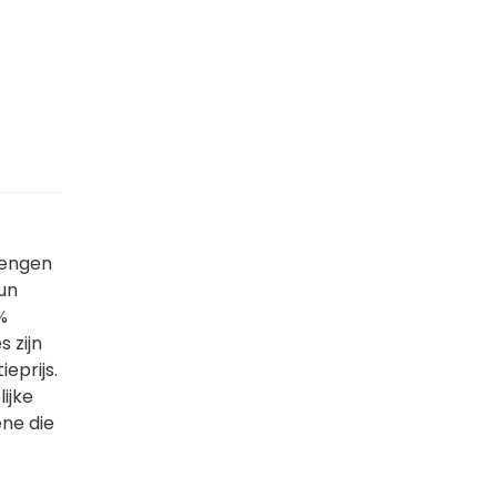
brengen
un
%
 zijn
eprijs.
ijke
ne die