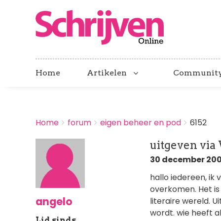
Home
Artikelen
Communit
BREADCRUMBS
Home
forum
eigen beheer en pod
6152
You
are
uitgeven vi
here:
30 december 2007
hallo iedereen, ik
overkomen. Het is
angelo
literaire wereld. 
wordt. wie heeft a
Lid sinds