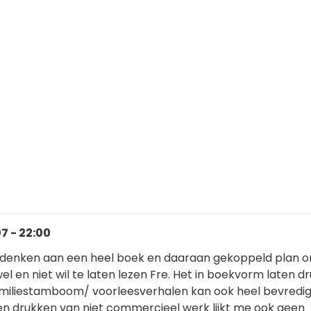
7 - 22:00
n denken aan een heel boek en daaraan gekoppeld plan 
el en niet wil te laten lezen Fre. Het in boekvorm laten d
 familiestamboom/ voorleesverhalen kan ook heel bevredi
laten drukken van niet commercieel werk lijkt me ook geen