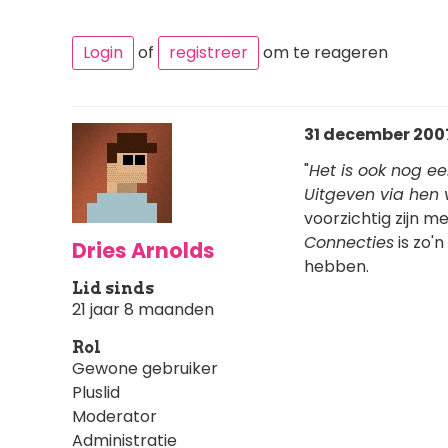
Login
of
registreer
om te reageren
31 december 2007 
"
Het is ook nog ee
Uitgeven via hen 
voorzichtig zijn m
Connecties
is zo'
Dries Arnolds
hebben.
Lid sinds
21 jaar 8 maanden
Rol
Gewone gebruiker
Pluslid
Moderator
Administratie