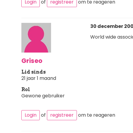
Login
of
registreer
om te reageren
30 december 200
World wide associa
Griseo
Lid sinds
21 jaar 1 maand
Rol
Gewone gebruiker
Login
of
registreer
om te reageren