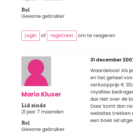
Rol
Gewone gebruiker
Login
of
registreer
om te reageren
31 december 2007
Waardeloos! Als je
en het geheel voo
verkoopprijs € 30
royalties bedragen
Mario Kluser
dus niet over de 
Lid sinds
Daar komt dan nog 
21 jaar 7 maanden
websites trekken 
een boek wil uitge
Rol
Gewone gebruiker