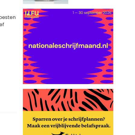
moesten
ef