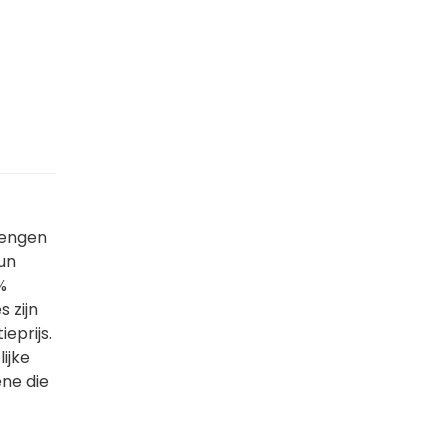
brengen
un
%
 zijn
eprijs.
ijke
ne die