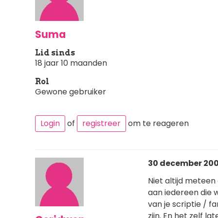
Suma
Lid sinds
18 jaar 10 maanden
Rol
Gewone gebruiker
Login
of
registreer
om te reageren
30 december 200
Niet altijd metee
aan iedereen die w
van je scriptie /
zijn. En het zelf 