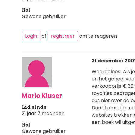
Rol
Gewone gebruiker
Login
of
registreer
om te reageren
31 december 2007
Waardeloos! Als je
en het geheel voo
verkoopprijs € 30
royalties bedragen
Mario Kluser
dus niet over de 
Lid sinds
Daar komt dan nog 
21 jaar 7 maanden
websites trekken 
een boek wil uitge
Rol
Gewone gebruiker