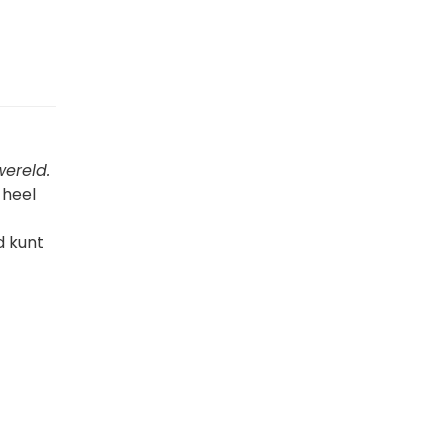
wereld.
u heel
d kunt