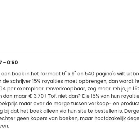
 - 0:50
 een boek in het formaat 6" x 9" en 540 pagina's wilt uit
r de schrijver 15% royalties moet opbrengen, dan wordt h
,04 per exemplaar. Onverkoopbaar, zeg maar. Oh ja, je 15
 dan maar € 3,70 ! Tof, niet dan? Die 15% van hun royalties
boekprijs maar over de marge tussen verkoop- en producti
bij dat het boek alleen via hun site te bestellen is. Dergel
echter geen kopers van boeken, maar hoofdzakelijk dege
ven.