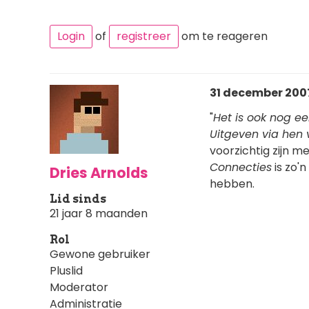
Login
of
registreer
om te reageren
31 december 2007 
"
Het is ook nog ee
Uitgeven via hen 
voorzichtig zijn m
Connecties
is zo'
Dries Arnolds
hebben.
Lid sinds
21 jaar 8 maanden
Rol
Gewone gebruiker
Pluslid
Moderator
Administratie