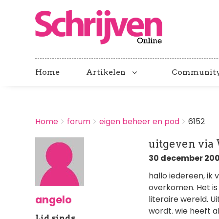
Home
Artikelen
Communit
BREADCRUMBS
Home
forum
eigen beheer en pod
6152
You
are
uitgeven vi
here:
30 december 2007
hallo iedereen, ik
overkomen. Het is
angelo
literaire wereld. 
wordt. wie heeft a
Lid sinds