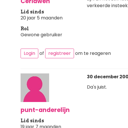
Ceridwen
verkeerde insteek.
Lid sinds
20 jaar 5 maanden
Rol
Gewone gebruiker
Login
of
registreer
om te reageren
30 december 2007
Da's juist.
punt-anderelijn
Lid sinds
19 jaar 7 maanden