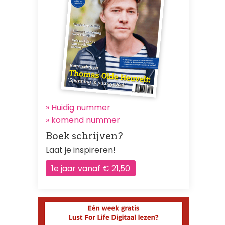
» Huidig nummer
»
komend nummer
Boek schrijven?
Laat je inspireren!
1e jaar vanaf € 21,50