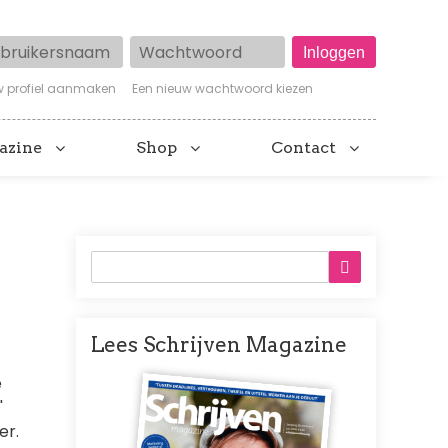
ruikersnaam
Wachtwoord
w profiel aanmaken
Een nieuw wachtwoord kiezen
azine
Shop
Contact
Lees Schrijven Magazine
Afbeelding
e
'
er.