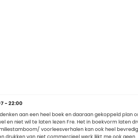
7 - 22:00
n denken aan een heel boek en daaraan gekoppeld plan 
el en niet wil te laten lezen Fre. Het in boekvorm laten d
 familiestamboom/ voorleesverhalen kan ook heel bevredi
laten drukken van niet commercieel werk lijkt me ook geen