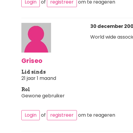
Login
of
registreer
om te reageren
30 december 200
World wide associa
Griseo
Lid sinds
21 jaar 1 maand
Rol
Gewone gebruiker
Login
of
registreer
om te reageren