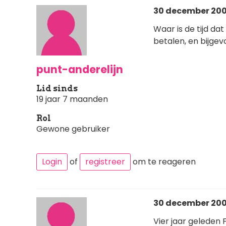
30 december 200
Waar is de tijd d
betalen, en bijgev
punt-anderelijn
Lid sinds
19 jaar 7 maanden
Rol
Gewone gebruiker
Login
of
registreer
om te reageren
30 december 2007
Vier jaar geleden F