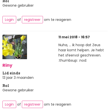
Rol
Gewone gebruiker
Login
of
registreer
om te reageren
11 mei 2018 - 16:57
Nuha, ... ik hoop dat Zeus
haar komt helpen. Je hebt
het sfeervol geschreven.
:thumbsup: :nod:
Riny
Lid sinds
13 jaar 3 maanden
Rol
Gewone gebruiker
Login
of
registreer
om te reageren