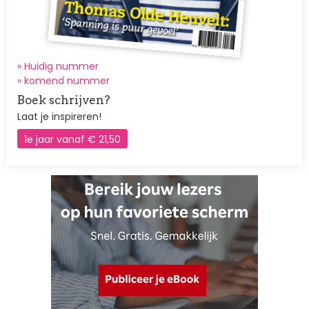
» Huidig nummer
»
komend nummer
Boek schrijven?
Laat je inspireren!
1e jaar vanaf € 21,50