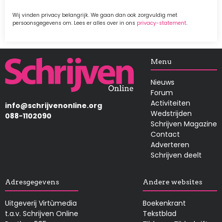
Wij vinden privacy belangrijk. We gaan dan ook zorgvuldig met
persoonsgegevens om. Lees er alles over in ons
privacy-statement
.
Afbeelding
Menu
Nieuws
Forum
Activiteiten
info@schrijvenonline.org
Wedstrijden
088-1102090
Schrijven Magazine
Contact
Adverteren
Schrijven deelt
Adresgegevens
Andere websites
Uitgeverij Virtùmedia
Boekenkrant
t.a.v. Schrijven Online
Tekstblad