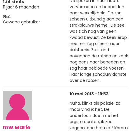
De spoken in haar hoofd
Lid sinds
vervormden en bepaalden
11 jaar 6 maanden
haar werkelijkheid. De zon
Rol
scheen uitbundig aan een
Gewone gebruiker
strakblauwe hemel. De zee
was zich nog van geen
kwaad bewust. Ze keek erop
neer en zag alleen maar
duisternis. Ze stond
bovenaan de rotsen en keek
nog eens naar beneden en
zag haar bebloede voeten.
Haar lange schaduw danste
over de rotsen.
10 mei 2018 - 19:53
Nuha, klinkt als poëzie, zo
mooi vind ik het. De
ondertoon doet me het
ergste denken, ik zou
mw.Marie
zeggen, doe het niet! Korom