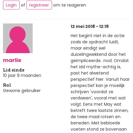
Login
of
registreer
om te reageren
12 mei 2018 - 12:19
Het begint niet in de actie
zoals de opdracht luidt,
maar eindigt wel
duizelingwekkend door het
marlie
geïmpliceerde. :nod: Omdat
het idd mythe-achtig is,
Lid sinds
past het alwetend
10 jaar 9 maanden
perspectief hier. Vanuit haar
perspectief kan je moeilijk
Rol
Gewone gebruiker
schrijven 'voordat ze
verdween', vooral met wat
volgt. Eens met May wat
betreft twee laatste zinnen,
de twee maal rotsen en
beneden. Met bebloede
voeten stond ze bovenaan