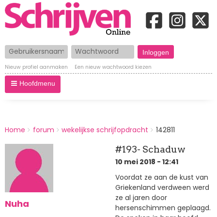
Gebruikersnaam
Wachtwoord
Nieuw profiel aanmaken
Een nieuw wachtwoord kiezen
Hoofdmenu
BREADCRUMBS
Home
forum
wekelijkse schrijfopdracht
142811
You
are
#193- Schaduw
here:
10 mei 2018 - 12:41
Voordat ze aan de kust van
Griekenland verdween werd
ze al jaren door
Nuha
hersenschimmen geplaagd.