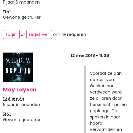
11 jaar 6 maanden
Rol
Gewone gebruiker
Login
of
registreer
om te reageren
12 mei 2018 - 11:06
Voordat ze aan
de kust van
Griekenland
May Laysen
verdween werd
ze al jaren door
Lid sinds
hersenschimmen
8 jaar 9 maanden
geplaagd. De
Rol
spoken in haar
Gewone gebruiker
hoofd
vervormden en