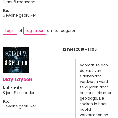
11 jaar 6 maanden
Rol
Gewone gebruiker
Login
of
registreer
om te reageren
12 mei 2018 - 11:06
Voordat ze aan
de kust van
Griekenland
May Laysen
verdween werd
ze al jaren door
Lid sinds
hersenschimmen
8 jaar 9 maanden
geplaagd. De
Rol
spoken in haar
Gewone gebruiker
hoofd
vervormden en