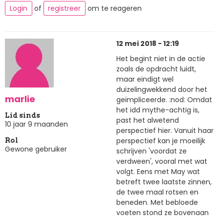
Login
of
registreer
om te reageren
12 mei 2018 - 12:19
Het begint niet in de actie
zoals de opdracht luidt,
maar eindigt wel
duizelingwekkend door het
marlie
geïmpliceerde. :nod: Omdat
het idd mythe-achtig is,
Lid sinds
past het alwetend
10 jaar 9 maanden
perspectief hier. Vanuit haar
perspectief kan je moeilijk
Rol
Gewone gebruiker
schrijven 'voordat ze
verdween', vooral met wat
volgt. Eens met May wat
betreft twee laatste zinnen,
de twee maal rotsen en
beneden. Met bebloede
voeten stond ze bovenaan