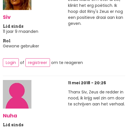
klinkt het erg poëtisch. Ik
hoop dat Riny's Zeus er nog
Siv
een positieve draai aan kan
geven.
Lid sinds
11 jaar 9 maanden
Rol
Gewone gebruiker
Login
of
registreer
om te reageren
11 mei 2018 - 20:26
Thanx Siv, Zeus de redder in
nood, ik krijg wel zin om door
te schrijven aan het verhaal.
Nuha
Lid sinds