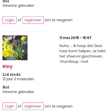
Rol
Gewone gebruiker
Login
of
registreer
om te reageren
11 mei 2018 - 16:57
Nuha, ... ik hoop dat Zeus
haar komt helpen. Je hebt
het sfeervol geschreven.
:thumbsup: :nod:
Riny
Lid sinds
13 jaar 3 maanden
Rol
Gewone gebruiker
Login
of
registreer
om te reageren