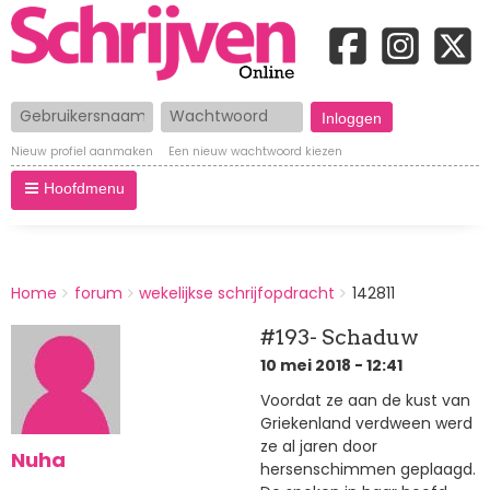
Gebruikersnaam
Wachtwoord
Nieuw profiel aanmaken
Een nieuw wachtwoord kiezen
Hoofdmenu
BREADCRUMBS
Home
forum
wekelijkse schrijfopdracht
142811
You
are
#193- Schaduw
here:
10 mei 2018 - 12:41
Voordat ze aan de kust van
Griekenland verdween werd
ze al jaren door
Nuha
hersenschimmen geplaagd.