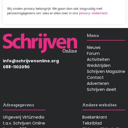
Wij vinden privacy belangrijk. We gaan dan ook zorgvuldig met
persoonsgegevens om. Lees er alles over in ons
privacy-statement
.
Afbeelding
Menu
Nieuws
Forum
Activiteiten
info@schrijvenonline.org
Wedstrijden
088-1102090
Schrijven Magazine
Contact
Adverteren
Schrijven deelt
Adresgegevens
Andere websites
Uitgeverij Virtùmedia
Boekenkrant
t.a.v. Schrijven Online
Tekstblad