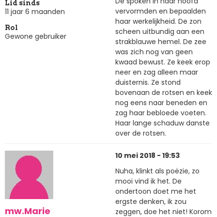
De spoken in haar hoofd
Lid sinds
vervormden en bepaalden
11 jaar 6 maanden
haar werkelijkheid. De zon
Rol
scheen uitbundig aan een
Gewone gebruiker
strakblauwe hemel. De zee
was zich nog van geen
kwaad bewust. Ze keek erop
neer en zag alleen maar
duisternis. Ze stond
bovenaan de rotsen en keek
nog eens naar beneden en
zag haar bebloede voeten.
Haar lange schaduw danste
over de rotsen.
10 mei 2018 - 19:53
Nuha, klinkt als poëzie, zo
mooi vind ik het. De
ondertoon doet me het
ergste denken, ik zou
mw.Marie
zeggen, doe het niet! Korom