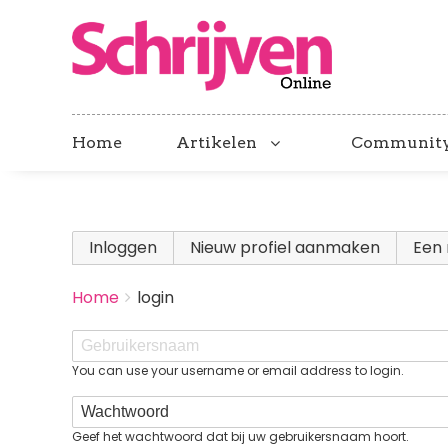
Home
Artikelen
Communit
Primary
Inloggen
(actieve tabblad)
Nieuw profiel aanmaken
Een 
tabs
BREADCRUMBS
Home
login
You
are
Gebruikersnaam
here:
You can use your username or email address to login.
Wachtwoord
Geef het wachtwoord dat bij uw gebruikersnaam hoort.