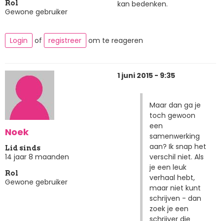
kan bedenken.
Rol
Gewone gebruiker
Login
of
registreer
om te reageren
1 juni 2015 - 9:35
Maar dan ga je
toch gewoon
een
Noek
samenwerking
aan? Ik snap het
Lid sinds
verschil niet. Als
14 jaar 8 maanden
je een leuk
Rol
verhaal hebt,
Gewone gebruiker
maar niet kunt
schrijven - dan
zoek je een
schrijver die