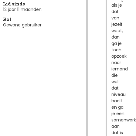
Lid sinds
als je
12 jaar 11 maanden
dat
van
Rol
jezelf
Gewone gebruiker
weet,
dan
ga je
toch
opzoek
naar
iemand
die
wel
dat
niveau
haalt
en ga
je een
samenwerk
aan
dat is