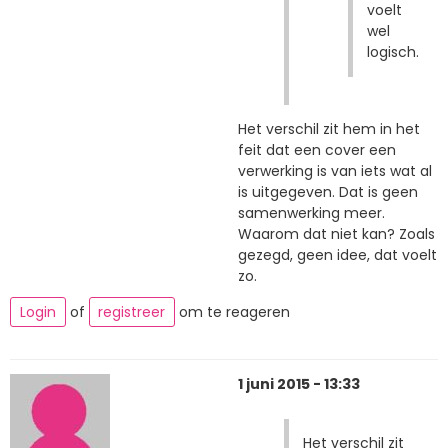
voelt
wel
logisch.
Het verschil zit hem in het
feit dat een cover een
verwerking is van iets wat al
is uitgegeven. Dat is geen
samenwerking meer.
Waarom dat niet kan? Zoals
gezegd, geen idee, dat voelt
zo.
Login
of
registreer
om te reageren
1 juni 2015 - 13:33
Het verschil zit