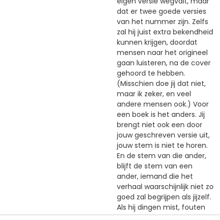
eigen versie wegvalt, maar
dat er twee goede versies
van het nummer zijn. Zelfs
zal hij juist extra bekendheid
kunnen krijgen, doordat
mensen naar het origineel
gaan luisteren, na de cover
gehoord te hebben.
(Misschien doe jij dat niet,
maar ik zeker, en veel
andere mensen ook.) Voor
een boek is het anders. Jij
brengt niet ook een door
jouw geschreven versie uit,
jouw stem is niet te horen.
En de stem van die ander,
blijft de stem van een
ander, iemand die het
verhaal waarschijnlijk niet zo
goed zal begrijpen als jijzelf.
Als hij dingen mist, fouten
maakt, niet helder genoeg