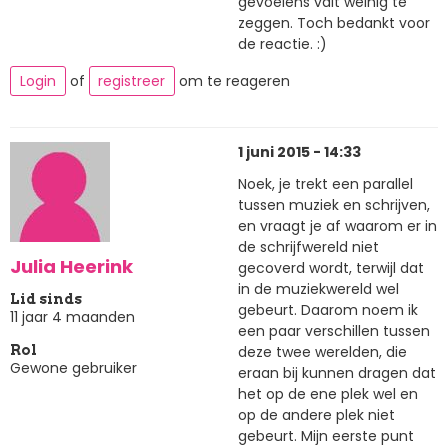
gevoelens valt weinig te
zeggen. Toch bedankt voor
de reactie. :)
Login
of
registreer
om te reageren
1 juni 2015 - 14:33
Noek, je trekt een parallel
tussen muziek en schrijven,
en vraagt je af waarom er in
de schrijfwereld niet
Julia Heerink
gecoverd wordt, terwijl dat
in de muziekwereld wel
Lid sinds
gebeurt. Daarom noem ik
11 jaar 4 maanden
een paar verschillen tussen
deze twee werelden, die
Rol
Gewone gebruiker
eraan bij kunnen dragen dat
het op de ene plek wel en
op de andere plek niet
gebeurt. Mijn eerste punt