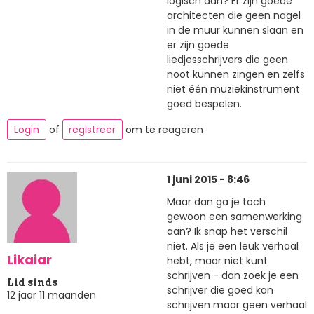
logisch aan? Er zijn goede
architecten die geen nagel
in de muur kunnen slaan en
er zijn goede
liedjesschrijvers die geen
noot kunnen zingen en zelfs
niet één muziekinstrument
goed bespelen.
Login
of
registreer
om te reageren
1 juni 2015 - 8:46
Maar dan ga je toch
gewoon een samenwerking
aan? Ik snap het verschil
niet. Als je een leuk verhaal
Likaiar
hebt, maar niet kunt
schrijven - dan zoek je een
Lid sinds
schrijver die goed kan
12 jaar 11 maanden
schrijven maar geen verhaal