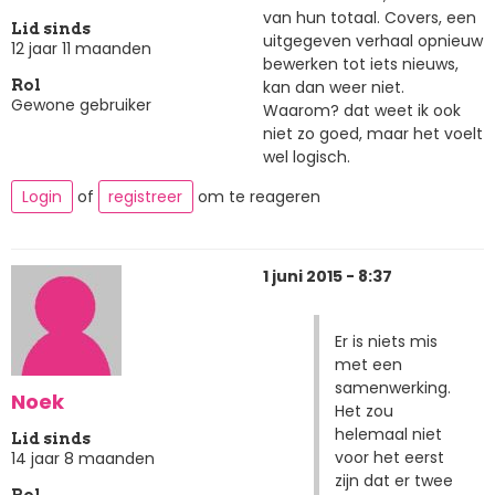
van hun totaal. Covers, een
Lid sinds
uitgegeven verhaal opnieuw
12 jaar 11 maanden
bewerken tot iets nieuws,
kan dan weer niet.
Rol
Gewone gebruiker
Waarom? dat weet ik ook
niet zo goed, maar het voelt
wel logisch.
Login
of
registreer
om te reageren
1 juni 2015 - 8:37
Er is niets mis
met een
samenwerking.
Noek
Het zou
helemaal niet
Lid sinds
voor het eerst
14 jaar 8 maanden
zijn dat er twee
Rol