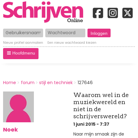
Gebruikersnaam
Wachtwoord
Nieuw profiel aanmaken
Een nieuw wachtwoord kiezen
Hoofdmenu
BREADCRUMBS
Home
forum
stijl en techniek
127646
You
are
Waarom wel in de
here:
muziekwereld en
niet in de
schrijverswereld?
1 juni 2015 - 7:37
Noek
Naar mijn smaak zijn de