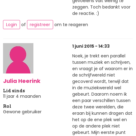
gevoelens valt weinig te
zeggen. Toch bedankt voor
de reactie. :)
Login
of
registreer
om te reageren
1 juni 2015 - 14:33
Noek, je trekt een parallel
tussen muziek en schrijven,
en vraagt je af waarom er in
de schrijfwereld niet
Julia Heerink
gecoverd wordt, terwijl dat
in de muziekwereld wel
Lid sinds
gebeurt. Daarom noem ik
11 jaar 4 maanden
een paar verschillen tussen
deze twee werelden, die
Rol
Gewone gebruiker
eraan bij kunnen dragen dat
het op de ene plek wel en
op de andere plek niet
gebeurt. Mijn eerste punt