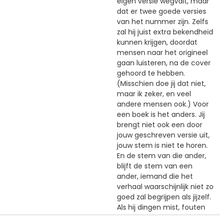
eigen versie wegvalt, maar
dat er twee goede versies
van het nummer zijn. Zelfs
zal hij juist extra bekendheid
kunnen krijgen, doordat
mensen naar het origineel
gaan luisteren, na de cover
gehoord te hebben.
(Misschien doe jij dat niet,
maar ik zeker, en veel
andere mensen ook.) Voor
een boek is het anders. Jij
brengt niet ook een door
jouw geschreven versie uit,
jouw stem is niet te horen.
En de stem van die ander,
blijft de stem van een
ander, iemand die het
verhaal waarschijnlijk niet zo
goed zal begrijpen als jijzelf.
Als hij dingen mist, fouten
maakt, niet helder genoeg