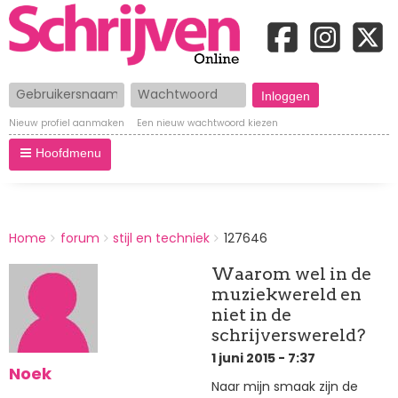
Gebruikersnaam
Wachtwoord
Nieuw profiel aanmaken
Een nieuw wachtwoord kiezen
Hoofdmenu
BREADCRUMBS
Home
forum
stijl en techniek
127646
You
are
Waarom wel in de
here:
muziekwereld en
niet in de
schrijverswereld?
1 juni 2015 - 7:37
Noek
Naar mijn smaak zijn de