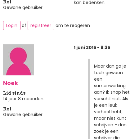
kan bedenken.
Rol
Gewone gebruiker
Login
of
registreer
om te reageren
1 juni 2015 - 9:35
Maar dan ga je
toch gewoon
een
Noek
samenwerking
aan? Ik snap het
Lid sinds
verschil niet. Als
14 jaar 8 maanden
je een leuk
Rol
verhaal hebt,
Gewone gebruiker
maar niet kunt
schrijven - dan
zoek je een
schrijver die