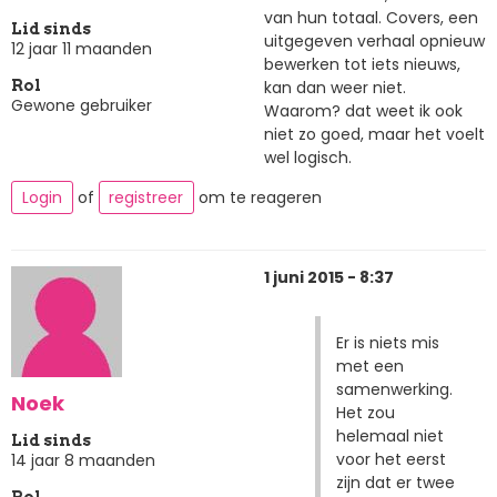
van hun totaal. Covers, een
Lid sinds
uitgegeven verhaal opnieuw
12 jaar 11 maanden
bewerken tot iets nieuws,
kan dan weer niet.
Rol
Gewone gebruiker
Waarom? dat weet ik ook
niet zo goed, maar het voelt
wel logisch.
Login
of
registreer
om te reageren
1 juni 2015 - 8:37
Er is niets mis
met een
samenwerking.
Noek
Het zou
helemaal niet
Lid sinds
voor het eerst
14 jaar 8 maanden
zijn dat er twee
Rol