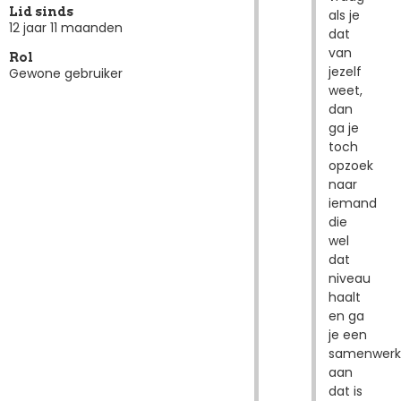
Lid sinds
als je
12 jaar 11 maanden
dat
van
Rol
jezelf
Gewone gebruiker
weet,
dan
ga je
toch
opzoek
naar
iemand
die
wel
dat
niveau
haalt
en ga
je een
samenwerk
aan
dat is