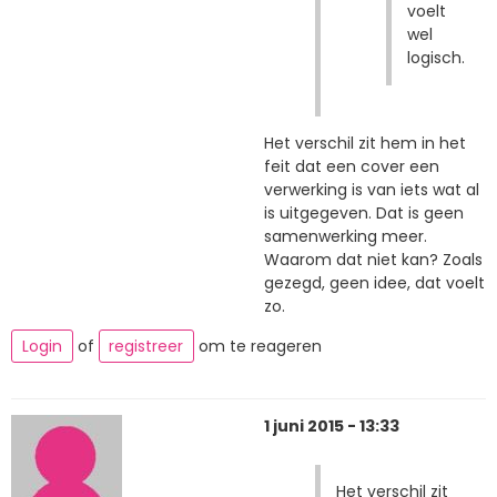
voelt
wel
logisch.
Het verschil zit hem in het
feit dat een cover een
verwerking is van iets wat al
is uitgegeven. Dat is geen
samenwerking meer.
Waarom dat niet kan? Zoals
gezegd, geen idee, dat voelt
zo.
Login
of
registreer
om te reageren
1 juni 2015 - 13:33
Het verschil zit