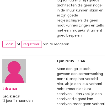
logisch aan? Er zijn goede
architecten die geen nagel
in de muur kunnen slaan en
er zijn goede
liedjesschrijvers die geen
noot kunnen zingen en zelfs
niet één muziekinstrument
goed bespelen.
Login
of
registreer
om te reageren
1 juni 2015 - 8:46
Maar dan ga je toch
gewoon een samenwerking
aan? Ik snap het verschil
niet. Als je een leuk verhaal
Likaiar
hebt, maar niet kunt
schrijven - dan zoek je een
Lid sinds
schrijver die goed kan
12 jaar 11 maanden
schrijven maar geen verhaal