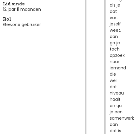
Lid sinds
als je
12 jaar 11 maanden
dat
van
Rol
jezelf
Gewone gebruiker
weet,
dan
ga je
toch
opzoek
naar
iemand
die
wel
dat
niveau
haalt
en ga
je een
samenwerk
aan
dat is