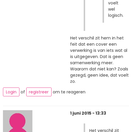
voelt
wel
logisch.
Het verschil zit hem in het
feit dat een cover een
verwerking is van iets wat al
is uitgegeven. Dat is geen
samenwerking meer.
Waarom dat niet kan? Zoals
gezegd, geen idee, dat voelt
zo.
Login
of
registreer
om te reageren
1 juni 2015 - 13:33
Het verschil zit