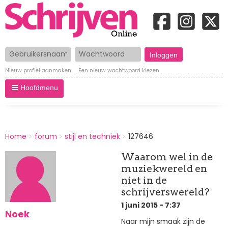
Gebruikersnaam
Wachtwoord
Nieuw profiel aanmaken
Een nieuw wachtwoord kiezen
Hoofdmenu
BREADCRUMBS
Home
forum
stijl en techniek
127646
You
are
Waarom wel in de
here:
muziekwereld en
niet in de
schrijverswereld?
1 juni 2015 - 7:37
Noek
Naar mijn smaak zijn de