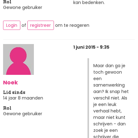
kan bedenken.
Rol
Gewone gebruiker
Login
of
registreer
om te reageren
1 juni 2015 - 9:35
Maar dan ga je
toch gewoon
een
Noek
samenwerking
aan? Ik snap het
Lid sinds
verschil niet. Als
14 jaar 8 maanden
je een leuk
Rol
verhaal hebt,
Gewone gebruiker
maar niet kunt
schrijven - dan
zoek je een
schrijver die