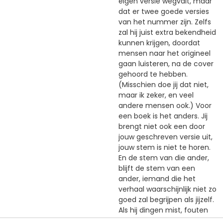
eigen versie wegvalt, maar
dat er twee goede versies
van het nummer zijn. Zelfs
zal hij juist extra bekendheid
kunnen krijgen, doordat
mensen naar het origineel
gaan luisteren, na de cover
gehoord te hebben.
(Misschien doe jij dat niet,
maar ik zeker, en veel
andere mensen ook.) Voor
een boek is het anders. Jij
brengt niet ook een door
jouw geschreven versie uit,
jouw stem is niet te horen.
En de stem van die ander,
blijft de stem van een
ander, iemand die het
verhaal waarschijnlijk niet zo
goed zal begrijpen als jijzelf.
Als hij dingen mist, fouten
maakt, niet helder genoeg