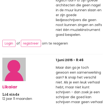
logisch aan? Er zijn goede
architecten die geen nagel
in de muur kunnen slaan en
er zijn goede
liedjesschrijvers die geen
noot kunnen zingen en zelfs
niet één muziekinstrument
goed bespelen.
Login
of
registreer
om te reageren
1 juni 2015 - 8:46
Maar dan ga je toch
gewoon een samenwerking
aan? Ik snap het verschil
niet. Als je een leuk verhaal
Likaiar
hebt, maar niet kunt
schrijven - dan zoek je een
Lid sinds
schrijver die goed kan
12 jaar 11 maanden
schrijven maar geen verhaal