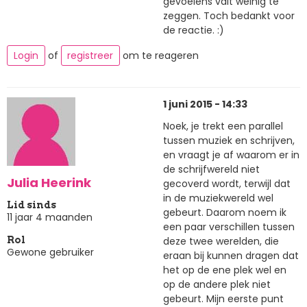
gevoelens valt weinig te
zeggen. Toch bedankt voor
de reactie. :)
Login
of
registreer
om te reageren
1 juni 2015 - 14:33
Noek, je trekt een parallel
tussen muziek en schrijven,
en vraagt je af waarom er in
de schrijfwereld niet
Julia Heerink
gecoverd wordt, terwijl dat
in de muziekwereld wel
Lid sinds
gebeurt. Daarom noem ik
11 jaar 4 maanden
een paar verschillen tussen
deze twee werelden, die
Rol
Gewone gebruiker
eraan bij kunnen dragen dat
het op de ene plek wel en
op de andere plek niet
gebeurt. Mijn eerste punt