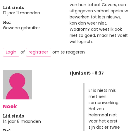
van hun totaal. Covers, een
Lid sinds
uitgegeven verhaal opnieuw
12 jaar 11 maanden
bewerken tot iets nieuws,
kan dan weer niet.
Rol
Gewone gebruiker
Waarom? dat weet ik ook
niet zo goed, maar het voelt
wel logisch.
Login
of
registreer
om te reageren
1 juni 2015 - 8:37
Er is niets mis
met een
samenwerking.
Noek
Het zou
helemaal niet
Lid sinds
voor het eerst
14 jaar 8 maanden
zijn dat er twee
Rol