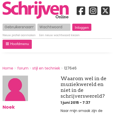
Gebruikersnaam
Wachtwoord
Nieuw profiel aanmaken
Een nieuw wachtwoord kiezen
Hoofdmenu
BREADCRUMBS
Home
forum
stijl en techniek
127646
You
are
Waarom wel in de
here:
muziekwereld en
niet in de
schrijverswereld?
1 juni 2015 - 7:37
Noek
Naar mijn smaak zijn de