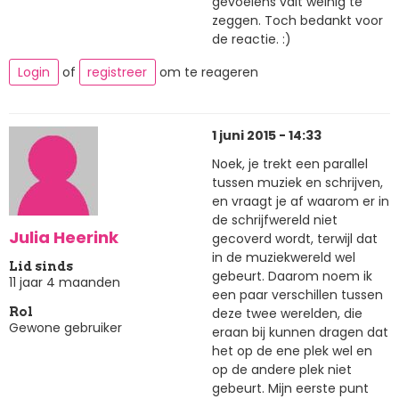
gevoelens valt weinig te
zeggen. Toch bedankt voor
de reactie. :)
Login
of
registreer
om te reageren
1 juni 2015 - 14:33
Noek, je trekt een parallel
tussen muziek en schrijven,
en vraagt je af waarom er in
de schrijfwereld niet
Julia Heerink
gecoverd wordt, terwijl dat
in de muziekwereld wel
Lid sinds
gebeurt. Daarom noem ik
11 jaar 4 maanden
een paar verschillen tussen
deze twee werelden, die
Rol
Gewone gebruiker
eraan bij kunnen dragen dat
het op de ene plek wel en
op de andere plek niet
gebeurt. Mijn eerste punt