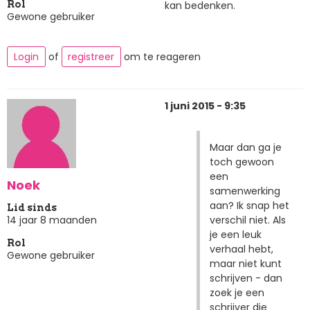
kan bedenken.
Rol
Gewone gebruiker
Login
of
registreer
om te reageren
1 juni 2015 - 9:35
Maar dan ga je
toch gewoon
een
Noek
samenwerking
aan? Ik snap het
Lid sinds
verschil niet. Als
14 jaar 8 maanden
je een leuk
Rol
verhaal hebt,
Gewone gebruiker
maar niet kunt
schrijven - dan
zoek je een
schrijver die