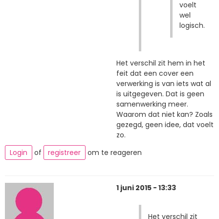
voelt
wel
logisch.
Het verschil zit hem in het
feit dat een cover een
verwerking is van iets wat al
is uitgegeven. Dat is geen
samenwerking meer.
Waarom dat niet kan? Zoals
gezegd, geen idee, dat voelt
zo.
Login
of
registreer
om te reageren
1 juni 2015 - 13:33
Het verschil zit