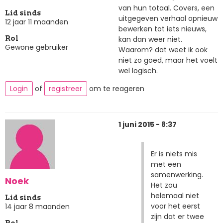
van hun totaal. Covers, een
Lid sinds
uitgegeven verhaal opnieuw
12 jaar 11 maanden
bewerken tot iets nieuws,
kan dan weer niet.
Rol
Gewone gebruiker
Waarom? dat weet ik ook
niet zo goed, maar het voelt
wel logisch.
Login
of
registreer
om te reageren
1 juni 2015 - 8:37
Er is niets mis
met een
samenwerking.
Noek
Het zou
helemaal niet
Lid sinds
voor het eerst
14 jaar 8 maanden
zijn dat er twee
Rol