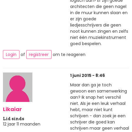
logisch aan? Er zijn goede
architecten die geen nagel
in de muur kunnen slaan en
er zijn goede
liedjesschrijvers die geen
noot kunnen zingen en zelfs
niet één muziekinstrument
goed bespelen.
Login
of
registreer
om te reageren
1 juni 2015 - 8:46
Maar dan ga je toch
gewoon een samenwerking
aan? Ik snap het verschil
niet. Als je een leuk verhaal
Likaiar
hebt, maar niet kunt
schrijven - dan zoek je een
Lid sinds
schrijver die goed kan
12 jaar 11 maanden
schrijven maar geen verhaal