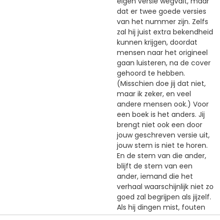
eigen versie wegvalt, maar
dat er twee goede versies
van het nummer zijn. Zelfs
zal hij juist extra bekendheid
kunnen krijgen, doordat
mensen naar het origineel
gaan luisteren, na de cover
gehoord te hebben.
(Misschien doe jij dat niet,
maar ik zeker, en veel
andere mensen ook.) Voor
een boek is het anders. Jij
brengt niet ook een door
jouw geschreven versie uit,
jouw stem is niet te horen.
En de stem van die ander,
blijft de stem van een
ander, iemand die het
verhaal waarschijnlijk niet zo
goed zal begrijpen als jijzelf.
Als hij dingen mist, fouten
maakt, niet helder genoeg