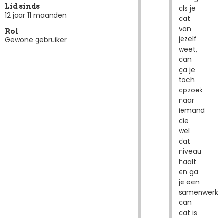
Lid sinds
als je
12 jaar 11 maanden
dat
van
Rol
jezelf
Gewone gebruiker
weet,
dan
ga je
toch
opzoek
naar
iemand
die
wel
dat
niveau
haalt
en ga
je een
samenwerk
aan
dat is