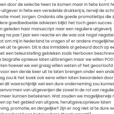
ereen door de selectie heen te komen maar in feite komt h
tgever in feite een veredelde drukkerij is, terwijl de schr
motie moet zorgen. Ondanks alle goede promotietips die z
dere goedbedoelde adviezen blijkt het toch geen succes. 
n geleden haar manuscript naar een reguliere uitgeverij
g na pas 1 jaar een reactie en die was ook nogal negatie
oot om mij in Nederland te vragen of er andere mogelijkh
 uit te geven. Dit is dus inmiddels al gebeurd doch op e
het een teleurstelling gebleken zoals hierboven beschrev
e biografie opnieuw laten uitbrengen maar we willen POD 
oten hoewel we wel graag willen weten of het geoorloofd 
voor een derde keer uit te laten brengen onder een ander
ag zou ik het boek ook eens willen laten beoordelen door
l dit waarschijnlijk wel een dure onderneming zou kunnen 
ssenvormen van uitgeverijen die zowel in de rol van regulie
 meer kunnen betekenen. Wat zouden we mogelijkerwijs 
 op het gebied van uitgave, heruitgave,opnieuw laten
ing, promotie, en dergelijke? Zijn er nog niet al te dure 