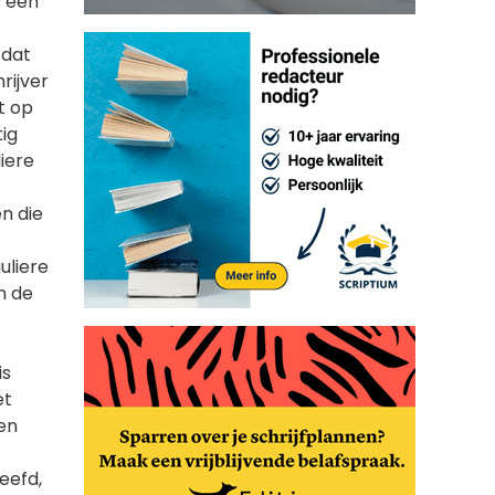
s een
 dat
rijver
t op
tig
iere
n die
uliere
n de
is
et
en
eefd,