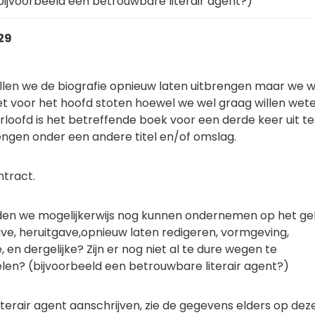
ijvoorbeeld een betrouwbare literair agent?)
:29
llen we de biografie opnieuw laten uitbrengen maar we wi
et voor het hoofd stoten hoewel we wel graag willen wete
rloofd is het betreffende boek voor een derde keer uit te
engen onder een andere titel en/of omslag.
ntract.
en we mogelijkerwijs nog kunnen ondernemen op het ge
ave, heruitgave,opnieuw laten redigeren, vormgeving,
 en dergelijke? Zijn er nog niet al te dure wegen te
en? (bijvoorbeeld een betrouwbare literair agent?)
literair agent aanschrijven, zie de gegevens elders op deze