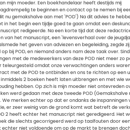
n mijn moeder. Een boekhandelaar heeft destijds mij
aagdrempelig te beginnen en contact op te nemen bij e
id dit nu gemakshalve aan met 'POD') Na dit advies te hebb
et in het begin een tijdje goed te gaan omdat een deskun
uscript redigeerde. Na een korte tijd dat deze redactric
n van het manuscript, een 'levensverhaal over de jeugdj
alsmede het geven van adviezen en begeleiding, zegde zij
 op bij POD, en niemand anders nam deze taak over. Sind
ingen met de medewerkers van deze POD niet meer zo po
er teleurgesteld omdat onze verwachtingen anders ware
ract met de POD te ontbinden en ons te richten op een u
inmiddels 2 boeken heeft laten uitbrengen en met wie w
uding hebben. Op zich is mijn moeder niet ontevreden o
zaken werd gedaan met deze tweede POD (Gemakshalve
2'). We merken echter op dat er ondanks de inspanningen 
e, er zeer weinig van de grond komt wat betreft de ver
D 2 heeft echter het manuscript niet geredigeerd. Het 
oek die slechts gecorrigeerd werd op taalfouten door een
ik echter niet voldoende om op de markt te brengen doc