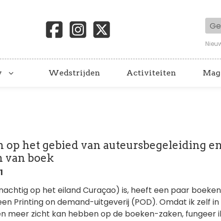
Geb
Nieu
y
Wedstrijden
Activiteiten
Mag
n op het gebied van auteursbegeleiding e
n van boek
1
achtig op het eiland Curaçao) is, heeft een paar boeken 
een Printing on demand-uitgeverij (POD). Omdat ik zelf in
n meer zicht kan hebben op de boeken-zaken, fungeer ik