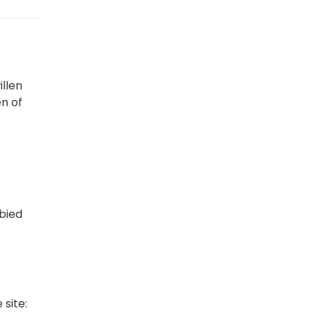
llen
n of
bied
 site: