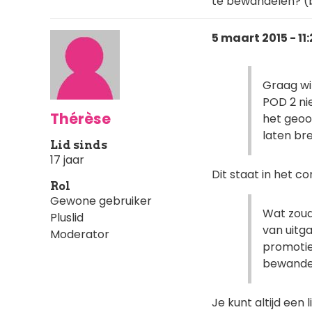
te bewandelen? (b
5 maart 2015 - 11
Graag wi
POD 2 ni
Thérèse
het geoo
laten br
Lid sinds
17 jaar
Dit staat in het co
Rol
Gewone gebruiker
Wat zoud
Pluslid
van uitg
Moderator
promotie,
bewandel
Je kunt altijd een 