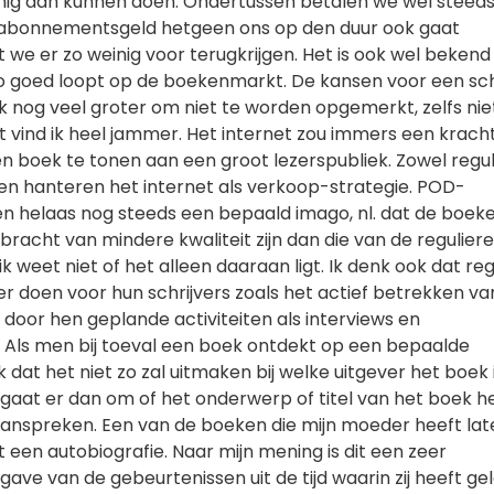
nig aan kunnen doen. Ondertussen betalen we wel steed
abonnementsgeld hetgeen ons op den duur ook gaat
we er zo weinig voor terugkrijgen. Het is ook wel bekend
zo goed loopt op de boekenmarkt. De kansen voor een sch
ok nog veel groter om niet te worden opgemerkt, zelfs nie
t vind ik heel jammer. Het internet zou immers een krach
n boek te tonen aan een groot lezerspubliek. Zowel regul
jen hanteren het internet als verkoop-strategie. POD-
en helaas nog steeds een bepaald imago, nl. dat de boeke
racht van mindere kwaliteit zijn dan die van de reguliere
ik weet niet of het alleen daaraan ligt. Ik denk ook dat reg
r doen voor hun schrijvers zoals het actief betrekken va
lei door hen geplande activiteiten als interviews en
 Als men bij toeval een boek ontdekt op een bepaalde
k dat het niet zo zal uitmaken bij welke uitgever het boek 
 gaat er dan om of het onderwerp of titel van het boek h
 aanspreken. Een van de boeken die mijn moeder heeft lat
 een autobiografie. Naar mijn mening is dit een zeer
ave van de gebeurtenissen uit de tijd waarin zij heeft gel