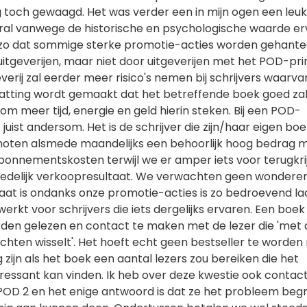
toch gewaagd. Het was verder een in mijn ogen een leuk
al vanwege de historische en psychologische waarde er
l zo dat sommige sterke promotie-acties worden gehant
uitgeverijen, maar niet door uitgeverijen met het POD-pri
everij zal eerder meer risico's nemen bij schrijvers waarv
atting wordt gemaakt dat het betreffende boek goed za
m meer tijd, energie en geld hierin steken. Bij een POD-
t juist andersom. Het is de schrijver die zijn/haar eigen boe
oten alsmede maandelijks een behoorlijk hoog bedrag 
bonnementskosten terwijl we er amper iets voor terugkri
redelijk verkoopresultaat. We verwachten geen wondere
aat is ondanks onze promotie-acties is zo bedroevend la
erkt voor schrijvers die iets dergelijks ervaren. Een boek 
en gelezen en contact te maken met de lezer die 'met 
achten wisselt'. Het hoeft echt geen bestseller te worde
g zijn als het boek een aantal lezers zou bereiken die het
eressant kan vinden. Ik heb over deze kwestie ook contac
D 2 en het enige antwoord is dat ze het probleem begr