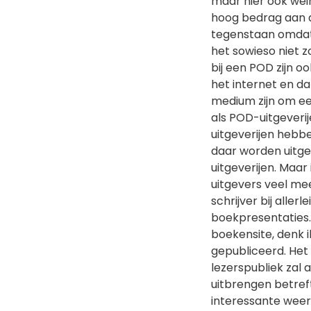
maar hier ook wei
hoog bedrag aan 
tegenstaan omdat 
het sowieso niet 
bij een POD zijn o
het internet en da
medium zijn om ee
als POD-uitgeveri
uitgeverijen hebb
daar worden uitgeb
uitgeverijen. Maar 
uitgevers veel mee
schrijver bij aller
boekpresentaties.
boekensite, denk i
gepubliceerd. Het
lezerspubliek zal
uitbrengen betreft
interessante weerg