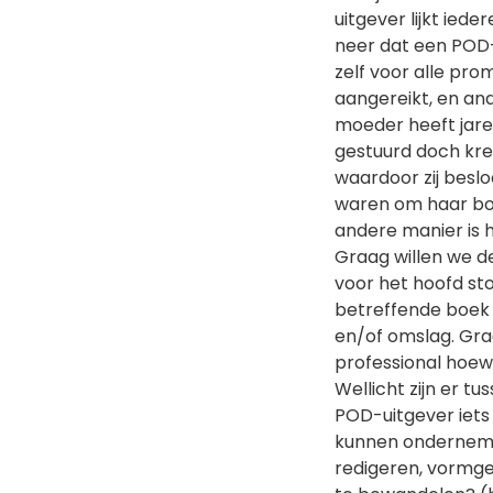
uitgever lijkt ied
neer dat een POD-ui
zelf voor alle pro
aangereikt, en an
moeder heeft jare
gestuurd doch kree
waardoor zij besl
waren om haar boek
andere manier is 
Graag willen we d
voor het hoofd st
betreffende boek 
en/of omslag. Gra
professional hoewe
Wellicht zijn er tu
POD-uitgever iets
kunnen ondernemen
redigeren, vormgev