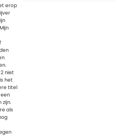
et erop
ijver
ijn
Mijn
f
eden
en
en.
2 niet
is het
e titel
 een
zijn.
re als
nog
wegen