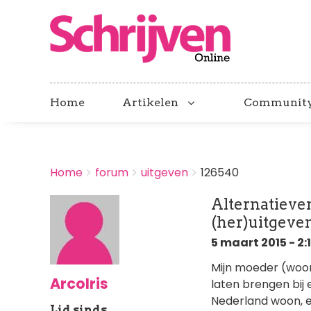
Home
Artikelen
Communit
BREADCRUMBS
Home
forum
uitgeven
126540
You
are
Alternatieve
here:
(her)uitgeve
5 maart 2015 - 2:1
Mijn moeder (woon
ArcoIris
laten brengen bij 
Nederland woon, e
Lid sinds