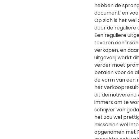
hebben de sprong 
document' en voor
Op zich is het we
door de reguliere 
Een reguliere uitg
tevoren een insch
verkopen, en daaro
uitgeverij werkt di
verder moet prom
betalen voor de a
de vorm van een 
het verkoopresult
dit demotiverend w
immers om te word
schrijver van ged
het zou wel pretti
misschien wel int
opgenomen met PO