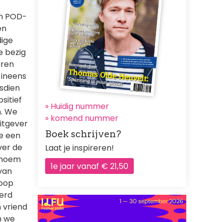
en POD-
en
dige
e bezig
aren
 ineens
sdien
sitief
» Huidig nummer
n. We
»
komend nummer
itgever
Boek schrijven?
e een
ver de
Laat je inspireren!
 noem
1e jaar vanaf € 21,50
van
koop
werd
 vriend
h we