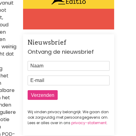
vanuit
oot
t,
houd
 en
ten
Nieuwsbrief
 weinig
Ontvang de nieuwsbrief
ht dat
Naam
g
 het
E-mail
n
albare
 het
inden
guliere
Wij vinden privacy belangrijk. We gaan dan
ook zorgvuldig met persoonsgegevens om.
otie
Lees er alles over in ons
privacy-statement
.
n
en POD-