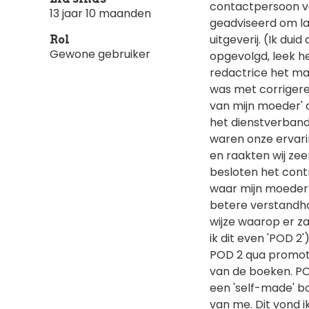
contactpersoon va
13 jaar 10 maanden
geadviseerd om l
uitgeverij. (Ik du
Rol
Gewone gebruiker
opgevolgd, leek h
redactrice het man
was met corrigere
van mijn moeder' 
het dienstverband
waren onze ervar
en raakten wij ze
besloten het cont
waar mijn moeder 
betere verstandho
wijze waarop er 
ik dit even 'POD 
POD 2 qua promoti
van de boeken. PO
een 'self-made' b
van me. Dit vond 