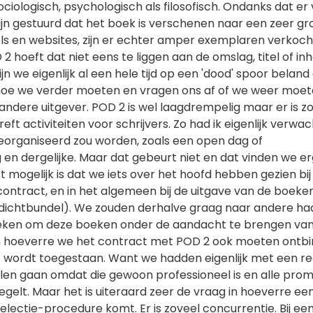
sociologisch, psychologisch als filosofisch. Ondanks dat er 
ijn gestuurd dat het boek is verschenen naar een zeer gr
s en websites, zijn er echter amper exemplaren verkoch
 hoeft dat niet eens te liggen aan de omslag, titel of in
jn we eigenlijk al een hele tijd op een 'dood' spoor beland
hoe we verder moeten en vragen ons af of we weer moe
 andere uitgever. POD 2 is wel laagdrempelig maar er is zo
ft activiteiten voor schrijvers. Zo had ik eigenlijk verwac
georganiseerd zou worden, zoals een open dag of
en dergelijke. Maar dat gebeurt niet en dat vinden we er
t mogelijk is dat we iets over het hoofd hebben gezien bij
ontract, en in het algemeen bij de uitgave van de boeke
 dichtbundel). We zouden derhalve graag naar andere ha
eken om deze boeken onder de aandacht te brengen van
in hoeverre we het contract met POD 2 ook moeten ontb
t wordt toegestaan. Want we hadden eigenlijk met een re
willen gaan omdat die gewoon professioneel is en alle prom
regelt. Maar het is uiteraard zeer de vraag in hoeverre ee
selectie-procedure komt. Er is zoveel concurrentie. Bij e