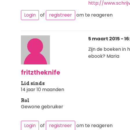
http://www.schrijv
Login
of
registreer
om te reageren
5 maart 2015 - 16
Zijn de boeken in 
ebook? Maria
fritztheknife
Lid sinds
14 jaar 10 maanden
Rol
Gewone gebruiker
Login
of
registreer
om te reageren