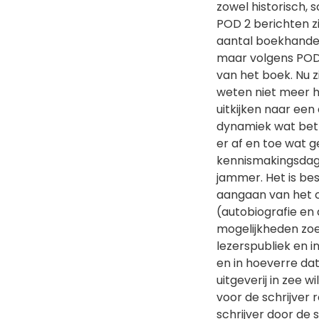
zowel historisch, 
POD 2 berichten z
aantal boekhandel
maar volgens POD 2
van het boek. Nu zi
weten niet meer 
uitkijken naar een
dynamiek wat betre
er af en toe wat 
kennismakingsdag 
jammer. Het is bes
aangaan van het c
(autobiografie en
mogelijkheden zo
lezerspubliek en 
en in hoeverre da
uitgeverij in zee 
voor de schrijver 
schrijver door de 