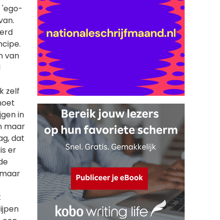
 'ego-
van.
eerd
ncipe.
an van
l
k zelf
moet
jgen in
n maar
ag, dat
is er
de
n maar
t
ijpen