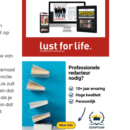
n
it op
je van
llemaal
unctie
Je zult
ein dat
als je
ein dat
t