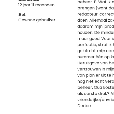
beheer. B. Wat ik
12 jaar 11 maanden
brengen (want daar
redacteur, correc
Rol
Gewone gebruiker
doen. Allemaal za
daarom mijn 'produ
houden. De mindere
maar goed. Voor i
perfectie, straf ik
geluk dat mijn ee
nummer één op ka
Heruitgave van bei
vertrouwen in mijn
van plan er uit te
nog niet echt verd
beheer. Qua koste
als eerste druk? A
vriendelijke/onv
Denise