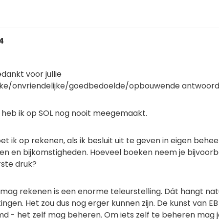
04
dankt voor jullie
ijke/onvriendelijke/goedbedoelde/opbouwende antwoor
t heb ik op SOL nog nooit meegemaakt.
 ik op rekenen, als ik besluit uit te geven in eigen behee
en en bijkomstigheden. Hoeveel boeken neem je bijvoorb
rste druk?
 mag rekenen is een enorme teleurstelling. Dát hangt natu
ingen. Het zou dus nog erger kunnen zijn. De kunst van EB 
emd - het zelf mag beheren. Om iets zelf te beheren mag je