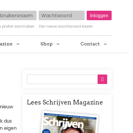
ruikersnaam
Wachtwoord
w profiel aanmaken
Een nieuw wachtwoord kiezen
azine
Shop
Contact
Lees Schrijven Magazine
 nieuw
Afbeelding
ik dus
in eigen