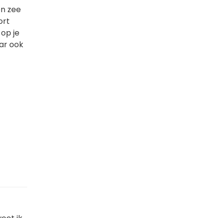
en zee
ort
 op je
aar ook