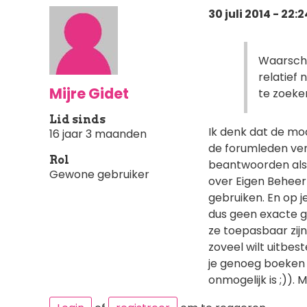
30 juli 2014 - 22:2
Waarschij
relatief 
Mijre Gidet
te zoeken
Lid sinds
Ik denk dat de mod
16 jaar 3 maanden
de forumleden ver
Rol
beantwoorden als j
Gewone gebruiker
over Eigen Beheer
gebruiken. En op j
dus geen exacte get
ze toepasbaar zijn 
zoveel wilt uitbest
je genoeg boeken 
onmogelijk is ;)). 