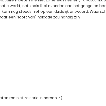
. Jullie moeten me niet zo serieus nemen ;-). Natuurlijk w
nctie werkt, net zoals ik al avonden aan het googelen be
om nog steeds niet op een duidelijk antwoord. Waarschijn
aar een 'soort van' indicatie zou handig zijn.
eten me niet zo serieus nemen ;-).