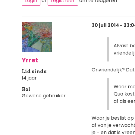
Login
of
registreer
om te reageren
30 juli 2014 - 23:
Alvast be
vriendel
Yrret
Onvriendelijk? Da
Lid sinds
14 jaar
Waar moet
Rol
Qua kost
Gewone gebruiker
af als ee
Waar je beslist op
af van je verwacht
je - en dat is vre