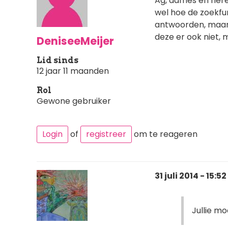
Ag, dames en heren
wel hoe de zoekfu
antwoorden, maar k
deze er ook niet, m
DeniseeMeijer
Lid sinds
12 jaar 11 maanden
Rol
Gewone gebruiker
Login
of
registreer
om te reageren
31 juli 2014 - 15:52
Jullie mo