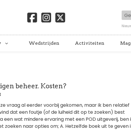
Geb
Nieu
y
Wedstrijden
Activiteiten
Mag
eigen beheer. Kosten?
3
deze vraag al eerder voorbij gekomen, maar ik ben relatief
vind dat een foutje (of de luiheid dit op te zoeken) best
 Na een wat mindere ervaring met een POD uitgeverij, ben 
t zoeken naar opties om; A. Hetzelfde boek uit te geven 