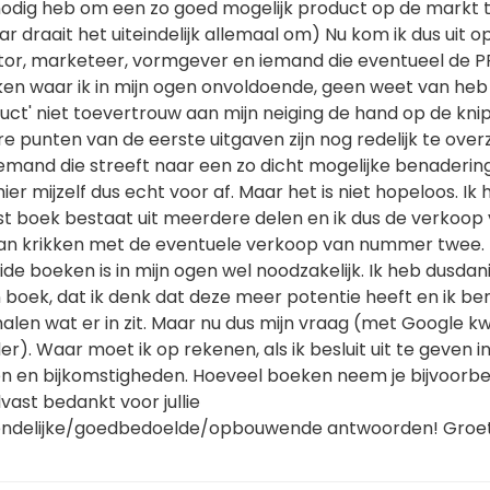
 nodig heb om een zo goed mogelijk product op de markt 
 draait het uiteindelijk allemaal om) Nu kom ik dus uit o
tor, marketeer, vormgever en iemand die eventueel de P
ken waar ik in mijn ogen onvoldoende, geen weet van heb
ct' niet toevertrouw aan mijn neiging de hand op de knip
 punten van de eerste uitgaven zijn nog redelijk te overz
emand die streeft naar een zo dicht mogelijke benaderin
 hier mijzelf dus echt voor af. Maar het is niet hopeloos. Ik
rst boek bestaat uit meerdere delen en ik dus de verkoop
n krikken met de eventuele verkoop van nummer twee.
de boeken is in mijn ogen wel noodzakelijk. Ik heb dusdan
 boek, dat ik denk dat deze meer potentie heeft en ik be
 halen wat er in zit. Maar nu dus mijn vraag (met Google k
er). Waar moet ik op rekenen, als ik besluit uit te geven i
n en bijkomstigheden. Hoeveel boeken neem je bijvoorbe
lvast bedankt voor jullie
riendelijke/goedbedoelde/opbouwende antwoorden! Groet