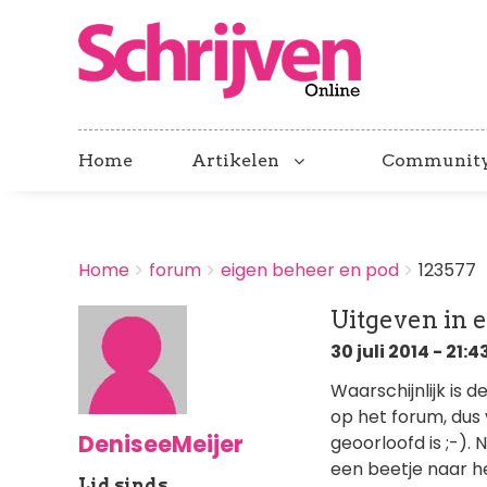
Home
Artikelen
Communit
BREADCRUMBS
Home
forum
eigen beheer en pod
123577
You
are
Uitgeven in 
here:
30 juli 2014 - 21:4
Waarschijnlijk is 
op het forum, dus 
DeniseeMeijer
geoorloofd is ;-).
een beetje naar he
Lid sinds