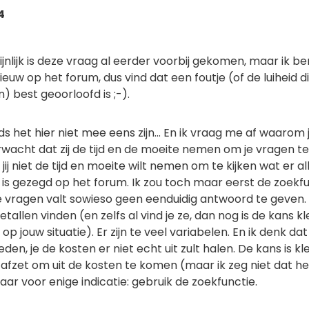
4
nlijk is deze vraag al eerder voorbij gekomen, maar ik be
nieuw op het forum, dus vind dat een foutje (of de luiheid d
) best geoorloofd is ;-).
s het hier niet mee eens zijn... En ik vraag me af waarom 
wacht dat zij de tijd en de moeite nemen om je vragen te
ij niet de tijd en moeite wilt nemen om te kijken wat er a
 is gezegd op het forum. Ik zou toch maar eerst de zoekf
e vragen valt sowieso geen eenduidig antwoord te geven. 
allen vinden (en zelfs al vind je ze, dan nog is de kans kl
op jouw situatie). Er zijn te veel variabelen. En ik denk dat 
eden, je de kosten er niet echt uit zult halen. De kans is kl
afzet om uit de kosten te komen (maar ik zeg niet dat he
Maar voor enige indicatie: gebruik de zoekfunctie.