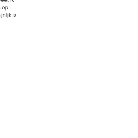
eet ik
n op
lijk is