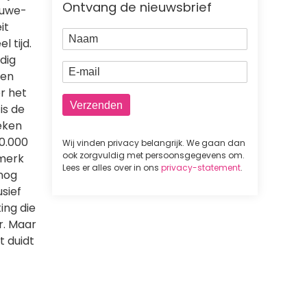
Ontvang de nieuwsbrief
euwe-
it
Naam
l tijd.
odig
E-mail
een
r het
is de
oeken
20.000
Wij vinden privacy belangrijk. We gaan dan
ook zorgvuldig met persoonsgegevens om.
 merk
Lees er alles over in ons
privacy-statement
.
nog
usief
ing die
r. Maar
t duidt