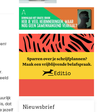
den!
r.
eeld
urlijk
is, dat
Nieuwsbrief
 jezelf