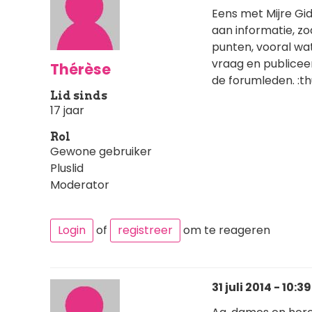
Eens met Mijre Gide
aan informatie, zoa
punten, vooral wat
vraag en publiceer 
Thérèse
de forumleden. :t
Lid sinds
17 jaar
Rol
Gewone gebruiker
Pluslid
Moderator
Login
of
registreer
om te reageren
31 juli 2014 - 10:39