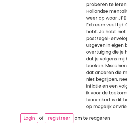
proberen te leren
Hollandse mentali
weer op waar JPB om
Extreem veel tijd. 
hebt. Je hebt nie
postzegel-envelop-
uitgeven in eigen b
overtuiging die je
dat je volgens mij
boeken. Misschien 
dat anderen die m
niet begrijpen. Nee
inflatie en een vol
ik voor de toekom
binnenkort is dit b
op mogelijk onvrien
Login
of
registreer
om te reageren