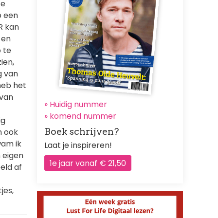
te
p een
R kan
 en
 te
ien,
g van
 heb het
 van
» Huidig nummer
»
komend nummer
ig
Boek schrijven?
n ook
wam ik
Laat je inspireren!
n eigen
1e jaar vanaf € 21,50
eld af
jes,