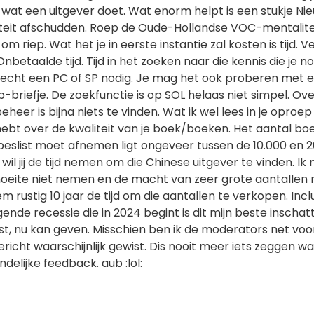
 wat een uitgever doet. Wat enorm helpt is een stukje Ni
teit afschudden. Roep de Oude-Hollandse VOC-mentalite
 riep. Wat het je in eerste instantie zal kosten is tijd. Vee
Onbetaalde tijd. Tijd in het zoeken naar die kennis die je n
t echt een PC of SP nodig. Je mag het ook proberen met 
briefje. De zoekfunctie is op SOL helaas niet simpel. Ove
eheer is bijna niets te vinden. Wat ik wel lees in je oproep 
 hebt over de kwaliteit van je boek/boeken. Het aantal b
 beslist moet afnemen ligt ongeveer tussen de 10.000 en 
wil jij de tijd nemen om die Chinese uitgever te vinden. Ik
oeite niet nemen en de macht van zeer grote aantallen 
m rustig 10 jaar de tijd om die aantallen te verkopen. Incl
gende recessie die in 2024 begint is dit mijn beste inschatt
st, nu kan geven. Misschien ben ik de moderators net voo
ericht waarschijnlijk gewist. Dis nooit meer iets zeggen wa
delijke feedback. aub :lol: