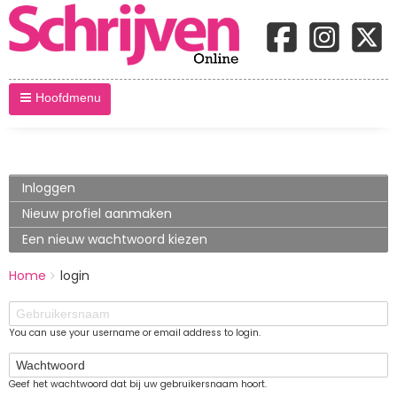
Hoofdmenu
Primary
Inloggen
(actieve
tabblad)
tabs
Nieuw profiel aanmaken
Een nieuw wachtwoord kiezen
BREADCRUMBS
Home
login
You
are
Gebruikersnaam
here:
You can use your username or email address to login.
Wachtwoord
Geef het wachtwoord dat bij uw gebruikersnaam hoort.