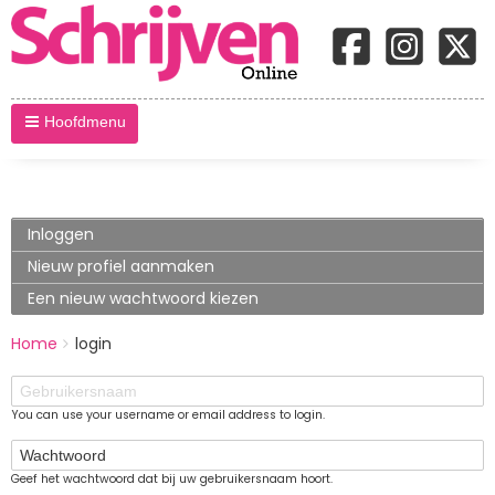
Hoofdmenu
Primary
Inloggen
(actieve
tabblad)
tabs
Nieuw profiel aanmaken
Een nieuw wachtwoord kiezen
BREADCRUMBS
Home
login
You
are
Gebruikersnaam
here:
You can use your username or email address to login.
Wachtwoord
Geef het wachtwoord dat bij uw gebruikersnaam hoort.