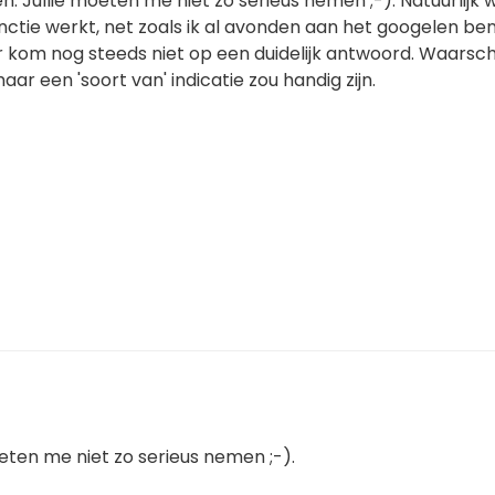
. Jullie moeten me niet zo serieus nemen ;-). Natuurlijk w
nctie werkt, net zoals ik al avonden aan het googelen be
om nog steeds niet op een duidelijk antwoord. Waarschijn
aar een 'soort van' indicatie zou handig zijn.
eten me niet zo serieus nemen ;-).