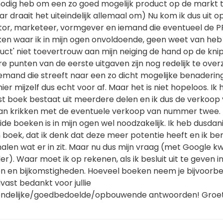
 nodig heb om een zo goed mogelijk product op de markt 
 draait het uiteindelijk allemaal om) Nu kom ik dus uit o
tor, marketeer, vormgever en iemand die eventueel de P
ken waar ik in mijn ogen onvoldoende, geen weet van heb
ct' niet toevertrouw aan mijn neiging de hand op de knip
 punten van de eerste uitgaven zijn nog redelijk te overz
emand die streeft naar een zo dicht mogelijke benaderin
 hier mijzelf dus echt voor af. Maar het is niet hopeloos. Ik
rst boek bestaat uit meerdere delen en ik dus de verkoop
n krikken met de eventuele verkoop van nummer twee.
de boeken is in mijn ogen wel noodzakelijk. Ik heb dusdan
 boek, dat ik denk dat deze meer potentie heeft en ik be
 halen wat er in zit. Maar nu dus mijn vraag (met Google k
er). Waar moet ik op rekenen, als ik besluit uit te geven i
n en bijkomstigheden. Hoeveel boeken neem je bijvoorbe
lvast bedankt voor jullie
riendelijke/goedbedoelde/opbouwende antwoorden! Groet