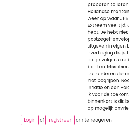
proberen te leren
Hollandse mentali
weer op waar JPB om
Extreem veel tijd. 
hebt. Je hebt nie
postzegel-envelop-
uitgeven in eigen b
overtuiging die je
dat je volgens mij
boeken. Misschien 
dat anderen die m
niet begrijpen. Nee
inflatie en een vol
ik voor de toekom
binnenkort is dit b
op mogelijk onvrien
Login
of
registreer
om te reageren