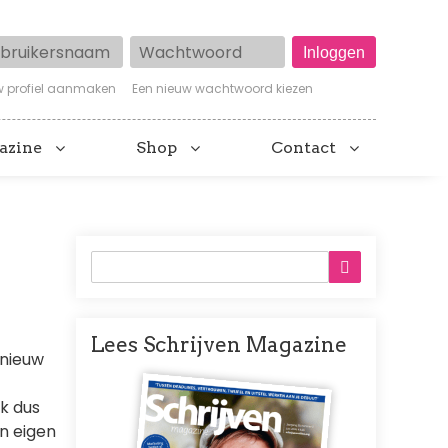
ruikersnaam
Wachtwoord
w profiel aanmaken
Een nieuw wachtwoord kiezen
azine
Shop
Contact
Lees Schrijven Magazine
 nieuw
Afbeelding
ik dus
in eigen