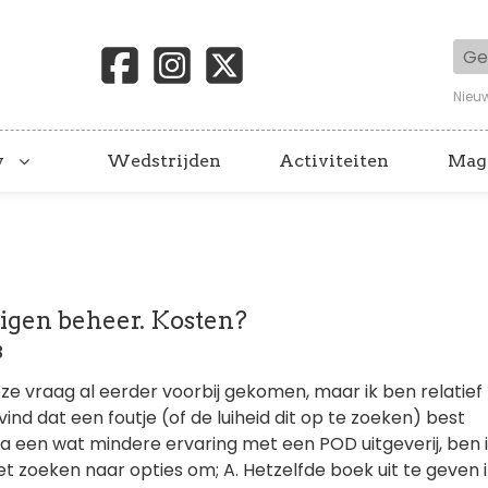
Geb
Nieu
y
Wedstrijden
Activiteiten
Mag
eigen beheer. Kosten?
3
deze vraag al eerder voorbij gekomen, maar ik ben relatief
vind dat een foutje (of de luiheid dit op te zoeken) best
 Na een wat mindere ervaring met een POD uitgeverij, ben 
t zoeken naar opties om; A. Hetzelfde boek uit te geven 