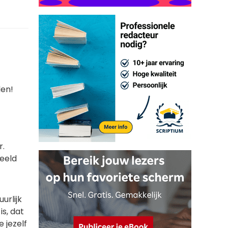
den!
r.
eeld
urlijk
is, dat
 jezelf