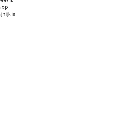
eet ik
n op
lijk is