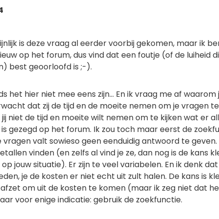
4
nlijk is deze vraag al eerder voorbij gekomen, maar ik be
nieuw op het forum, dus vind dat een foutje (of de luiheid d
) best geoorloofd is ;-).
s het hier niet mee eens zijn... En ik vraag me af waarom 
wacht dat zij de tijd en de moeite nemen om je vragen te
ij niet de tijd en moeite wilt nemen om te kijken wat er a
 is gezegd op het forum. Ik zou toch maar eerst de zoekf
e vragen valt sowieso geen eenduidig antwoord te geven. 
allen vinden (en zelfs al vind je ze, dan nog is de kans kl
op jouw situatie). Er zijn te veel variabelen. En ik denk dat 
eden, je de kosten er niet echt uit zult halen. De kans is kl
afzet om uit de kosten te komen (maar ik zeg niet dat he
Maar voor enige indicatie: gebruik de zoekfunctie.