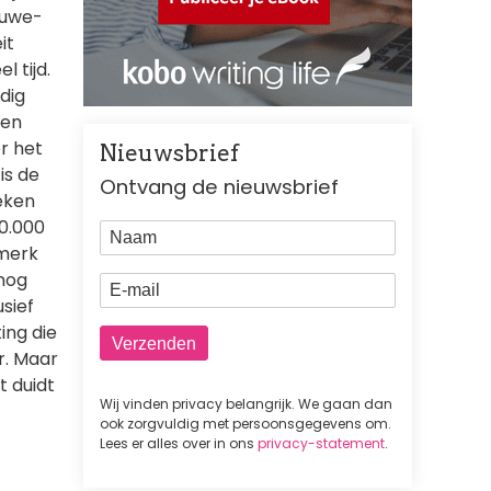
euwe-
it
l tijd.
odig
een
r het
Nieuwsbrief
is de
Ontvang de nieuwsbrief
oeken
20.000
Naam
 merk
nog
E-mail
usief
ing die
r. Maar
t duidt
Wij vinden privacy belangrijk. We gaan dan
ook zorgvuldig met persoonsgegevens om.
Lees er alles over in ons
privacy-statement
.