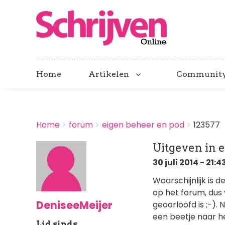
Home
Artikelen
Communit
BREADCRUMBS
Home
forum
eigen beheer en pod
123577
You
are
Uitgeven in 
here:
30 juli 2014 - 21:4
Waarschijnlijk is 
op het forum, dus 
DeniseeMeijer
geoorloofd is ;-).
een beetje naar he
Lid sinds