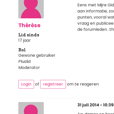
Eens met Mijre Gide
aan informatie, zoa
punten, vooral wat
vraag en publiceer 
Thérèse
de forumleden. :t
Lid sinds
17 jaar
Rol
Gewone gebruiker
Pluslid
Moderator
Login
of
registreer
om te reageren
31 juli 2014 - 10:39