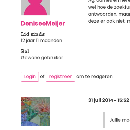
Ag, dames en heren
wel hoe de zoekfu
antwoorden, maar k
deze er ook niet, m
DeniseeMeijer
Lid sinds
12 jaar 11 maanden
Rol
Gewone gebruiker
Login
of
registreer
om te reageren
31 juli 2014 - 15:52
Jullie mo