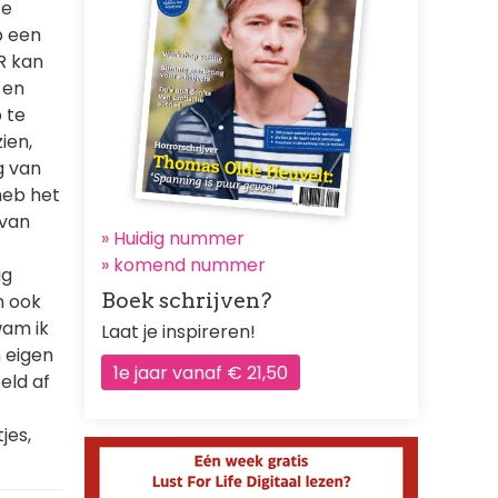
te
p een
R kan
 en
 te
ien,
g van
 heb het
 van
» Huidig nummer
»
komend nummer
ig
Boek schrijven?
n ook
wam ik
Laat je inspireren!
n eigen
1e jaar vanaf € 21,50
eld af
jes,