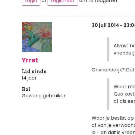
Login
of
registreer
om te reageren
30 juli 2014 - 23:
Alvast be
vriendel
Yrret
Onvriendelijk? Da
Lid sinds
14 jaar
Waar moet
Rol
Qua kost
Gewone gebruiker
af als ee
Waar je beslist op
af van je verwacht
je - en dat is vre