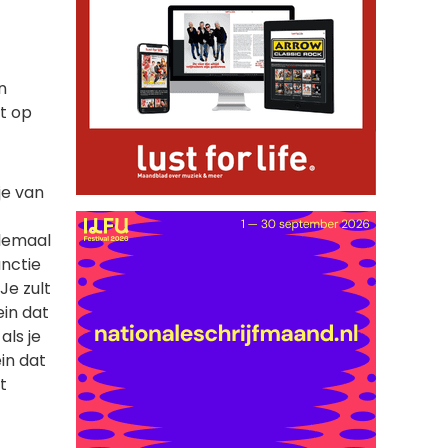
n
it op
je van
llemaal
unctie
Je zult
ein dat
als je
ein dat
t