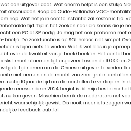
 wat een uitgever doet. Wat enorm helpt is een stukje Ni
teit afschudden. Roep de Oude-Hollandse VOC-mentalite
 riep. Wat het je in eerste instantie zal kosten is tijd. Vee
Onbetaalde tijd. Tijd in het zoeken naar die kennis die je n
t echt een PC of SP nodig. Je mag het ook proberen met 
briefje. De zoekfunctie is op SOL helaas niet simpel. Ove
eheer is bijna niets te vinden. Wat ik wel lees in je oproep 
 hebt over de kwaliteit van je boek/boeken. Het aantal b
 beslist moet afnemen ligt ongeveer tussen de 10.000 en 
wil jij de tijd nemen om die Chinese uitgever te vinden. Ik
oeite niet nemen en de macht van zeer grote aantallen 
m rustig 10 jaar de tijd om die aantallen te verkopen. Incl
gende recessie die in 2024 begint is dit mijn beste inschatt
st, nu kan geven. Misschien ben ik de moderators net voo
ericht waarschijnlijk gewist. Dis nooit meer iets zeggen wa
delijke feedback. aub :lol: