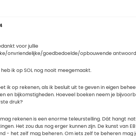
04
dankt voor jullie
ijke/onvriendelijke/goedbedoelde/opbouwende antwoor
t heb ik op SOL nog nooit meegemaakt.
 ik op rekenen, als ik besluit uit te geven in eigen behee
en en bijkomstigheden. Hoeveel boeken neem je bijvoorb
rste druk?
 mag rekenen is een enorme teleurstelling. Dát hangt natu
ingen. Het zou dus nog erger kunnen zijn. De kunst van EB 
emd - het zelf mag beheren. Om iets zelf te beheren mag je