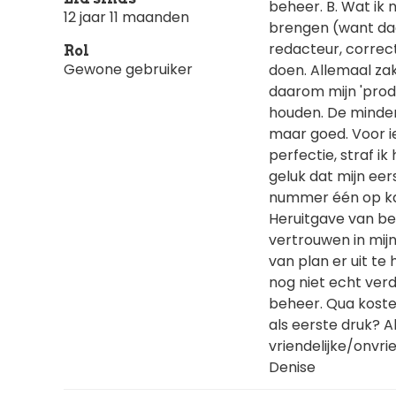
beheer. B. Wat ik
12 jaar 11 maanden
brengen (want daar
redacteur, correc
Rol
Gewone gebruiker
doen. Allemaal za
daarom mijn 'produ
houden. De mindere
maar goed. Voor i
perfectie, straf ik
geluk dat mijn ee
nummer één op ka
Heruitgave van bei
vertrouwen in mijn
van plan er uit te
nog niet echt verd
beheer. Qua koste
als eerste druk? A
vriendelijke/onv
Denise