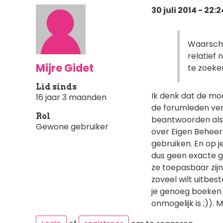
30 juli 2014 - 22:2
Waarschij
relatief 
Mijre Gidet
te zoeken
Lid sinds
Ik denk dat de mod
16 jaar 3 maanden
de forumleden ver
Rol
beantwoorden als j
Gewone gebruiker
over Eigen Beheer
gebruiken. En op j
dus geen exacte get
ze toepasbaar zijn 
zoveel wilt uitbest
je genoeg boeken 
onmogelijk is ;)). 