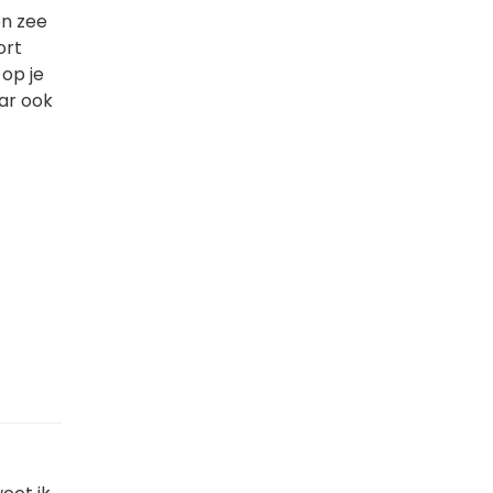
en zee
ort
 op je
aar ook