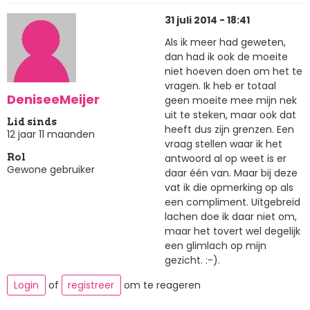
31 juli 2014 - 18:41
Als ik meer had geweten,
dan had ik ook de moeite
niet hoeven doen om het te
vragen. Ik heb er totaal
DeniseeMeijer
geen moeite mee mijn nek
uit te steken, maar ook dat
Lid sinds
heeft dus zijn grenzen. Een
12 jaar 11 maanden
vraag stellen waar ik het
antwoord al op weet is er
Rol
Gewone gebruiker
daar één van. Maar bij deze
vat ik die opmerking op als
een compliment. Uitgebreid
lachen doe ik daar niet om,
maar het tovert wel degelijk
een glimlach op mijn
gezicht. :-).
Login
of
registreer
om te reageren