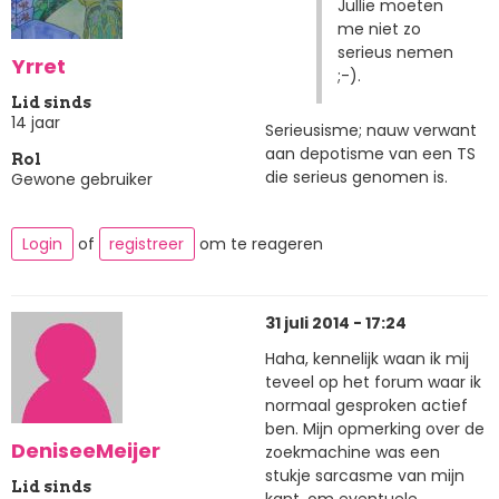
Jullie moeten
me niet zo
serieus nemen
Yrret
;-).
Lid sinds
14 jaar
Serieusisme; nauw verwant
aan depotisme van een TS
Rol
die serieus genomen is.
Gewone gebruiker
Login
of
registreer
om te reageren
31 juli 2014 - 17:24
Haha, kennelijk waan ik mij
teveel op het forum waar ik
normaal gesproken actief
ben. Mijn opmerking over de
DeniseeMeijer
zoekmachine was een
stukje sarcasme van mijn
Lid sinds
kant, om eventuele