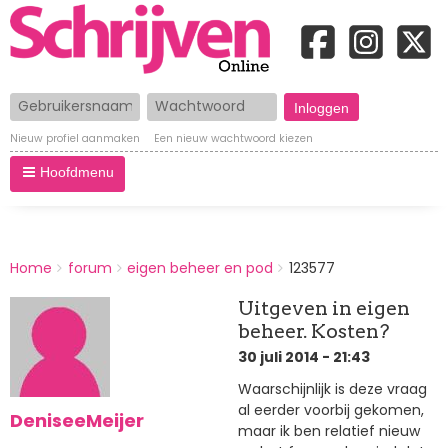
Gebruikersnaam
Wachtwoord
Nieuw profiel aanmaken
Een nieuw wachtwoord kiezen
Hoofdmenu
BREADCRUMBS
Home
forum
eigen beheer en pod
123577
You
are
Uitgeven in eigen
here:
beheer. Kosten?
30 juli 2014 - 21:43
Waarschijnlijk is deze vraag
al eerder voorbij gekomen,
DeniseeMeijer
maar ik ben relatief nieuw