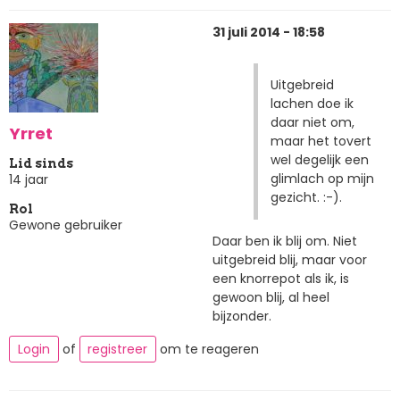
31 juli 2014 - 18:58
Uitgebreid
lachen doe ik
daar niet om,
Yrret
maar het tovert
wel degelijk een
Lid sinds
glimlach op mijn
14 jaar
gezicht. :-).
Rol
Gewone gebruiker
Daar ben ik blij om. Niet
uitgebreid blij, maar voor
een knorrepot als ik, is
gewoon blij, al heel
bijzonder.
Login
of
registreer
om te reageren