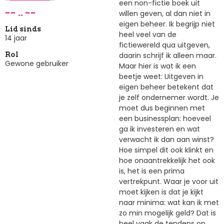
een non-fictie boek uit
-- .. --
willen geven, al dan niet in
eigen beheer. Ik begrijp niet
Lid sinds
heel veel van de
14 jaar
fictiewereld qua uitgeven,
daarin schrijf ik alleen maar.
Rol
Gewone gebruiker
Maar hier is wat ik een
beetje weet: Uitgeven in
eigen beheer betekent dat
je zelf ondernemer wordt. Je
moet dus beginnen met
een businessplan: hoeveel
ga ik investeren en wat
verwacht ik dan aan winst?
Hoe simpel dit ook klinkt en
hoe onaantrekkelijk het ook
is, het is een prima
vertrekpunt. Waar je voor uit
moet kijken is dat je kijkt
naar minima: wat kan ik met
zo min mogelijk geld? Dat is
heel vaak de tendens op