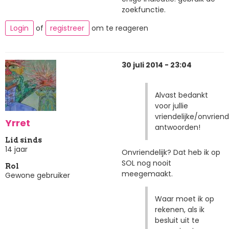
zoekfunctie.
Login
of
registreer
om te reageren
30 juli 2014 - 23:04
Alvast bedankt
voor jullie
vriendelijke/onvrie
Yrret
antwoorden!
Lid sinds
14 jaar
Onvriendelijk? Dat heb ik op
SOL nog nooit
Rol
meegemaakt.
Gewone gebruiker
Waar moet ik op
rekenen, als ik
besluit uit te