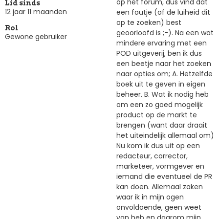
op het forum, dus vind dat
Lid sinds
12 jaar 11 maanden
een foutje (of de luiheid dit
op te zoeken) best
Rol
geoorloofd is ;-). Na een wat
Gewone gebruiker
mindere ervaring met een
POD uitgeverij, ben ik dus
een beetje naar het zoeken
naar opties om; A. Hetzelfde
boek uit te geven in eigen
beheer. B. Wat ik nodig heb
om een zo goed mogelijk
product op de markt te
brengen (want daar draait
het uiteindelijk allemaal om)
Nu kom ik dus uit op een
redacteur, corrector,
marketeer, vormgever en
iemand die eventueel de PR
kan doen. Allemaal zaken
waar ik in mijn ogen
onvoldoende, geen weet
van heb en daarom mijn