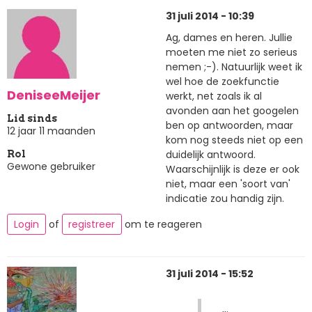
31 juli 2014 - 10:39
Ag, dames en heren. Jullie
moeten me niet zo serieus
nemen ;-). Natuurlijk weet ik
wel hoe de zoekfunctie
DeniseeMeijer
werkt, net zoals ik al
avonden aan het googelen
Lid sinds
ben op antwoorden, maar
12 jaar 11 maanden
kom nog steeds niet op een
duidelijk antwoord.
Rol
Gewone gebruiker
Waarschijnlijk is deze er ook
niet, maar een 'soort van'
indicatie zou handig zijn.
Login
of
registreer
om te reageren
31 juli 2014 - 15:52