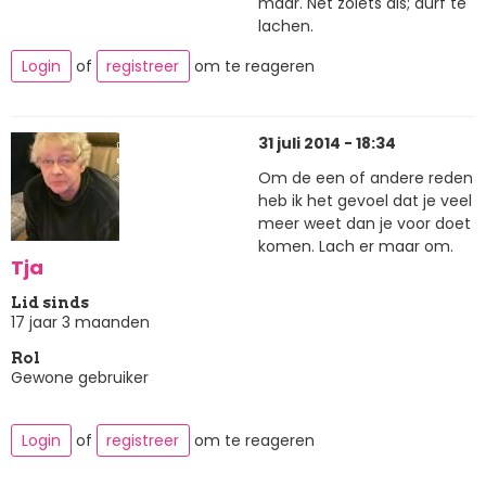
maar. Net zoiets als; durf te
lachen.
Login
of
registreer
om te reageren
31 juli 2014 - 18:34
Om de een of andere reden
heb ik het gevoel dat je veel
meer weet dan je voor doet
komen. Lach er maar om.
Tja
Lid sinds
17 jaar 3 maanden
Rol
Gewone gebruiker
Login
of
registreer
om te reageren