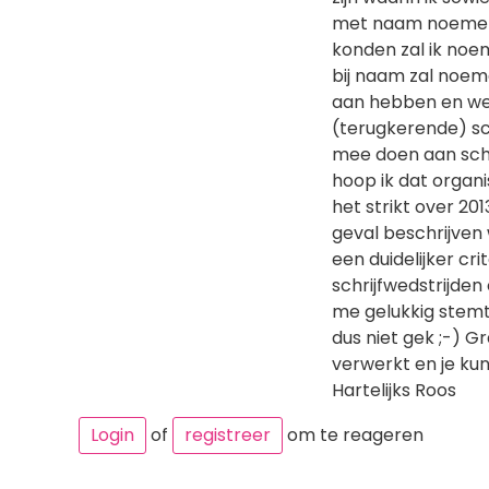
met naam noemen e
konden zal ik noem
bij naam zal noeme
aan hebben en wet
(terugkerende) sc
mee doen aan schri
hoop ik dat organ
het strikt over 2013
geval beschrijven 
een duidelijker cr
schrijfwedstrijde
me gelukkig stemt 
dus niet gek ;-) G
verwerkt en je kun
Hartelijks Roos
Login
of
registreer
om te reageren