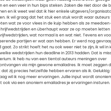
n een veer in hun bips steken. Zaken die niet door de 
en en ik weet wel dat ik hier enkele uitgevers/organisato
n. Ik wil graag dat het stuk een stuk wordt waar auteurs
en wat ze voor vlees in de kuip hebben als ze meedoen
hrijfwedstrijden en überhaupt waar ze op moeten letten 
jfwedstrijden, wat normaal is en wat niet. Tevens en voo
iserende partijen er wat aan hebben. Er werd nog gevraa
 gaat. Zo strikt hoeft het nu ook weer niet te zijn, ik wil in 
welke wedstrijden hun deadline in 2013 hadden. Dat is mis
iterium. Ik heb nu van een tiental auteurs meningen over
n ontvangen via mijn gewone emailadres. Ik moet zeggen d
dat zij precies hetzelfde hebben ervaren als ik. Gelukkig 
raag wil ik nog meer ervaringen. Jullie input wordt anonie
t ook via een anoniem emailadres je ervaringen insturen.