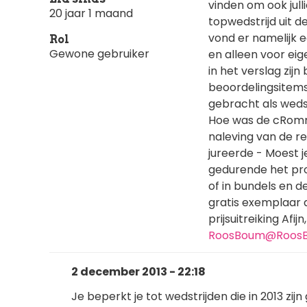
vinden om ook jul
20 jaar 1 maand
topwedstrijd uit 
vond er namelijk e
Rol
Gewone gebruiker
en alleen voor eig
in het verslag zij
beoordelingsitems
gebracht als wedst
Hoe was de cRommu
naleving van de re
jureerde - Moest j
gedurende het pro
of in bundels en de
gratis exemplaar a
prijsuitreiking Af
RoosBoum@RoosB
2 december 2013 - 22:18
Je beperkt je tot wedstrijden die in 2013 zij