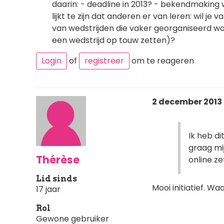
daarin: - deadline in 2013? - bekendmaking 
lijkt te zijn dat anderen er van leren: wil je 
van wedstrijden die vaker georganiseerd wo
een wedstrijd op touw zetten)?
Login
of
registreer
om te reageren
2 december 2013 
Ik heb di
graag mi
Thérèse
online ze
Lid sinds
Mooi initiatief. W
17 jaar
Rol
Gewone gebruiker