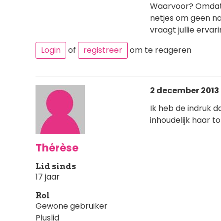
Waarvoor? Omdat ik
netjes om geen na
vraagt jullie ervar
Login
of
registreer
om te reageren
2 december 2013 
Ik heb de indruk da
inhoudelijk haar t
Thérèse
Lid sinds
17 jaar
Rol
Gewone gebruiker
Pluslid