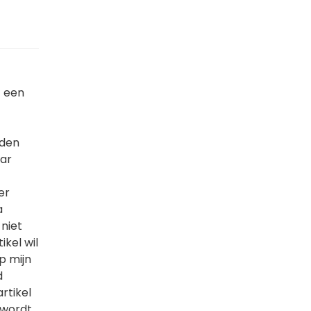
t een
jden
aar
er
a
 niet
ikel wil
p mijn
d
rtikel
 wordt,