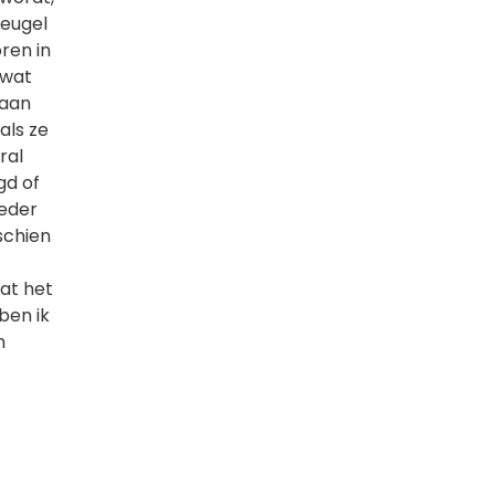
beugel
ren in
 wat
 aan
als ze
ral
gd of
ieder
schien
at het
ben ik
m