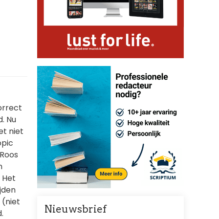
correct
d. Nu
et niet
opic
 Roos
n
? Het
ijden
 (niet
Nieuwsbrief
.