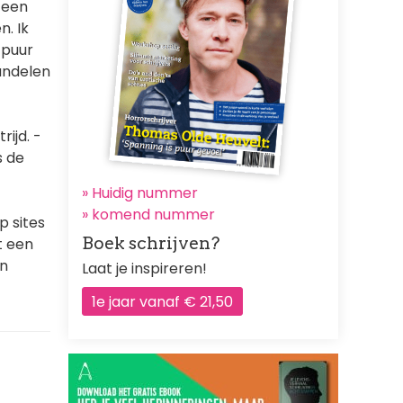
 een
. Ik
 puur
handelen
rijd. -
s de
» Huidig nummer
»
komend nummer
 sites
Boek schrijven?
t een
en
Laat je inspireren!
1e jaar vanaf € 21,50