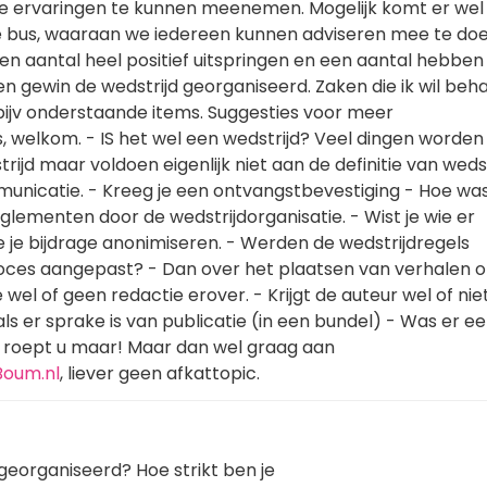
lie ervaringen te kunnen meenemen. Mogelijk komt er wel
de bus, waaraan we iedereen kunnen adviseren mee te doen
en aantal heel positief uitspringen en een aantal hebben
en gewin de wedstrijd georganiseerd. Zaken die ik wil be
n bijv onderstaande items. Suggesties voor meer
, welkom. - IS het wel een wedstrijd? Veel dingen worden
rijd maar voldoen eigenlijk niet aan de definitie van wedst
nicatie. - Kreeg je een ontvangstbevestiging - Hoe wa
glementen door de wedstrijdorganisatie. - Wist je wie er
e je bijdrage anonimiseren. - Werden de wedstrijdregels
ces aangepast? - Dan over het plaatsen van verhalen op
 wel of geen redactie erover. - Krijgt de auteur wel of nie
ls er sprake is van publicatie (in een bundel) - Was er e
ijn, roept u maar! Maar dan wel graag aan
oum.nl
, liever geen afkattopic.
n georganiseerd? Hoe strikt ben je