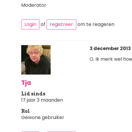
Moderator
Login
of
registreer
om te reageren
3 december 2013 
O. Ik merk wel hoe
Tja
Lid sinds
17 jaar 3 maanden
Rol
Gewone gebruiker