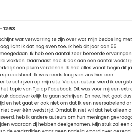
- 12:53
chijnt wat verwarring te zijn over wat mijn bedoeling me
Graag licht ik dat nog even toe. Ik heb dit jaar aan 55
n meegedaan. Ik heb een aantal zeer beroerde ervaringen
lei vlakken. Daarnaast heb ik ook aan een aantal wedstri
elijk een pluim verdienen. Ik heb alles vanaf begin dit j
 spreadsheet. Ik was reeds lang van zins hier een
r te schrijven op mijn site. Via een auteur werd ik eergist
 het topic van Tja op Facebook. Dit was voor mij een extr
tuk daadwerkelijk te gaan schrijven. En nee, het gaat dus
jd en het gaat er ook niet om dat ik een neersabelend art
 niet over één wedstrijd. Omdat ik niet wil dat het alleen o
aseerd, heb ik andere auteurs om hun meningen gevraag
ijden waaraan zij hebben deelgenomen. Mijn stuk zal een a
wieso de wedstrijden waar geen nadelig woord over gezegd