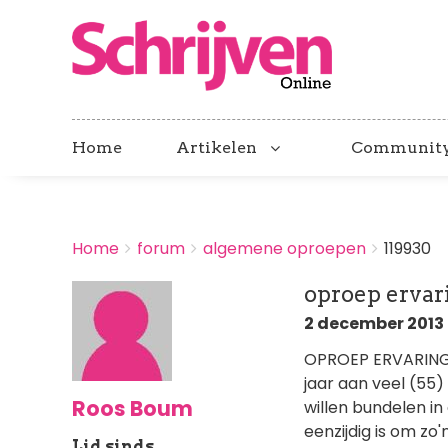
Home
Artikelen
Communit
BREADCRUMBS
Home
forum
algemene oproepen
119930
You
are
oproep ervari
here:
2 december 2013 
OPROEP ERVARINGE
jaar aan veel (55)
Roos Boum
willen bundelen i
eenzijdig is om zo
Lid sinds