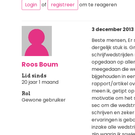
Login
of
registreer
om te reageren
3 december 2013 
Beste mensen, Er s
dergelijk stuk is. 
schrijfwedstrijde
opgedaan op aller
Roos Boum
meegedaan die werk
Lid sinds
bijgehouden in een
20 jaar 1 maand
rapport/artikel ove
meen ik, getipt op
Rol
motivatie om het s
Gewone gebruiker
sec om die wedstri
schrijven en zeker
ervaringen is geb
inzake alle wedstr
zijn waarin ik so