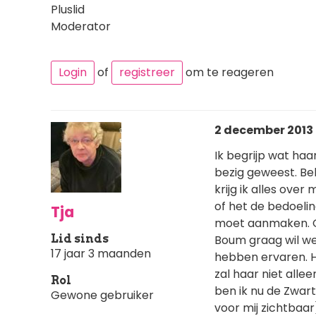
Pluslid
Moderator
Login
of
registreer
om te reageren
2 december 2013 
Ik begrijp wat haar
bezig geweest. Be
krijg ik alles ove
of het de bedoeling
Tja
moet aanmaken. Gr
Lid sinds
Boum graag wil we
17 jaar 3 maanden
hebben ervaren. He
zal haar niet alle
Rol
ben ik nu de Zwarte
Gewone gebruiker
voor mij zichtbaar