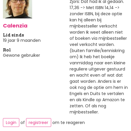
Zjors: Dat had ik al gedaan.
17,36 -> Met ISBN 14,14 ->
zonder ISBN, bij deze optie
kan hij alleen bij
Calenzia
mijnbestseller verkocht
worden Ik weet alleen niet
Lid sinds
of boeken via mijnbestseller
19 jaar 9 maanden
veel verkocht worden.
(buiten familie/kenniskring
Rol
Gewone gebruiker
om) Ik heb het boekje
vanmiddag naar een kleine
reguliere uitgever gestuurd
en wacht even af wat dat
gaat worden. Anders is er
ook nog de optie om hem in
Engels en Duits te vertalen
en als Kindle op Amazon te
zetten. Of als nog
mijnbestseller.
Login
of
registreer
om te reageren