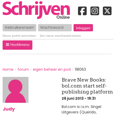
Gebruikersnaam
Wachtwoord
Nieuw profiel aanmaken
Een nieuw wachtwoord kiezen
Hoofdmenu
BREADCRUMBS
Home
forum
eigen beheer en pod
118063
You
are
Brave New Books:
here:
bol.com start self-
publishing platform
26 juni 2013 - 19:31
Bol.com is i.s.m. Singel
Judy
Uitgevers (Querido,