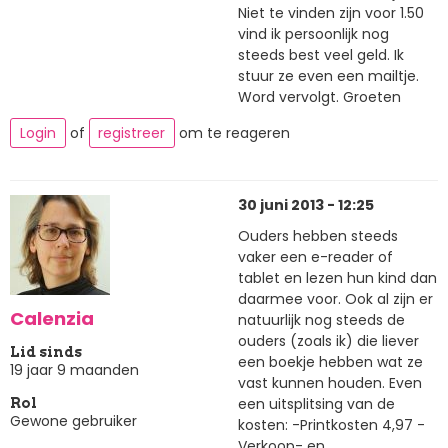
Niet te vinden zijn voor 1.50
vind ik persoonlijk nog
steeds best veel geld. Ik
stuur ze even een mailtje.
Word vervolgt. Groeten
Login
of
registreer
om te reageren
30 juni 2013 - 12:25
Ouders hebben steeds
vaker een e-reader of
tablet en lezen hun kind dan
daarmee voor. Ook al zijn er
Calenzia
natuurlijk nog steeds de
ouders (zoals ik) die liever
Lid sinds
een boekje hebben wat ze
19 jaar 9 maanden
vast kunnen houden. Even
een uitsplitsing van de
Rol
Gewone gebruiker
kosten: -Printkosten 4,97 -
Verkoop- en