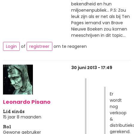
bekendheid en hun
miljoenenpubliek... P.S: Zou
leuk zijn als er net als bij Ten
Pages iemand van Brave
Nieuwe Boeken zou komen
meeschrijven in dit topic...
Login
of
registreer
om te reageren
30 juni 2013 - 17:49
Er
wordt
Leonardo Pisano
nog
Lid sinds
verkoop
15 jaar 8 maanden
&
distributie
Rol
gerekend.
Gewone gebruiker